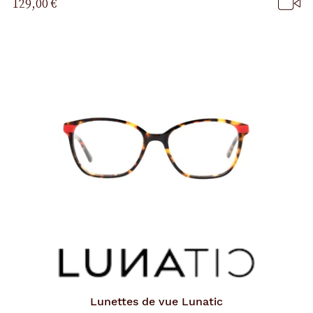
129,00 €
p
a
g
e
Lunettes de vue
Lunatic