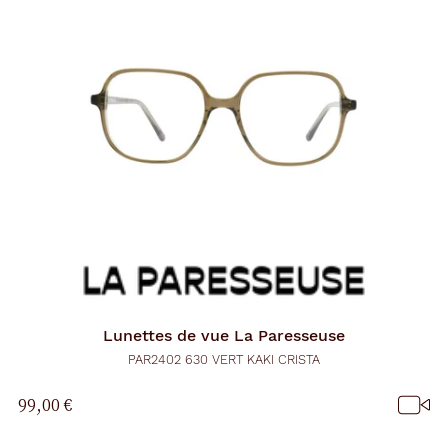
d
'
u
n
f
i
l
t
r
e
l
a
n
c
e
a
u
t
o
m
Lunettes de vue
La Paresseuse
a
t
PAR2402 630 VERT KAKI CRISTA
i
q
99,00 €
u
e
m