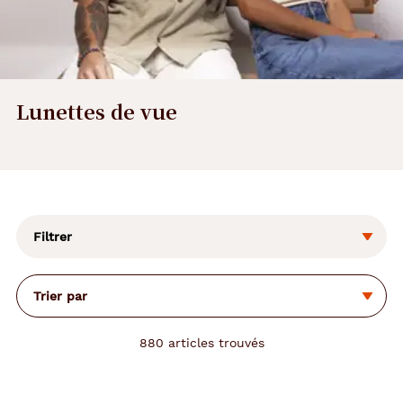
Lunettes de vue
L
a
m
o
Filtrer
d
i
f
Trier par
i
c
a
880
articles trouvés
t
i
o
n