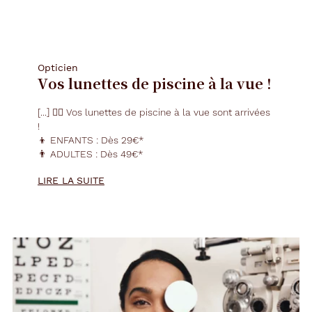
fiche
fiche
fiche
fiche
fiche
fiche
fiche
fiche
Opticien
Vos lunettes de piscine à la vue !
[...] 🏊‍♂️ Vos
lunettes
de piscine à la
vue
sont arrivées
!
👦 ENFANTS : Dès 29€*
👨 ADULTES : Dès 49€*
*( Voir conditions en magasin )
LIRE LA SUITE
[...]
Ne laissez plus votre
vue
gâcher vos moments de
baignade ! Que ce soit à la mer ou à la piscine,
profitez d'un confort visuel optimal. [...]
🏊‍♂️ Vos
lunettes
de piscine à la
vue
sont arrivées !
[...]