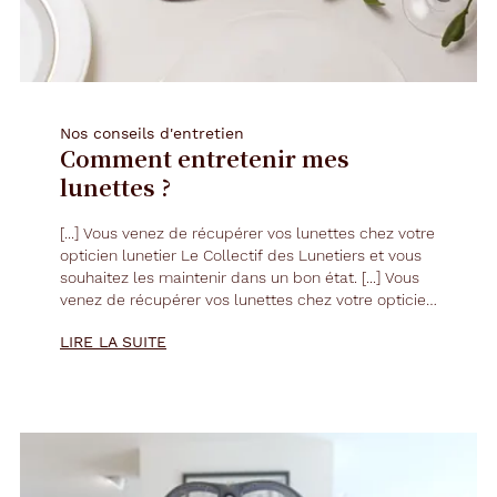
Nos conseils d'entretien
Comment entretenir mes
lunettes ?
[...] Vous venez de récupérer vos
lunettes
chez votre
opticien lunetier Le Collectif des Lunetiers et vous
souhaitez les maintenir dans un bon état. [...] Vous
venez de récupérer vos
lunettes
chez votre opticien
lunetier Le Collectif des Lunetiers et vous souhaitez
LIRE LA SUITE
les maintenir dans un bon état. [...]