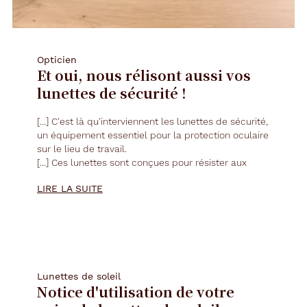
Opticien
Et oui, nous rélisont aussi vos
lunettes de sécurité !
[...] C'est là qu'interviennent les
lunettes
de sécurité,
un équipement essentiel pour la protection oculaire
sur le lieu de travail.
[...] Ces
lunettes
sont conçues pour résister aux
chocs, aux éclaboussures de liquides dangereux et
LIRE LA SUITE
aux particules volantes. [...]
Enfin, sensibiliser les travailleurs à l'importance des
lunettes
de sécurité est essentiel. [...]
Lunettes de soleil
Notice d'utilisation de votre