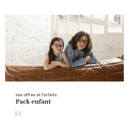
fiche
fiche
fiche
fiche
fiche
fiche
fiche
fiche
fiche
fiche
Vos offres et forfaits
Pack enfant
[...]