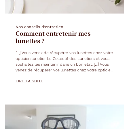
Nos conseils d'entretien
Comment entretenir mes
lunettes ?
[...] Vous venez de récupérer vos
lunettes
chez votre
opticien lunetier Le Collectif des Lunetiers et vous
souhaitez les maintenir dans un bon état. [...] Vous
venez de récupérer vos
lunettes
chez votre opticien
lunetier Le Collectif des Lunetiers et vous souhaitez
LIRE LA SUITE
les maintenir dans un bon état. [...]