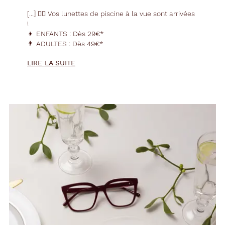
[...] 🏊‍♂️ Vos
lunettes
de piscine à la vue sont arrivées
!
👦 ENFANTS : Dès 29€*
👨 ADULTES : Dès 49€*
*( Voir conditions en magasin )
LIRE LA SUITE
[...]
🏊‍♂️ Vos
lunettes
de piscine à la vue sont arrivées !
[...]