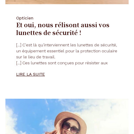
Opticien
Et oui, nous rélisont aussi vos
lunettes de sécurité !
[...] C'est là qu'interviennent les
lunettes
de sécurité,
un équipement essentiel pour la protection oculaire
sur le lieu de travail.
[...] Ces
lunettes
sont conçues pour résister aux
chocs, aux éclaboussures de liquides dangereux et
LIRE LA SUITE
aux particules volantes. [...]
Enfin, sensibiliser les travailleurs à l'importance des
lunettes
de sécurité est essentiel. [...]