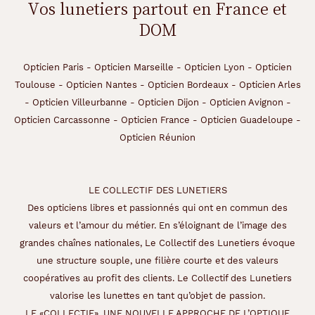
Vos lunetiers partout en France et
DOM
Opticien Paris
-
Opticien Marseille
-
Opticien Lyon
-
Opticien
Toulouse
-
Opticien Nantes
-
Opticien Bordeaux
-
Opticien Arles
-
Opticien Villeurbanne
-
Opticien Dijon
-
Opticien Avignon
-
Opticien Carcassonne
-
Opticien France
-
Opticien Guadeloupe
-
Opticien Réunion
LE COLLECTIF DES LUNETIERS
Des opticiens libres et passionnés qui ont en commun des
valeurs et l’amour du métier. En s’éloignant de l’image des
grandes chaînes nationales, Le Collectif des Lunetiers évoque
une structure souple, une filière courte et des valeurs
coopératives au profit des clients. Le Collectif des Lunetiers
valorise les lunettes en tant qu’objet de passion.
LE «COLLECTIF», UNE NOUVELLE APPROCHE DE L’OPTIQUE