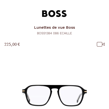
r
e
c
h
a
r
Lunettes de vue
Boss
g
e
BOSS1384 086 ECAILLE
l
a
225,00 €
p
a
g
e