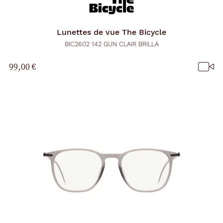
u
t
o
m
Lunettes de vue
The Bicycle
a
t
BIC2602 142 GUN CLAIR BRILLA
i
q
99,00 €
u
e
m
e
n
t
l
a
r
e
c
h
e
r
c
h
e
e
t