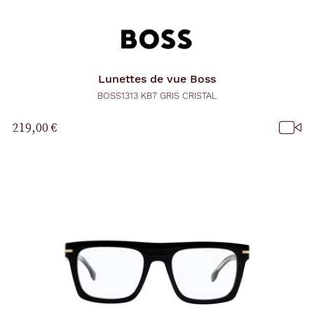
r
e
c
h
a
r
Lunettes de vue
Boss
g
e
BOSS1313 KB7 GRIS CRISTAL
l
a
219,00 €
p
a
g
e