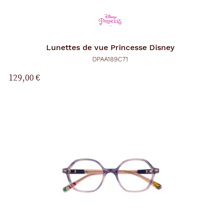
r
e
c
h
a
Lunettes de vue
Princesse Disney
r
g
DPAA189C71
e
l
129,00 €
a
p
a
g
e