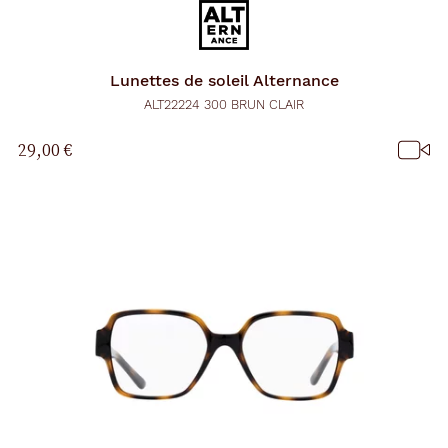
c
h
a
r
Lunettes de soleil
Alternance
g
e
ALT22224 300 BRUN CLAIR
l
a
29,00 €
p
a
g
e