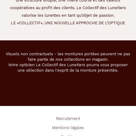
une structure souple, une filière courte et des valeurs
coopératives au profit des clients. Le Collectif des Lunetiers
valorise les lunettes en tant qu’objet de passion.
LE «COLLECTIF», UNE NOUVELLE APPROCHE DE L’OPTIQUE
Visuels non contractuels - les montures portées peuvent ne pas
faire partie de nos collections en magasin.
Votre opticien Le Collectif des Lunetiers pourra vous proposer
une sélection dans l'esprit de la monture présentée.
Recrutement
Mentions légales