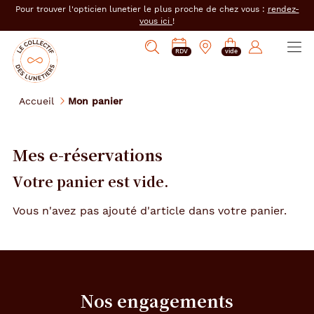
er au
Pour trouver l'opticien lunetier le plus proche de chez vous :
rendez-
tenu
vous ici
!
cipal
Ouvrir
Mon
Mon
Opticien
PRENDRE
Mes
Afficher
le
RDV
vide
magasin
compte
le
RDV
e-
la
menu
collectif
:
réservations
recherche
des
se
Accueil
Mon panier
lunetiers
connecter
Mes e-réservations
Votre panier est vide.
Vous n'avez pas ajouté d'article dans votre panier.
Nos engagements