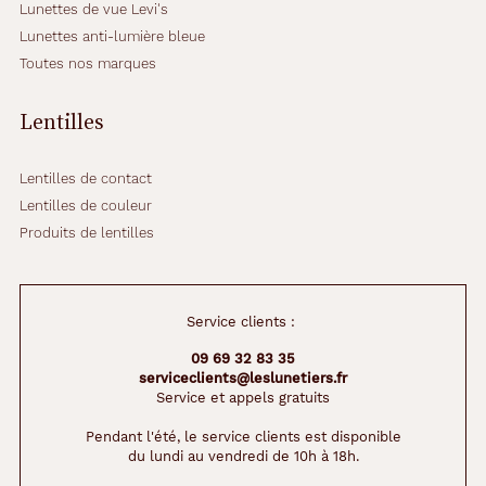
n
Lunettes de vue Levi's
e
Lunettes anti-lumière bleue
t
Toutes nos marques
d
e
p
Lentilles
r
è
s
Lentilles de contact
.
Lentilles de couleur
C
Produits de lentilles
h
a
q
u
Service clients :
e
B
09 69 32 83 35
o
serviceclients@leslunetiers.fr
î
Service et appels gratuits
t
e
Pendant l'été, le service clients est disponible
du lundi au vendredi de 10h à 18h.
c
o