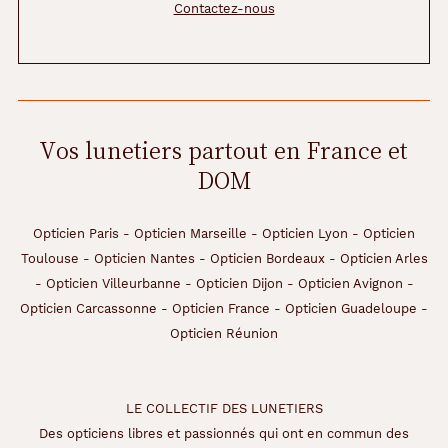
Contactez-nous
n
t
i
e
n
t
6
Vos lunetiers partout en France et
l
DOM
e
n
t
i
Opticien Paris
-
Opticien Marseille
-
Opticien Lyon
-
Opticien
l
Toulouse
-
Opticien Nantes
-
Opticien Bordeaux
-
Opticien Arles
l
-
Opticien Villeurbanne
-
Opticien Dijon
-
Opticien Avignon
-
e
Opticien Carcassonne
-
Opticien France
-
Opticien Guadeloupe
-
s
d
Opticien Réunion
e
c
o
LE COLLECTIF DES LUNETIERS
n
t
Des opticiens libres et passionnés qui ont en commun des