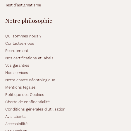
l
Test d'astigmatisme
e
s
Notre philosophie
p
e
r
Qui sommes nous ?
s
Contactez-nous
o
Recrutement
n
n
Nos certifications et labels
e
Vos garanties
s
Nos services
a
Notre charte déontologique
y
a
Mentions légales
n
Politique des Cookies
t
Charte de confidentialité
d
Conditions générales d'utilisation
e
s
Avis clients
d
Accessibilité
i