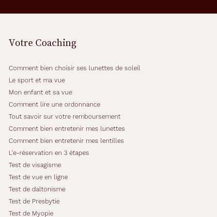
t
e
s
s
Votre Coaching
o
n
t
Comment bien choisir ses lunettes de soleil
u
n
Le sport et ma vue
c
Mon enfant et sa vue
h
Comment lire une ordonnance
o
Tout savoir sur votre remboursement
i
x
Comment bien entretenir mes lunettes
i
Comment bien entretenir mes lentilles
d
L'e-réservation en 3 étapes
é
Test de visagisme
a
l
Test de vue en ligne
p
Test de daltonisme
o
Test de Presbytie
u
Test de Myopie
r