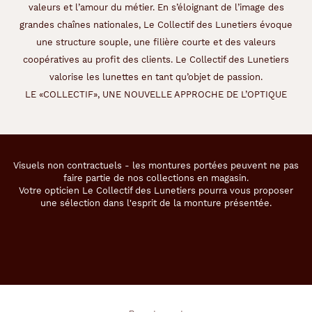
a
valeurs et l’amour du métier. En s’éloignant de l’image des
c
grandes chaînes nationales, Le Collectif des Lunetiers évoque
t
une structure souple, une filière courte et des valeurs
m
e
coopératives au profit des clients. Le Collectif des Lunetiers
n
valorise les lunettes en tant qu’objet de passion.
s
LE «COLLECTIF», UNE NOUVELLE APPROCHE DE L’OPTIQUE
u
e
l
l
e
Visuels non contractuels - les montures portées peuvent ne pas
s
faire partie de nos collections en magasin.
,
Votre opticien Le Collectif des Lunetiers pourra vous proposer
c
une sélection dans l'esprit de la monture présentée.
e
q
u
i
e
n
f
a