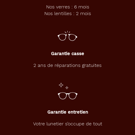
r
Nos verres : 6 mois
t
Nos lentilles : 2 mois
m
e
n
s
u
e
l
Garantie casse
l
e
2 ans de réparations gratuites
s
p
o
u
r
P
r
Garantie entretien
e
s
Votre lunetier s’occupe de tout
b
y