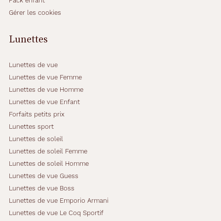
Pack enfant
ff
Gérer les cookies
i
c
u
Lunettes
l
t
é
Lunettes de vue
e
Lunettes de vue Femme
s
Lunettes de vue Homme
p
Lunettes de vue Enfant
o
u
Forfaits petits prix
r
Lunettes sport
v
Lunettes de soleil
o
Lunettes de soleil Femme
i
r
Lunettes de soleil Homme
d
Lunettes de vue Guess
e
Lunettes de vue Boss
l
Lunettes de vue Emporio Armani
o
i
Lunettes de vue Le Coq Sportif