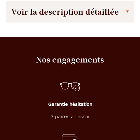
Voir la description détaillée
Description
Description
détaillée
L
e
s
Nos engagements
l
e
n
t
i
l
l
e
Garantie hésitation
s
d
3 paires à l'essai
e
c
o