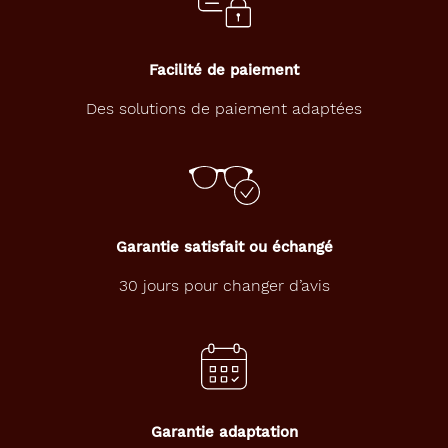
n
t
a
c
Facilité de paiement
t
s
Des solutions de paiement adaptées
o
u
p
l
e
s
B
Garantie satisfait ou échangé
i
o
30 jours pour changer d’avis
A
i
r
C
o
n
f
Garantie adaptation
o