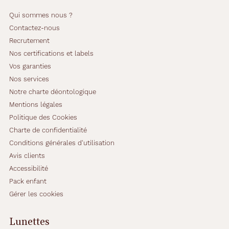
t
i
Qui sommes nous ?
o
Contactez-nous
n
Recrutement
p
r
Nos certifications et labels
é
Vos garanties
c
Nos services
i
Notre charte déontologique
s
e
Mentions légales
d
Politique des Cookies
e
Charte de confidentialité
v
Conditions générales d'utilisation
o
t
Avis clients
r
Accessibilité
e
Pack enfant
a
Gérer les cookies
s
t
i
Lunettes
g