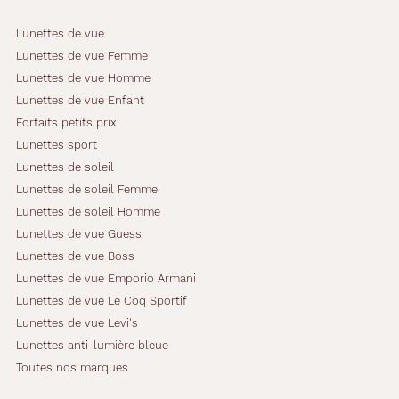
m
a
Lunettes de vue
t
Lunettes de vue Femme
i
Lunettes de vue Homme
s
Lunettes de vue Enfant
m
e
Forfaits petits prix
e
Lunettes sport
t
Lunettes de soleil
d
Lunettes de soleil Femme
u
c
Lunettes de soleil Homme
o
Lunettes de vue Guess
n
Lunettes de vue Boss
f
Lunettes de vue Emporio Armani
o
r
Lunettes de vue Le Coq Sportif
t
Lunettes de vue Levi's
o
Lunettes anti-lumière bleue
p
Toutes nos marques
t
i