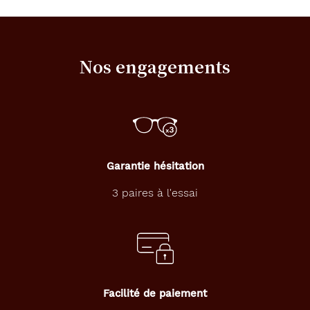
détaillée
O
p
t
Nos engagements
e
z
p
o
u
r
l
e
Garantie hésitation
s
l
3 paires à l'essai
e
n
t
i
l
l
e
Facilité de paiement
s