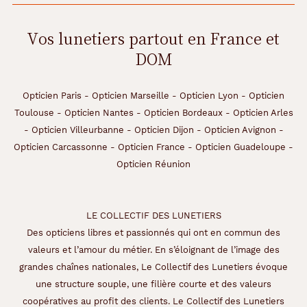
u
e
.
Vos lunetiers partout en France et
S
DOM
p
é
c
i
Opticien Paris
-
Opticien Marseille
-
Opticien Lyon
-
Opticien
a
Toulouse
-
Opticien Nantes
-
Opticien Bordeaux
-
Opticien Arles
l
-
Opticien Villeurbanne
-
Opticien Dijon
-
Opticien Avignon
-
e
Opticien Carcassonne
-
Opticien France
-
Opticien Guadeloupe
-
m
e
Opticien Réunion
n
t
c
LE COLLECTIF DES LUNETIERS
o
n
Des opticiens libres et passionnés qui ont en commun des
ç
valeurs et l’amour du métier. En s’éloignant de l’image des
u
grandes chaînes nationales, Le Collectif des Lunetiers évoque
e
une structure souple, une filière courte et des valeurs
s
p
coopératives au profit des clients. Le Collectif des Lunetiers