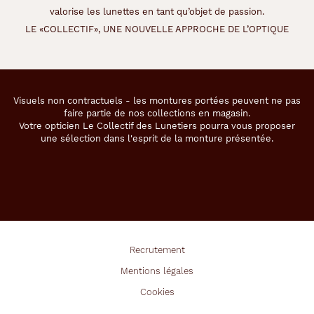
o
valorise les lunettes en tant qu’objet de passion.
u
LE «COLLECTIF», UNE NOUVELLE APPROCHE DE L’OPTIQUE
r
r
é
p
o
Visuels non contractuels - les montures portées peuvent ne pas
n
faire partie de nos collections en magasin.
d
Votre opticien Le Collectif des Lunetiers pourra vous proposer
r
une sélection dans l'esprit de la monture présentée.
e
a
u
x
b
e
s
o
Recrutement
i
Mentions légales
n
s
Cookies
d