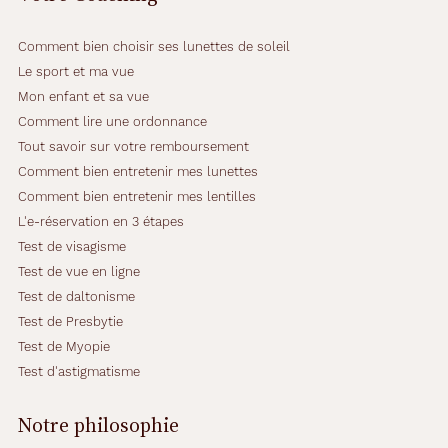
o
n
Comment bien choisir ses lunettes de soleil
e
t
Le sport et ma vue
p
Mon enfant et sa vue
r
Comment lire une ordonnance
o
Tout savoir sur votre remboursement
f
i
Comment bien entretenir mes lunettes
t
Comment bien entretenir mes lentilles
e
L'e-réservation en 3 étapes
z
Test de visagisme
d
e
Test de vue en ligne
l
Test de daltonisme
a
Test de Presbytie
c
Test de Myopie
o
r
Test d'astigmatisme
r
e
Notre philosophie
c