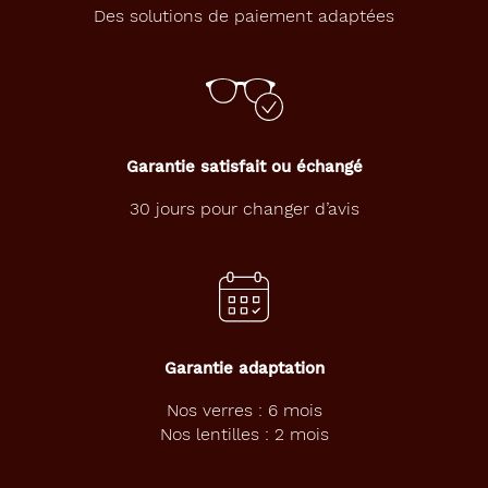
d
Des solutions de paiement adaptées
e
c
o
n
t
a
c
Garantie satisfait ou échangé
t
m
30 jours pour changer d’avis
e
n
s
u
e
l
l
Garantie adaptation
e
s
Nos verres : 6 mois
B
Nos lentilles : 2 mois
i
o