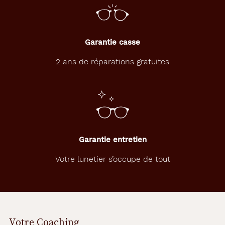
f
i
n
i
t
Garantie casse
y
T
2 ans de réparations gratuites
o
r
i
c
d
e
C
Garantie entretien
o
o
Votre lunetier s’occupe de tout
p
e
r
V
i
s
Votre Coaching
i