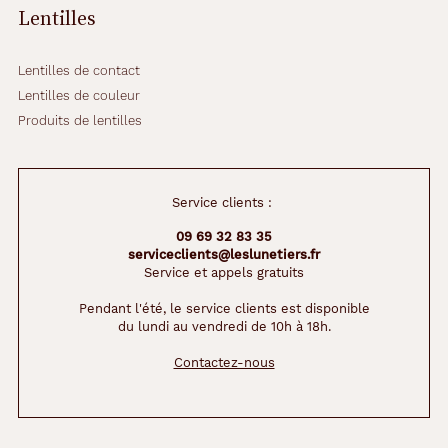
m
Lentilles
a
l
d
Lentilles de contact
e
Lentilles de couleur
c
Produits de lentilles
e
d
i
s
Service clients :
p
o
09 69 32 83 35
s
serviceclients@leslunetiers.fr
i
Service et appels gratuits
t
i
Pendant l'été, le service clients est disponible
du lundi au vendredi de 10h à 18h.
f
o
Contactez-nous
p
t
i
q