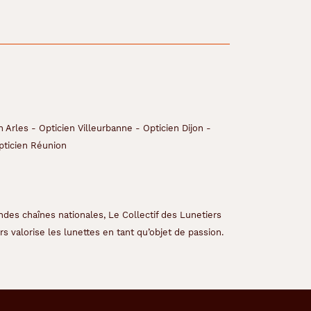
n Arles
-
Opticien Villeurbanne
-
Opticien Dijon
-
pticien Réunion
ndes chaînes nationales, Le Collectif des Lunetiers
s valorise les lunettes en tant qu’objet de passion.