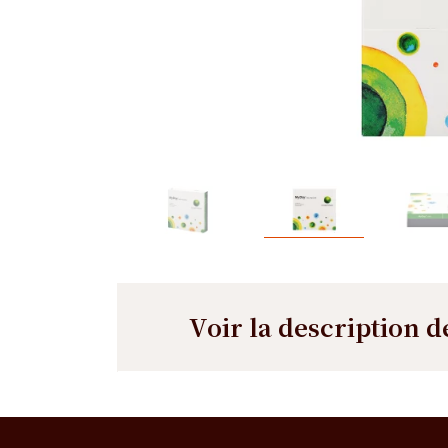
Voir la description d
Description
Description
détaillée
F