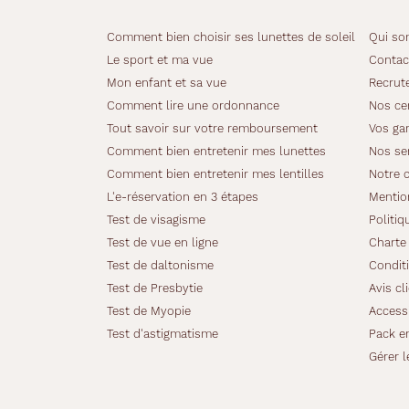
o
r
Comment bien choisir ses lunettes de soleil
Qui so
t
Le sport et ma vue
Contac
,
Mon enfant et sa vue
Recrut
d
e
Comment lire une ordonnance
Nos cer
l
Tout savoir sur votre remboursement
Vos gar
a
Comment bien entretenir mes lunettes
Nos se
p
Comment bien entretenir mes lentilles
Notre 
r
a
L'e-réservation en 3 étapes
Mentio
t
Test de visagisme
Politiq
i
Test de vue en ligne
Charte 
c
Test de daltonisme
Conditi
i
t
Test de Presbytie
Avis cl
é
Test de Myopie
Accessi
e
Test d'astigmatisme
Pack e
t
Gérer l
d
e
l