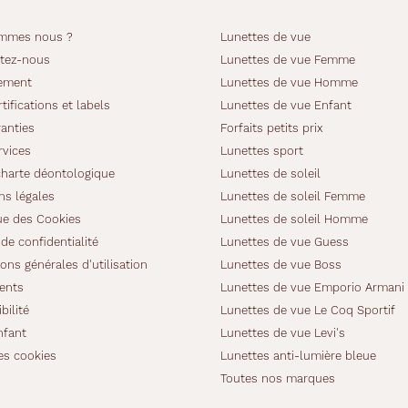
mmes nous ?
Lunettes de vue
tez-nous
Lunettes de vue Femme
ement
Lunettes de vue Homme
tifications et labels
Lunettes de vue Enfant
anties
Forfaits petits prix
rvices
Lunettes sport
charte déontologique
Lunettes de soleil
ns légales
Lunettes de soleil Femme
ue des Cookies
Lunettes de soleil Homme
de confidentialité
Lunettes de vue Guess
ons générales d'utilisation
Lunettes de vue Boss
ients
Lunettes de vue Emporio Armani
bilité
Lunettes de vue Le Coq Sportif
nfant
Lunettes de vue Levi's
es cookies
Lunettes anti-lumière bleue
Toutes nos marques