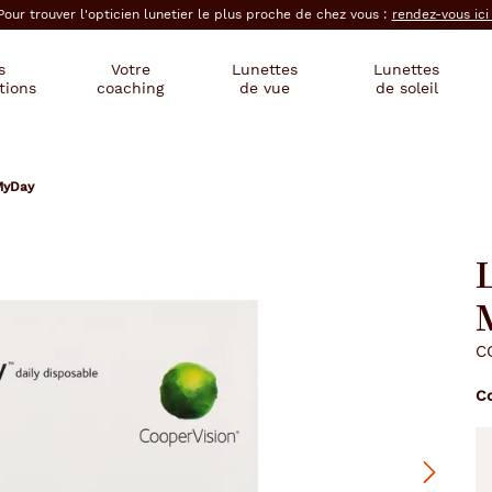
Pour trouver l'opticien lunetier le plus proche de chez vous :
rendez-vous ic
s
Votre
Lunettes
Lunettes
tions
coaching
de vue
de soleil
MyDay
L
C
C
Suivant