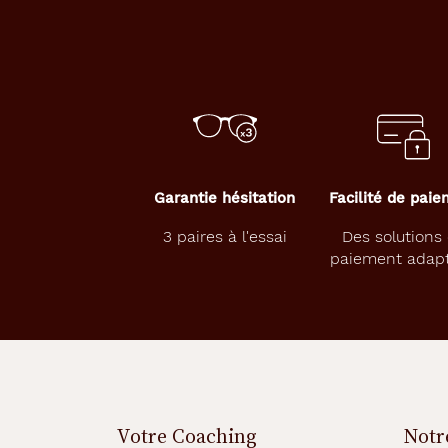
a
i
t
e
s
l
'
e
x
p
Garantie hésitation
Facilité de pai
é
r
3 paires à l'essai
Des solutions
i
paiement adap
e
n
c
e
d
u
c
o
n
Votre Coaching
Notr
f