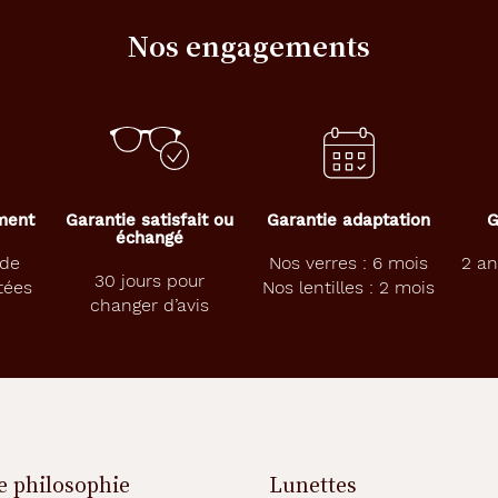
Nos engagements
ement
Garantie satisfait ou
Garantie adaptation
G
échangé
 de
Nos verres : 6 mois
2 an
30 jours pour
tées
Nos lentilles : 2 mois
changer d’avis
e philosophie
Lunettes