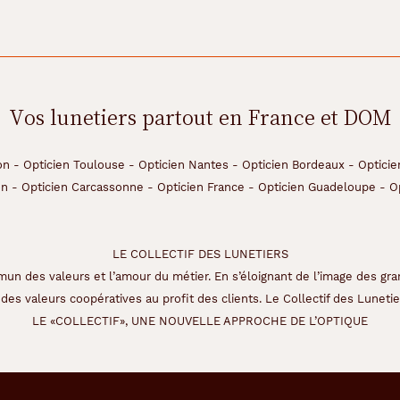
Vos lunetiers partout en France et DOM
on
-
Opticien Toulouse
-
Opticien Nantes
-
Opticien Bordeaux
-
Opticie
on
-
Opticien Carcassonne
-
Opticien France
-
Opticien Guadeloupe
-
O
LE COLLECTIF DES LUNETIERS
un des valeurs et l’amour du métier. En s’éloignant de l’image des gra
des valeurs coopératives au profit des clients. Le Collectif des Lunetier
LE «COLLECTIF», UNE NOUVELLE APPROCHE DE L’OPTIQUE