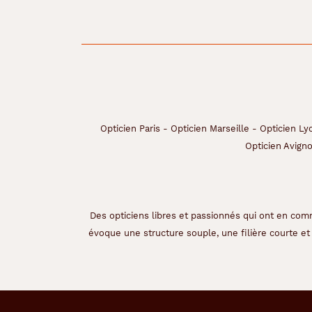
a
p
e
r
f
o
r
m
a
n
Opticien Paris
-
Opticien Marseille
-
Opticien Ly
c
Opticien Avign
e
v
i
s
u
Des opticiens libres et passionnés qui ont en comm
e
évoque une structure souple, une filière courte et 
l
l
e
a
v
e