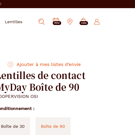
i
!
PRENDRE
Mes
Lentilles
Afficher
RDV
vide
RDV
e-
la
réservations
recherche
Ajouter à mes listes d’envie
entilles de contact
MyDay Boîte de 90
OOPERVISION OSI
onditionnement
Boîte de 30
Boîte de 90