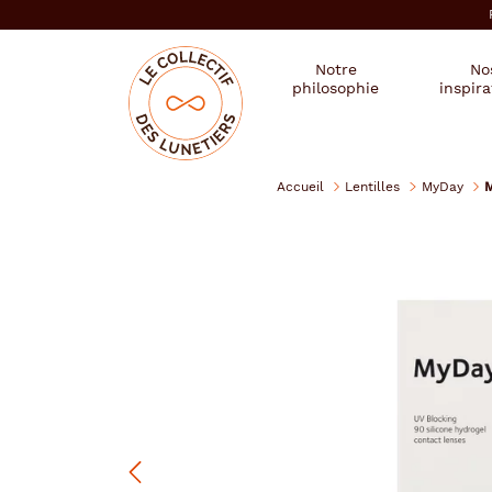
er au
tenu
cipal
Mon
Mon
Opticien
Notre
No
magasin
compte
le
philosophie
inspira
:
collectif
des
se
lunetiers
connecter
Accueil
Lentilles
MyDay
Précédent