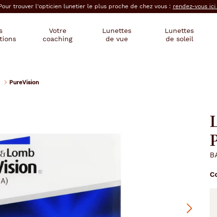
Pour trouver l'opticien lunetier le plus proche de chez vous :
rendez-vous ic
s
Votre
Lunettes
Lunettes
tions
coaching
de vue
de soleil
PureVision
L
B
C
Suivant