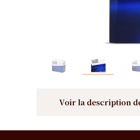
Voir la description d
Description
Description
détaillée
L