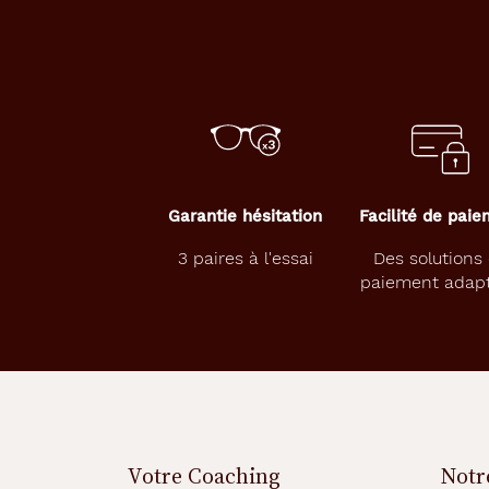
e
n
t
i
l
l
e
s
s
o
Garantie hésitation
Facilité de pai
u
p
3 paires à l'essai
Des solutions
l
paiement adap
e
s
à
r
e
n
o
u
v
Votre Coaching
Notr
e