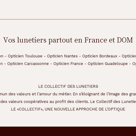
Vos lunetiers partout en France et DOM
on
-
Opticien Toulouse
-
Opticien Nantes
-
Opticien Bordeaux
-
Opticie
on
-
Opticien Carcassonne
-
Opticien France
-
Opticien Guadeloupe
-
O
LE COLLECTIF DES LUNETIERS
un des valeurs et l’amour du métier. En s’éloignant de l’image des gra
des valeurs coopératives au profit des clients. Le Collectif des Lunetier
LE «COLLECTIF», UNE NOUVELLE APPROCHE DE L’OPTIQUE