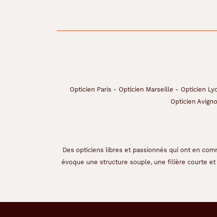
&
L
o
m
b
,
m
a
t
é
Opticien Paris
-
Opticien Marseille
-
Opticien Ly
r
Opticien Avign
i
a
u
e
n
Des opticiens libres et passionnés qui ont en comm
s
évoque une structure souple, une filière courte et 
i
l
i
c
o
n