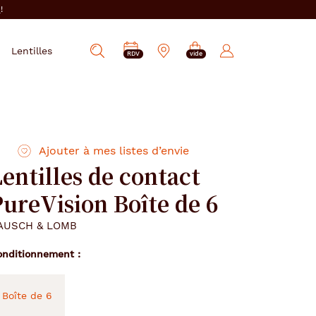
i
!
PRENDRE
Mes
Lentilles
Afficher
RDV
vide
RDV
e-
la
réservations
recherche
Ajouter à mes listes d’envie
entilles de contact
PureVision Boîte de 6
AUSCH & LOMB
onditionnement
Boîte de 6