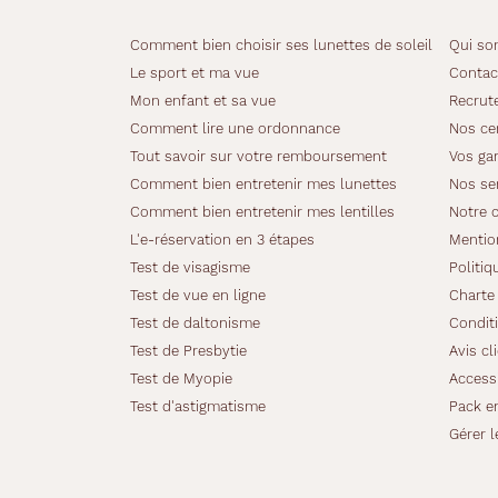
l
l
Comment bien choisir ses lunettes de soleil
Qui so
e
Le sport et ma vue
Contac
m
Mon enfant et sa vue
Recrut
e
n
Comment lire une ordonnance
Nos cer
t
Tout savoir sur votre remboursement
Vos gar
m
Comment bien entretenir mes lunettes
Nos se
e
Comment bien entretenir mes lentilles
Notre 
n
s
L'e-réservation en 3 étapes
Mentio
u
Test de visagisme
Politiq
e
Test de vue en ligne
Charte 
l
Test de daltonisme
Conditi
d
e
Test de Presbytie
Avis cl
B
Test de Myopie
Accessi
a
Test d'astigmatisme
Pack e
u
Gérer l
s
c
h