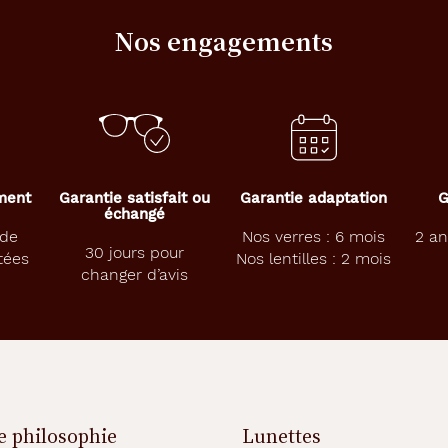
Nos engagements
ement
Garantie satisfait ou
Garantie adaptation
G
échangé
 de
Nos verres : 6 mois
2 an
30 jours pour
tées
Nos lentilles : 2 mois
changer d’avis
e philosophie
Lunettes