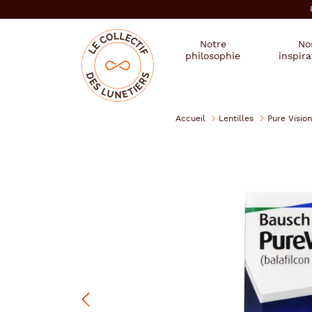
er au
tenu
cipal
Mon
Mon
Opticien
Notre
No
magasin
compte
le
philosophie
inspira
:
collectif
des
se
lunetiers
connecter
Accueil
Lentilles
Pure Vision
Précédent