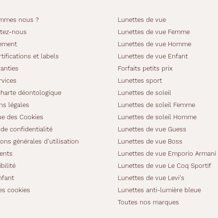
mmes nous ?
Lunettes de vue
tez-nous
Lunettes de vue Femme
ement
Lunettes de vue Homme
tifications et labels
Lunettes de vue Enfant
anties
Forfaits petits prix
rvices
Lunettes sport
charte déontologique
Lunettes de soleil
ns légales
Lunettes de soleil Femme
ue des Cookies
Lunettes de soleil Homme
de confidentialité
Lunettes de vue Guess
ons générales d'utilisation
Lunettes de vue Boss
ients
Lunettes de vue Emporio Armani
bilité
Lunettes de vue Le Coq Sportif
nfant
Lunettes de vue Levi's
es cookies
Lunettes anti-lumière bleue
Toutes nos marques