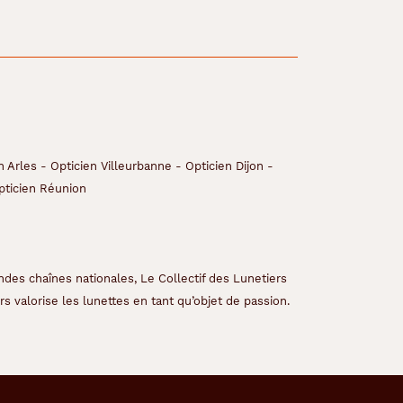
n Arles
-
Opticien Villeurbanne
-
Opticien Dijon
-
pticien Réunion
ndes chaînes nationales, Le Collectif des Lunetiers
s valorise les lunettes en tant qu’objet de passion.