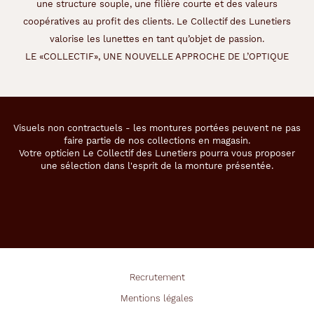
une structure souple, une filière courte et des valeurs
a
c
coopératives au profit des clients. Le Collectif des Lunetiers
o
valorise les lunettes en tant qu’objet de passion.
u
LE «COLLECTIF», UNE NOUVELLE APPROCHE DE L’OPTIQUE
l
e
u
r
d
Visuels non contractuels - les montures portées peuvent ne pas
e
faire partie de nos collections en magasin.
v
Votre opticien Le Collectif des Lunetiers pourra vous proposer
o
une sélection dans l'esprit de la monture présentée.
s
y
e
u
x
d
e
f
Recrutement
a
Mentions légales
ç