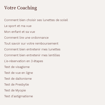
u
Votre Coaching
c
u
n
Comment bien choisir ses lunettes de soleil
e
n
Le sport et ma vue
t
Mon enfant et sa vue
r
Comment lire une ordonnance
e
Tout savoir sur votre remboursement
t
i
Comment bien entretenir mes lunettes
e
Comment bien entretenir mes lentilles
n
L'e-réservation en 3 étapes
,
Test de visagisme
e
l
Test de vue en ligne
l
Test de daltonisme
e
Test de Presbytie
s
Test de Myopie
v
o
Test d'astigmatisme
u