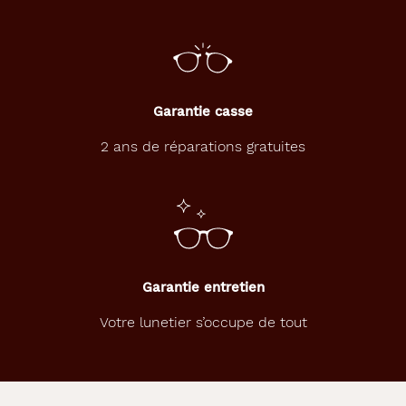
e
u
r
v
e
r
Garantie casse
t
e
2 ans de réparations gratuites
n
e
n
é
c
e
s
Garantie entretien
s
i
Votre lunetier s’occupe de tout
t
e
n
t
a