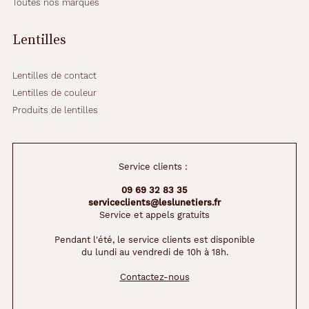
Toutes nos marques
e
s
p
Lentilles
o
r
t
Lentilles de contact
e
Lentilles de couleur
r
Produits de lentilles
.
C
e
s
Service clients :
l
e
09 69 32 83 35
n
serviceclients@leslunetiers.fr
t
Service et appels gratuits
i
l
Pendant l'été, le service clients est disponible
du lundi au vendredi de 10h à 18h.
l
e
Contactez-nous
s
F
r