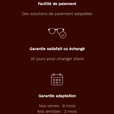
c
Facilité de paiement
t
F
Des solutions de paiement adaptées
R
E
S
H
L
O
O
Garantie satisfait ou échangé
K
O
30 jours pour changer d’avis
n
e
D
a
y
d
e
Garantie adaptation
c
o
Nos verres : 6 mois
u
Nos lentilles : 2 mois
l