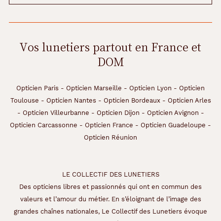
e
s
h
l
Vos lunetiers partout en France et
o
DOM
o
k
O
n
Opticien Paris
-
Opticien Marseille
-
Opticien Lyon
-
Opticien
e
Toulouse
-
Opticien Nantes
-
Opticien Bordeaux
-
Opticien Arles
D
-
Opticien Villeurbanne
-
Opticien Dijon
-
Opticien Avignon
-
a
Opticien Carcassonne
-
Opticien France
-
Opticien Guadeloupe
-
y
c
Opticien Réunion
h
a
n
LE COLLECTIF DES LUNETIERS
g
e
Des opticiens libres et passionnés qui ont en commun des
n
valeurs et l’amour du métier. En s’éloignant de l’image des
t
grandes chaînes nationales, Le Collectif des Lunetiers évoque
l