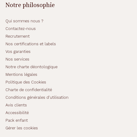
s
Notre philosophie
d
o
n
Qui sommes nous ?
n
Contactez-nous
e
Recrutement
n
t
Nos certifications et labels
l
Vos garanties
a
Nos services
l
Notre charte déontologique
i
b
Mentions légales
e
Politique des Cookies
r
Charte de confidentialité
t
Conditions générales d'utilisation
é
d
Avis clients
e
Accessibilité
c
Pack enfant
h
Gérer les cookies
o
i