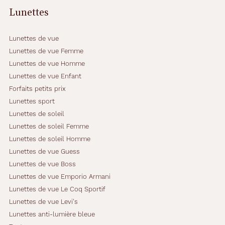
s
Lunettes
i
r
a
Lunettes de vue
u
Lunettes de vue Femme
j
Lunettes de vue Homme
o
Lunettes de vue Enfant
u
r
Forfaits petits prix
l
Lunettes sport
e
Lunettes de soleil
j
Lunettes de soleil Femme
o
u
Lunettes de soleil Homme
r
Lunettes de vue Guess
,
Lunettes de vue Boss
q
Lunettes de vue Emporio Armani
u
a
Lunettes de vue Le Coq Sportif
n
Lunettes de vue Levi's
d
Lunettes anti-lumière bleue
l