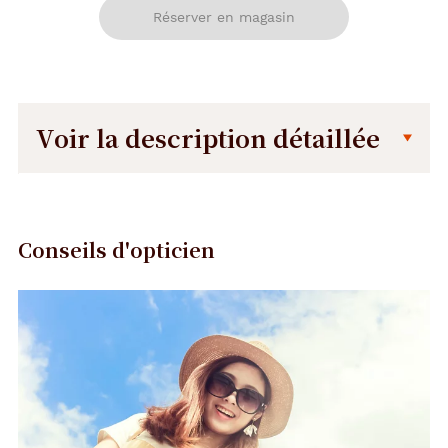
Réserver en magasin
Voir la description détaillée
Description
Description
détaillée
A
Conseils d'opticien
d
o
Précédent
Suivant
p
t
e
z
c
e
t
t