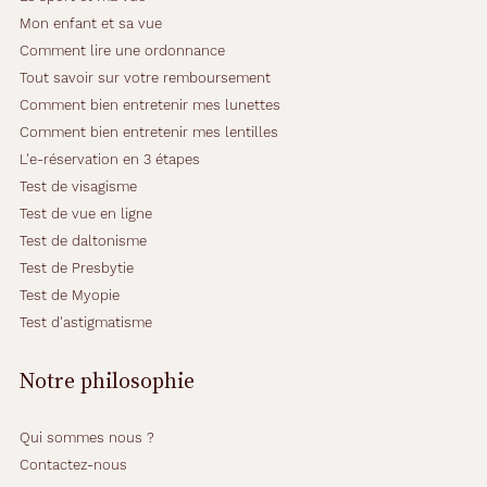
Mon enfant et sa vue
Dimensions
Comment lire une ordonnance
de
Tout savoir sur votre remboursement
Comment bien entretenir mes lunettes
la
Comment bien entretenir mes lentilles
monture
L'e-réservation en 3 étapes
Test de visagisme
Test de vue en ligne
Test de daltonisme
5.5 mm
120 mm
Test de Presbytie
Test de Myopie
Test d'astigmatisme
42 mm
16 mm
Notre philosophie
Détails
techniques
Qui sommes nous ?
Contactez-nous
Genre