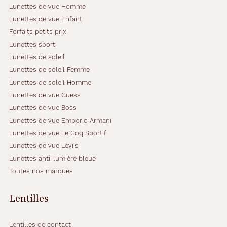
Lunettes de vue Homme
Indice
Lunettes de vue Enfant
de
Forfaits petits prix
protection
Lunettes sport
3
Lunettes de soleil
Polarisant
Lunettes de soleil Femme
Lunettes de soleil Homme
Non
Lunettes de vue Guess
Type
Lunettes de vue Boss
de
Lunettes de vue Emporio Armani
verres
Lunettes de vue Le Coq Sportif
compatibles
Lunettes de vue Levi's
Progressifs
Lunettes anti-lumière bleue
Unifocaux
Toutes nos marques
Type
de
Lentilles
montage
Cerclé
Lentilles de contact