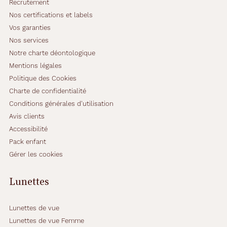
Recrutement
Nos certifications et labels
Enfant
Vos garanties
Forme
Nos services
de
Notre charte déontologique
la
monture
Mentions légales
Politique des Cookies
Ronde
Charte de confidentialité
Couleur
Conditions générales d'utilisation
de
Avis clients
la
Accessibilité
monture
Pack enfant
730
Gérer les cookies
Rouge
Cristal
Lunettes
Couleur
du
verre
Lunettes de vue
Lunettes de vue Femme
Gris