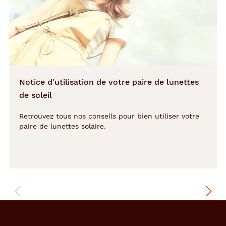
e
j
o
l
i
e
p
a
Notice d'utilisation de votre paire de lunettes
i
r
de soleil
e
d
Retrouvez tous nos conseils pour bien utiliser votre
e
paire de lunettes solaire.
l
u
n
e
t
t
e
s
d
e