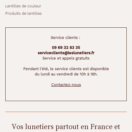
Matière
Lentilles de couleur
Produits de lentilles
Plastique
Fournisseur
Service clients :
Codir
Marque
09 69 32 83 35
serviceclients@leslunetiers.fr
Service et appels gratuits
Alternance
Pendant l'été, le service clients est disponible
du lundi au vendredi de 10h à 18h.
Contactez-nous
Vos lunetiers partout en France et