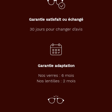
a
n
c
e
Garantie satisfait ou échangé
e
t
30 jours pour changer d’avis
s
a
m
o
n
t
u
Garantie adaptation
r
e
Nos verres : 6 mois
r
Nos lentilles : 2 mois
o
n
d
e
r
o
u