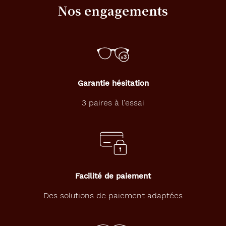
Nos engagements
s
o
l
e
i
l
d
e
Garantie hésitation
l
a
3 paires à l'essai
m
a
r
q
u
e
A
Facilité de paiement
l
t
Des solutions de paiement adaptées
e
r
n