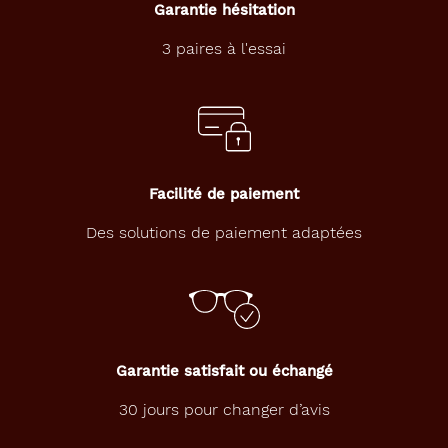
G15
Garantie hésitation
Indice
3 paires à l'essai
de
protection
3
Polarisant
Non
Facilité de paiement
Type
Des solutions de paiement adaptées
de
verres
compatibles
Progressifs
Unifocaux
Type
Garantie satisfait ou échangé
de
montage
30 jours pour changer d’avis