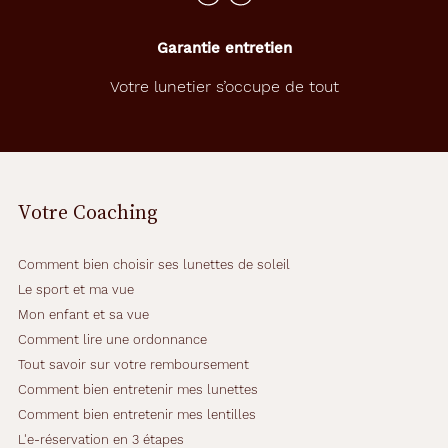
Garantie entretien
Votre lunetier s’occupe de tout
Votre Coaching
Comment bien choisir ses lunettes de soleil
Le sport et ma vue
Mon enfant et sa vue
Comment lire une ordonnance
Tout savoir sur votre remboursement
Comment bien entretenir mes lunettes
Comment bien entretenir mes lentilles
L'e-réservation en 3 étapes