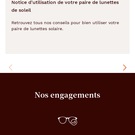
Notice d'utilisation de votre paire de lunettes
Mixte
de soleil
Forme
Retrouvez tous nos conseils pour bien utiliser votre
de
paire de lunettes solaire.
la
monture
Aviateur
Couleur
de
la
monture
152
Nos engagements
Gun
Fonce
Brilla
Couleur
du
verre