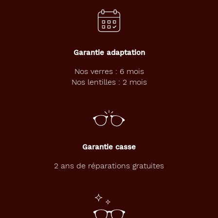
Cerclé
Matière
Métal
Fournisseur
Garantie adaptation
Codir
Nos verres : 6 mois
Nos lentilles : 2 mois
Marque
Alternance
Garantie casse
2 ans de réparations gratuites