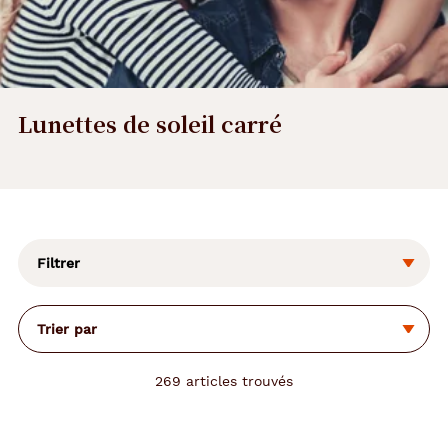
Lunettes de soleil carré
L
a
m
o
Filtrer
d
i
f
Trier par
i
c
a
269
articles trouvés
t
i
o
n