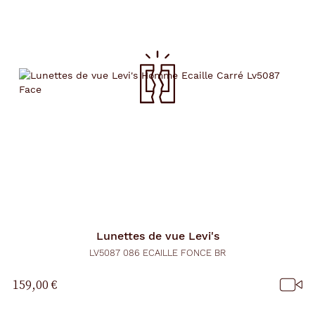
d
'
u
n
f
i
l
t
r
e
l
a
n
c
e
a
u
t
o
m
Lunettes de vue
Levi's
a
t
LV5087 086 ECAILLE FONCE BR
i
q
159,00 €
u
e
m