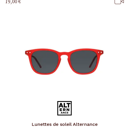
19,00 €
p
a
g
e
Lunettes de soleil
Alternance