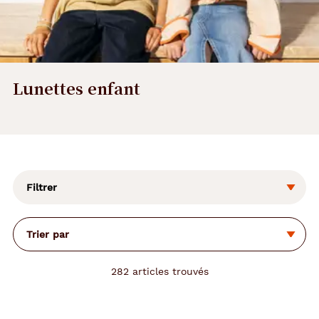
Lunettes enfant
L
a
m
o
Filtrer
d
i
f
Trier par
i
c
a
282
articles trouvés
t
i
o
n