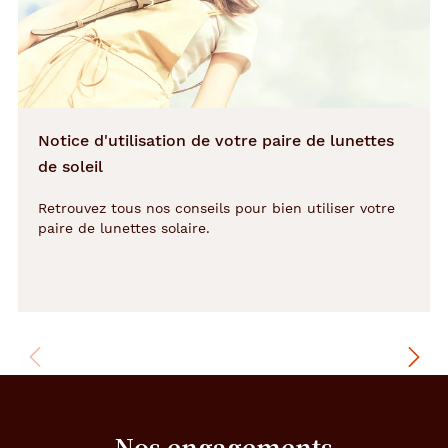
e
r
c
l
é
e
s
Notice d'utilisation de votre paire de lunettes
,
l
de soleil
e
C
Retrouvez tous nos conseils pour bien utiliser votre
o
paire de lunettes solaire.
q
s
p
o
r
t
i
f
v
o
Nos engagements
u