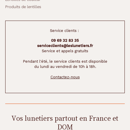
i
Produits de lentilles
e
n
d
r
o
Service clients :
n
09 69 32 83 35
t
serviceclients@leslunetiers.fr
r
Service et appels gratuits
é
h
Pendant l'été, le service clients est disponible
a
du lundi au vendredi de 10h à 18h.
u
s
Contactez-nous
s
e
r
v
o
s
Vos lunetiers partout en France et
t
r
DOM
a