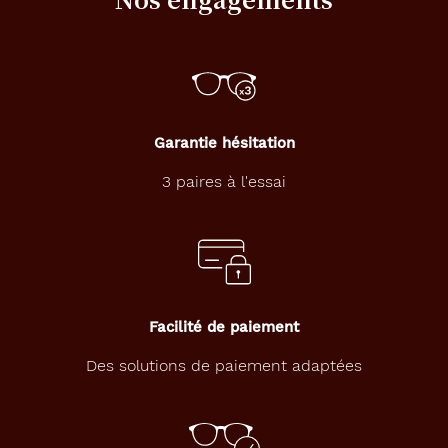
s
p
r
o
p
o
s
Garantie hésitation
e
c
3 paires à l'essai
e
s
r
a
v
i
s
Facilité de paiement
s
a
Des solutions de paiement adaptées
n
t
e
s