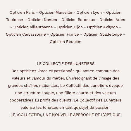
i
t
Opticien Paris
-
Opticien Marseille
-
Opticien Lyon
-
Opticien
s
Toulouse
-
Opticien Nantes
-
Opticien Bordeaux
-
Opticien Arles
e
-
Opticien Villeurbanne
-
Opticien Dijon
-
Opticien Avignon
-
t
s
Opticien Carcassonne
-
Opticien France
-
Opticien Guadeloupe
-
u
Opticien Réunion
b
l
i
m
LE COLLECTIF DES LUNETIERS
e
Des opticiens libres et passionnés qui ont en commun des
r
valeurs et l’amour du métier. En s’éloignant de l’image des
t
grandes chaînes nationales, Le Collectif des Lunetiers évoque
o
u
une structure souple, une filière courte et des valeurs
s
coopératives au profit des clients. Le Collectif des Lunetiers
v
valorise les lunettes en tant qu’objet de passion.
o
LE «COLLECTIF», UNE NOUVELLE APPROCHE DE L’OPTIQUE
s
l
o