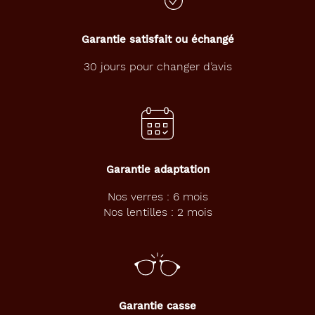
l
u
n
Garantie satisfait ou échangé
e
t
30 jours pour changer d’avis
t
e
s
d
e
s
o
Garantie adaptation
l
e
Nos verres : 6 mois
i
Nos lentilles : 2 mois
l
p
a
n
t
o
s
Garantie casse
n