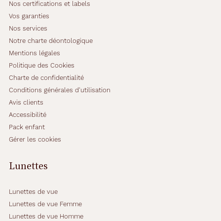
l
Nos certifications et labels
e
Vos garanties
u
Nos services
r
s
Notre charte déontologique
b
Mentions légales
r
Politique des Cookies
a
Charte de confidentialité
n
c
Conditions générales d'utilisation
h
Avis clients
e
Accessibilité
s
Pack enfant
a
u
Gérer les cookies
x
f
Lunettes
i
n
i
Lunettes de vue
t
Lunettes de vue Femme
i
Lunettes de vue Homme
o