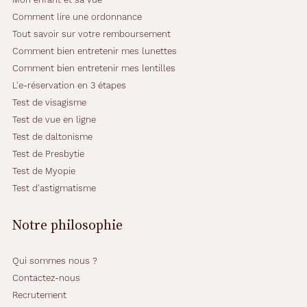
e
Comment lire une ordonnance
r
r
Tout savoir sur votre remboursement
e
Comment bien entretenir mes lunettes
s
Comment bien entretenir mes lentilles
g
L'e-réservation en 3 étapes
r
i
Test de visagisme
s
Test de vue en ligne
p
Test de daltonisme
o
Test de Presbytie
l
a
Test de Myopie
r
Test d'astigmatisme
i
s
Notre philosophie
a
n
t
Qui sommes nous ?
s
Contactez-nous
e
t
Recrutement