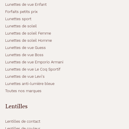
n
Lunettes de vue Enfant
s
Forfaits petits prix
o
Lunettes sport
r
Lunettes de soleil
a
n
Lunettes de soleil Femme
g
Lunettes de soleil Homme
e
Lunettes de vue Guess
s
Lunettes de vue Boss
s
u
Lunettes de vue Emporio Armani
r
Lunettes de vue Le Coq Sportif
l
Lunettes de vue Levi's
e
Lunettes anti-lumière bleue
d
e
Toutes nos marques
s
s
Lentilles
o
u
s
Lentilles de contact
v
Lentilles de couleur