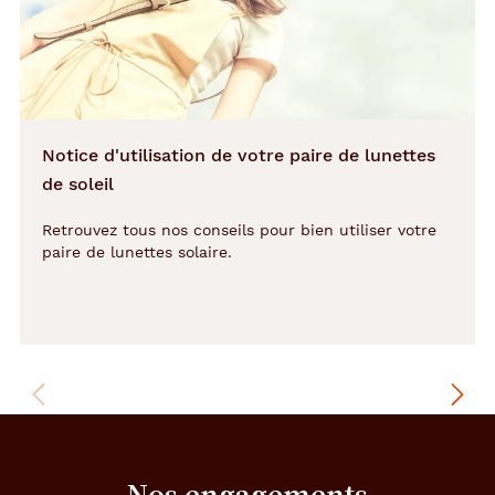
Détails
techniques
Genre
Notice d'utilisation de votre paire de lunettes
Homme
de soleil
Forme
Retrouvez tous nos conseils pour bien utiliser votre
de
paire de lunettes solaire.
la
monture
Carré
Couleur
de
la
monture
532
Nos engagements
Bleu