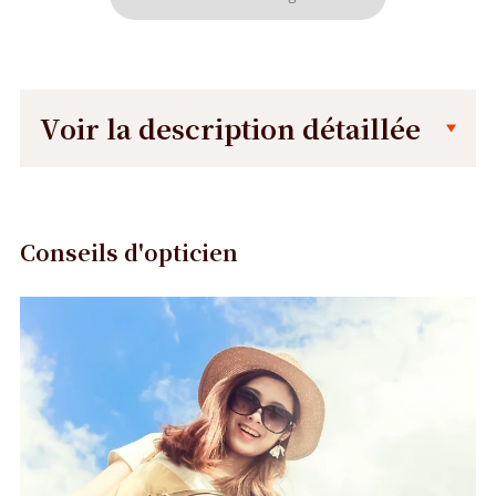
Voir la description détaillée
Description
Dimensions
détaillée
de
la
Conseils d'opticien
monture
Précédent
Suivant
145 mm
42 mm
51 mm
19 mm