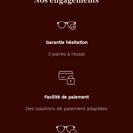
Fonce
Brill
Couleur
du
verre
Gris
Garantie hésitation
Indice
3 paires à l'essai
de
protection
3
Polarisant
Oui
Facilité de paiement
Type
Des solutions de paiement adaptées
de
verres
compatibles