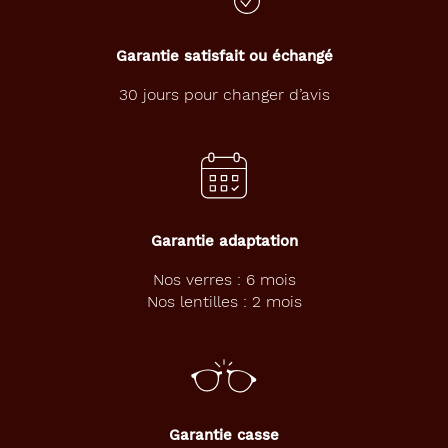
Progressifs
Unifocaux
Type
Garantie satisfait ou échangé
de
montage
30 jours pour changer d’avis
Cerclé
Matière
Plastique
Fournisseur
Garantie adaptation
Codir
Nos verres : 6 mois
Nos lentilles : 2 mois
Marque
Le
Coq
Sportif
Garantie casse