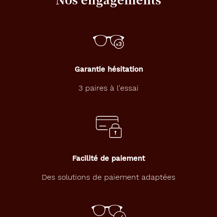
Mat
Couleur
du
verre
Gris
Garantie hésitation
Indice
de
3 paires à l'essai
protection
3
Polarisant
Oui
Facilité de paiement
Type
de
Des solutions de paiement adaptées
verres
compatibles
Progressifs