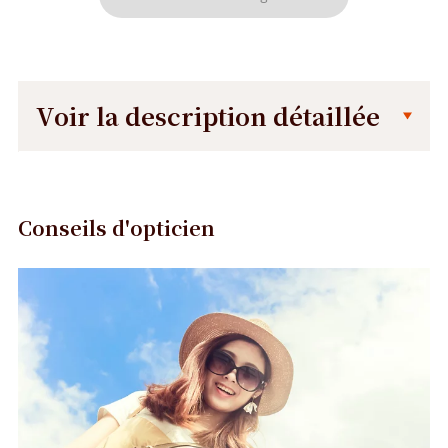
Voir la description détaillée
Description
Dimensions
détaillée
de
la
Conseils d'opticien
monture
Précédent
Suivant
140 mm
45 mm
52 mm
20 mm