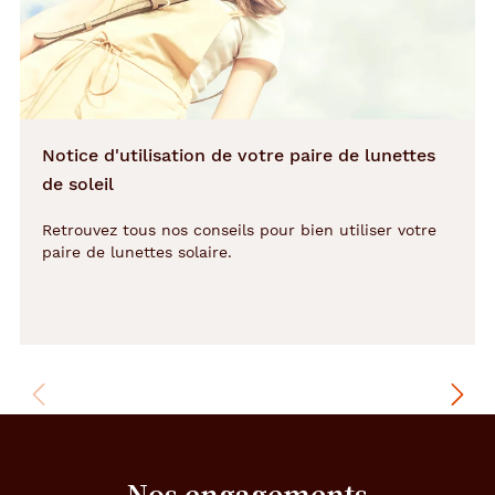
Détails
techniques
Genre
Notice d'utilisation de votre paire de lunettes
Homme
de soleil
Forme
Retrouvez tous nos conseils pour bien utiliser votre
de
paire de lunettes solaire.
la
monture
Aviateur
Couleur
de
la
monture
401
Nos engagements
Noir