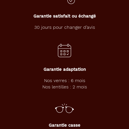
Unifocaux
Type
de
Garantie satisfait ou échangé
montage
30 jours pour changer d’avis
Cerclé
Matière
Métal
Fournisseur
Garantie adaptation
Codir
Nos verres : 6 mois
Marque
Nos lentilles : 2 mois
Le
Coq
Sportif
Garantie casse