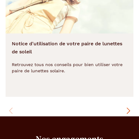
s
é
d
u
i
r
e
Notice d'utilisation de votre paire de lunettes
p
a
de soleil
r
l
Retrouvez tous nos conseils pour bien utiliser votre
'
paire de lunettes solaire.
i
n
t
e
m
p
o
r
e
l
Nos engagements
l