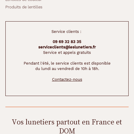
Produits de lentilles
140 mm
55 mm
Service clients :
09 69 32 83 35
serviceclients@leslunetiers.fr
53 mm
19 mm
Service et appels gratuits
Pendant l'été, le service clients est disponible
Détails
du lundi au vendredi de 10h à 18h.
techniques
Contactez-nous
Genre
Femme
Forme
de
Vos lunetiers partout en France et
la
monture
DOM