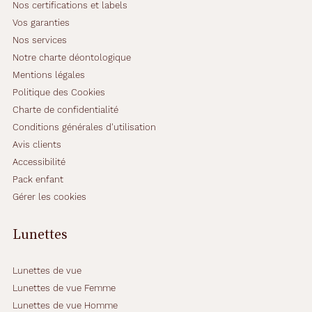
a
Nos certifications et labels
a
Vos garanties
u
Nos services
s
s
Notre charte déontologique
i
Mentions légales
b
Politique des Cookies
i
Charte de confidentialité
e
n
Conditions générales d'utilisation
e
Avis clients
n
Accessibilité
t
Pack enfant
e
r
Gérer les cookies
r
a
Lunettes
s
s
e
Lunettes de vue
s
Lunettes de vue Femme
q
Lunettes de vue Homme
u