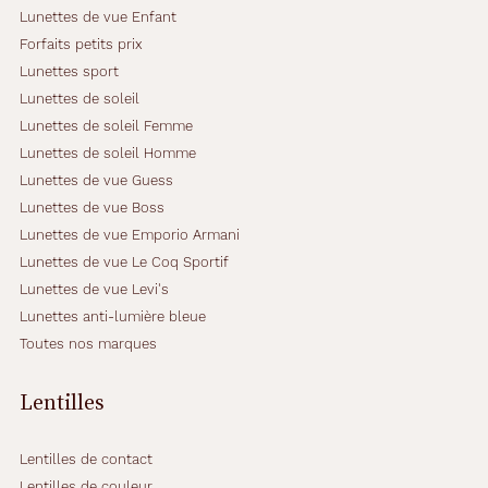
'
Lunettes de vue Enfant
a
Forfaits petits prix
u
Lunettes sport
b
Lunettes de soleil
o
r
Lunettes de soleil Femme
d
Lunettes de soleil Homme
d
Lunettes de vue Guess
e
Lunettes de vue Boss
l
'
Lunettes de vue Emporio Armani
e
Lunettes de vue Le Coq Sportif
a
Lunettes de vue Levi's
u
Lunettes anti-lumière bleue
.
Toutes nos marques
Dimensions
Lentilles
de
la
Lentilles de contact
monture
Lentilles de couleur