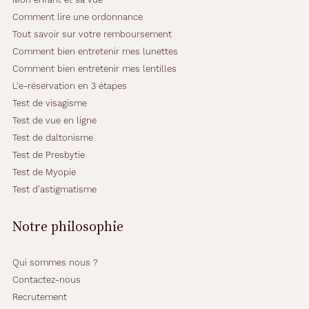
T
Comment lire une ordonnance
I
F
Tout savoir sur votre remboursement
d
Comment bien entretenir mes lunettes
o
Comment bien entretenir mes lentilles
r
L'e-réservation en 3 étapes
é
e
Test de visagisme
v
Test de vue en ligne
o
Test de daltonisme
u
Test de Presbytie
s
a
Test de Myopie
c
Test d'astigmatisme
o
m
Notre philosophie
p
a
g
Qui sommes nous ?
n
Contactez-nous
e
r
Recrutement