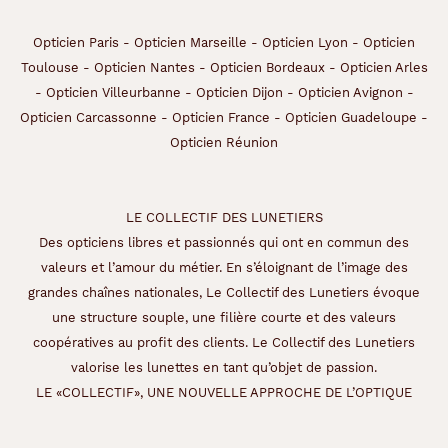
Ronde
Opticien Paris
-
Opticien Marseille
-
Opticien Lyon
-
Opticien
Couleur
Toulouse
-
Opticien Nantes
-
Opticien Bordeaux
-
Opticien Arles
de
la
-
Opticien Villeurbanne
-
Opticien Dijon
-
Opticien Avignon
-
monture
Opticien Carcassonne
-
Opticien France
-
Opticien Guadeloupe
-
Opticien Réunion
402
Or
Satin
LE COLLECTIF DES LUNETIERS
Couleur
du
Des opticiens libres et passionnés qui ont en commun des
verre
valeurs et l’amour du métier. En s’éloignant de l’image des
grandes chaînes nationales, Le Collectif des Lunetiers évoque
Gris
une structure souple, une filière courte et des valeurs
Indice
coopératives au profit des clients. Le Collectif des Lunetiers
de
valorise les lunettes en tant qu’objet de passion.
protection
LE «COLLECTIF», UNE NOUVELLE APPROCHE DE L’OPTIQUE
3
Polarisant