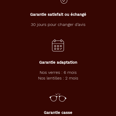
t
t
e
Garantie satisfait ou échangé
,
i
30 jours pour changer d’avis
n
s
p
i
r
é
e
Garantie adaptation
d
e
Nos verres : 6 mois
s
Nos lentilles : 2 mois
a
n
n
é
e
s
6
Garantie casse
0