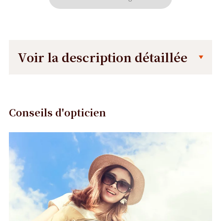
Voir la description détaillée
Description
Description
détaillée
L
Conseils d'opticien
a
i
Précédent
Suivant
s
s
e
z
-
v
o
u
s