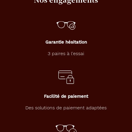
e
f
o
r
m
e
r
Garantie hésitation
o
n
3 paires à l'essai
d
e
d
e
c
e
t
Facilité de paiement
t
e
Des solutions de paiement adaptées
l
u
n
e