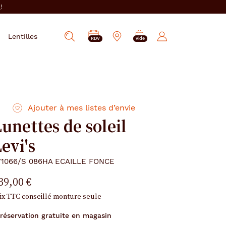
i
!
PRENDRE
Mes
Lentilles
Afficher
RDV
vide
RDV
e-
la
réservations
recherche
Ajouter à mes listes d’envie
unettes de soleil
evi's
V1066/S 086HA ECAILLE FONCE
39,00 €
ix TTC conseillé monture seule
réservation gratuite en magasin