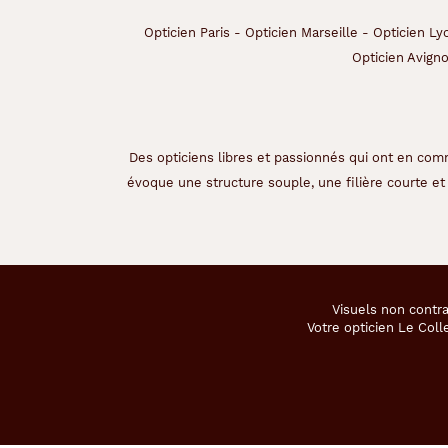
s
q
Opticien Paris
-
Opticien Marseille
-
Opticien Ly
u
Opticien Avign
i
e
m
b
r
Des opticiens libres et passionnés qui ont en comm
a
évoque une structure souple, une filière courte et 
s
s
e
n
t
l
a
Visuels non contra
m
Votre opticien Le Coll
o
d
e
,
c
e