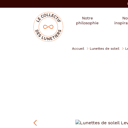
er au
tenu
cipal
Mon
Mon
Opticien
Notre
No
magasin
compte
le
philosophie
inspira
:
collectif
des
se
lunetiers
connecter
Accueil
Lunettes de soleil
L
Levi's
Précédent