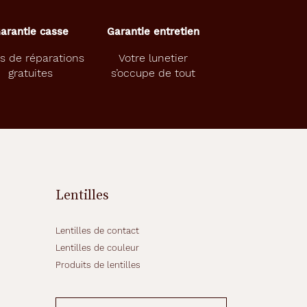
arantie casse
Garantie entretien
s de réparations
Votre lunetier
gratuites
s’occupe de tout
Lentilles
Lentilles de contact
Lentilles de couleur
Produits de lentilles