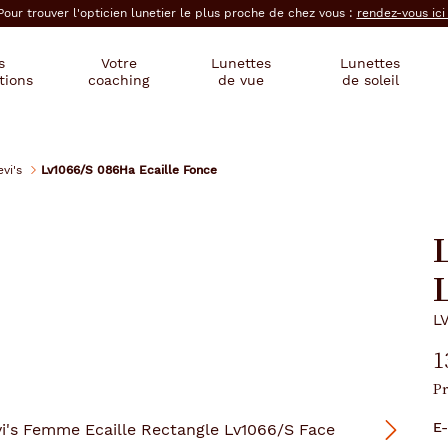
Pour trouver l'opticien lunetier le plus proche de chez vous :
rendez-vous ic
s
Votre
Lunettes
Lunettes
tions
coaching
de vue
de soleil
evi's
Lv1066/S 086Ha Ecaille Fonce
L
L
L
1
Pr
E-
Suivant