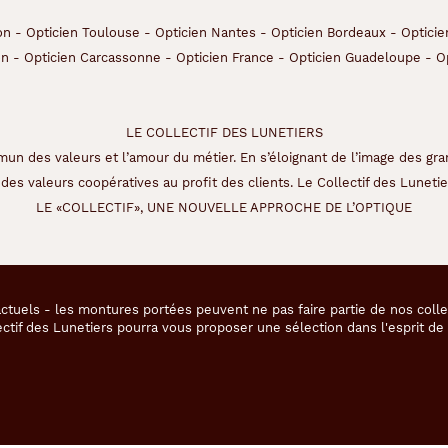
on
-
Opticien Toulouse
-
Opticien Nantes
-
Opticien Bordeaux
-
Opticie
on
-
Opticien Carcassonne
-
Opticien France
-
Opticien Guadeloupe
-
O
LE COLLECTIF DES LUNETIERS
un des valeurs et l’amour du métier. En s’éloignant de l’image des gra
des valeurs coopératives au profit des clients. Le Collectif des Lunetier
LE «COLLECTIF», UNE NOUVELLE APPROCHE DE L’OPTIQUE
ctuels - les montures portées peuvent ne pas faire partie de nos coll
ectif des Lunetiers pourra vous proposer une sélection dans l'esprit d