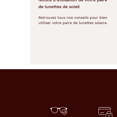
n
de lunettes de soleil
é
e
Retrouvez tous nos conseils pour bien
d
utiliser votre paire de lunettes solaire.
'
u
n
m
o
t
i
f
,
e
n
c
a
d
r
e
l
e
s