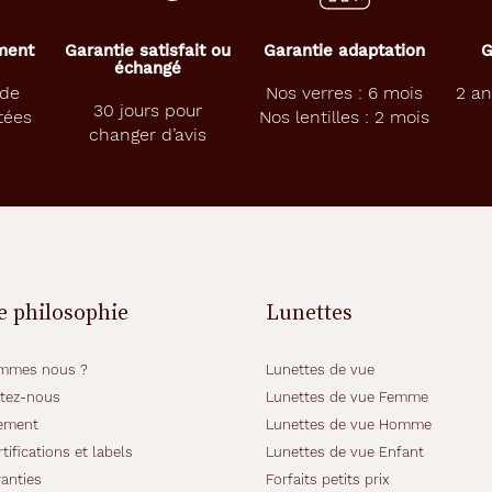
ement
Garantie satisfait ou
Garantie adaptation
G
échangé
 de
Nos verres : 6 mois
2 an
30 jours pour
tées
Nos lentilles : 2 mois
changer d’avis
e philosophie
Lunettes
mmes nous ?
Lunettes de vue
tez-nous
Lunettes de vue Femme
ement
Lunettes de vue Homme
tifications et labels
Lunettes de vue Enfant
anties
Forfaits petits prix