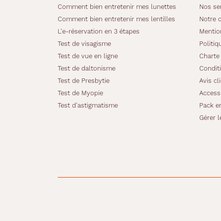
s
Comment bien entretenir mes lunettes
Nos se
s
Comment bien entretenir mes lentilles
Notre 
u
L'e-réservation en 3 étapes
Mentio
m
Test de visagisme
Politiq
é
e
Test de vue en ligne
Charte 
.
Test de daltonisme
Conditi
C
Test de Presbytie
Avis cl
o
Test de Myopie
Accessi
n
ç
Test d'astigmatisme
Pack e
u
Gérer l
e
p
o
u
r
c
e
l
l
e