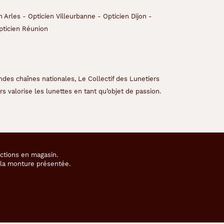
n Arles
-
Opticien Villeurbanne
-
Opticien Dijon
-
pticien Réunion
ndes chaînes nationales, Le Collectif des Lunetiers
s valorise les lunettes en tant qu’objet de passion.
ections en magasin.
e la monture présentée.