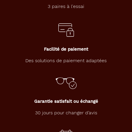
Couleur
3 paires à l'essai
du
verre
Bleu
Indice
de
protection
Facilité de paiement
3
Des solutions de paiement adaptées
Polarisant
Non
Type
de
montage
Garantie satisfait ou échangé
Nylor
30 jours pour changer d’avis
Matière
Plastique