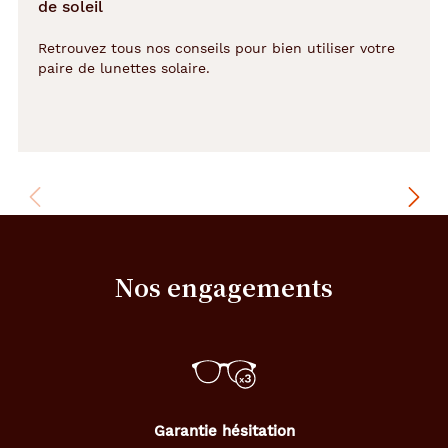
Détails
de soleil
techniques
Retrouvez tous nos conseils pour bien utiliser votre
paire de lunettes solaire.
Genre
Homme
Forme
de
la
monture
Rectangle
Nos engagements
Couleur
de
la
monture
C1
Noir
Mat
Garantie hésitation