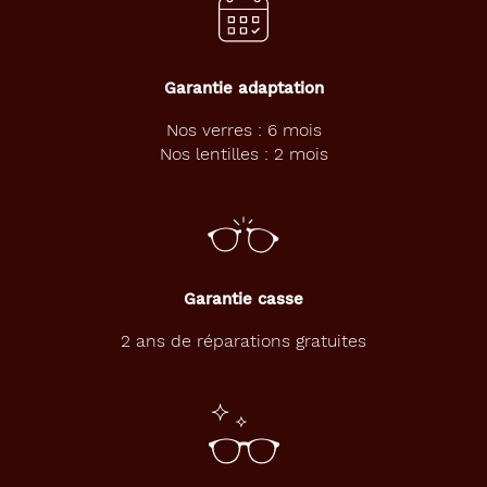
Fournisseur
Optiswiss
Garantie adaptation
France
Sarl
Nos verres : 6 mois
Marque
Nos lentilles : 2 mois
Optiswiss
Garantie casse
2 ans de réparations gratuites