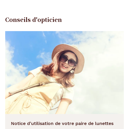
Description
détaillée
N
/
Conseils d'opticien
A
Précédent
Suivant
Dimensions
de
la
monture
133 mm
44 mm
67 mm
16 mm
Notice d'utilisation de votre paire de lunettes