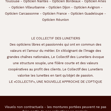
Toulouse
-
Opticien Nantes
-
Opticien Bordeaux
-
Opticien Arles
é
-
Opticien Villeurbanne
-
Opticien Dijon
-
Opticien Avignon
-
g
a
Opticien Carcassonne
-
Opticien France
-
Opticien Guadeloupe
-
l
Opticien Réunion
e
m
e
n
LE COLLECTIF DES LUNETIERS
t
Des opticiens libres et passionnés qui ont en commun des
a
valeurs et l’amour du métier. En s’éloignant de l’image des
d
grandes chaînes nationales, Le Collectif des Lunetiers évoque
o
u
une structure souple, une filière courte et des valeurs
c
coopératives au profit des clients. Le Collectif des Lunetiers
i
valorise les lunettes en tant qu’objet de passion.
r
LE «COLLECTIF», UNE NOUVELLE APPROCHE DE L’OPTIQUE
l
e
s
t
r
Visuels non contractuels - les montures portées peuvent ne pas
a