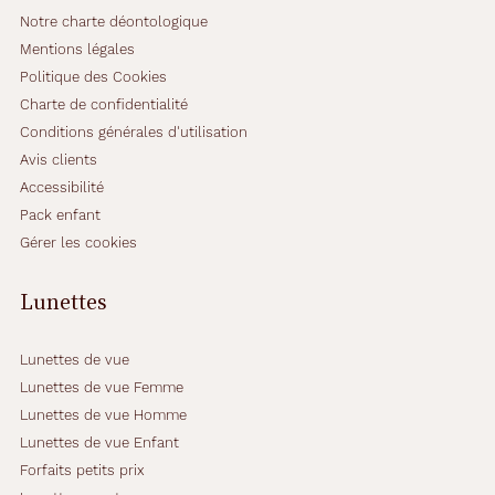
t
Notre charte déontologique
,
Mentions légales
l
Politique des Cookies
a
Charte de confidentialité
r
e
Conditions générales d'utilisation
n
Avis clients
d
Accessibilité
a
Pack enfant
n
t
Gérer les cookies
e
x
Lunettes
t
r
ê
Lunettes de vue
m
Lunettes de vue Femme
e
Lunettes de vue Homme
m
e
Lunettes de vue Enfant
n
Forfaits petits prix
t