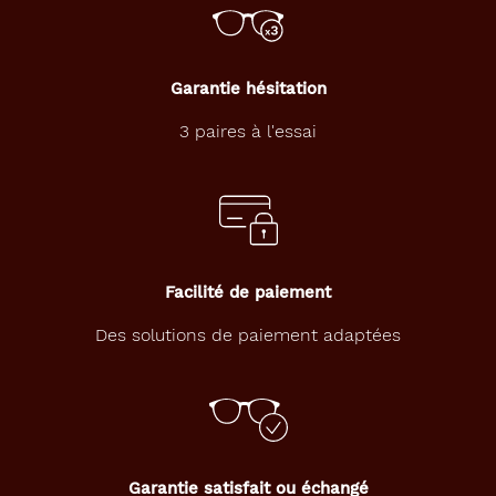
s
t
i
q
Garantie hésitation
u
e
3 paires à l'essai
d
e
s
a
n
n
é
Facilité de paiement
e
s
Des solutions de paiement adaptées
7
0
,
s
i
g
n
Garantie satisfait ou échangé