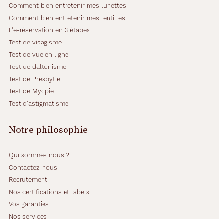
o
Comment bien entretenir mes lunettes
u
Comment bien entretenir mes lentilles
l
L'e-réservation en 3 étapes
e
u
Test de visagisme
r
Test de vue en ligne
n
Test de daltonisme
o
Test de Presbytie
i
r
Test de Myopie
a
Test d'astigmatisme
u
f
Notre philosophie
i
n
i
Qui sommes nous ?
b
Contactez-nous
r
i
Recrutement
l
Nos certifications et labels
l
Vos garanties
a
Nos services
n