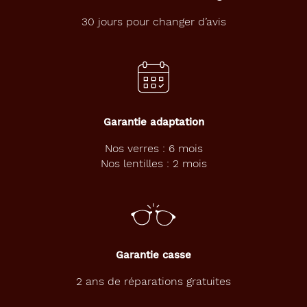
é
e
30 jours pour changer d’avis
V
I
P
,
c
l
a
Garantie adaptation
s
s
Nos verres : 6 mois
i
Nos lentilles : 2 mois
q
u
e
m
a
i
s
Garantie casse
i
n
2 ans de réparations gratuites
t
e