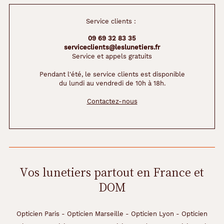
e
n
!
Service clients :
S
09 69 32 83 35
a
serviceclients@leslunetiers.fr
f
Service et appels gratuits
o
r
Pendant l'été, le service clients est disponible
m
du lundi au vendredi de 10h à 18h.
e
p
Contactez-nous
a
n
t
o
s
v
Vos lunetiers partout en France et
i
e
DOM
n
d
r
Opticien Paris
-
Opticien Marseille
-
Opticien Lyon
-
Opticien
a