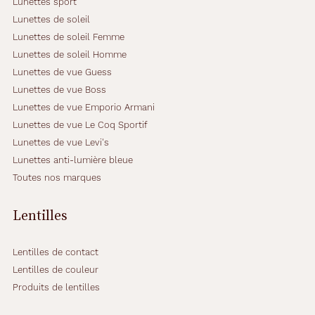
Lunettes sport
f
Lunettes de soleil
a
c
Lunettes de soleil Femme
i
Lunettes de soleil Homme
l
Lunettes de vue Guess
e
Lunettes de vue Boss
à
p
Lunettes de vue Emporio Armani
o
Lunettes de vue Le Coq Sportif
r
Lunettes de vue Levi's
t
Lunettes anti-lumière bleue
e
r
Toutes nos marques
a
u
Lentilles
q
u
o
Lentilles de contact
t
Lentilles de couleur
i
Produits de lentilles
d
i