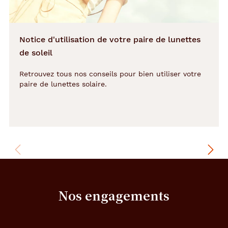
a
t
i
Notice d'utilisation de votre paire de lunettes
o
n
de soleil
v
i
Retrouvez tous nos conseils pour bien utiliser votre
n
paire de lunettes solaire.
t
a
g
e
,
c
a
r
a
c
Nos engagements
t
é
r
i