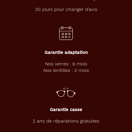
é
e
30 jours pour changer d’avis
V
I
P
,
à
l
a
Garantie adaptation
f
o
Nos verres : 6 mois
i
Nos lentilles : 2 mois
s
c
l
a
s
s
i
Garantie casse
q
u
2 ans de réparations gratuites
e
e