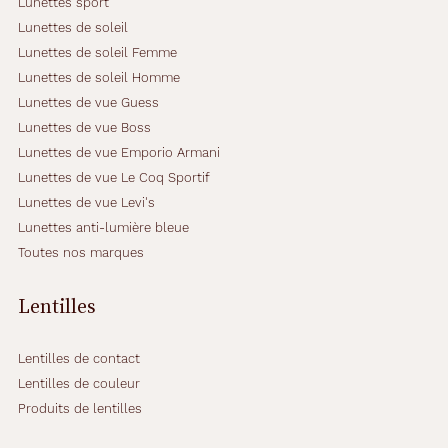
Lunettes sport
l
Lunettes de soleil
l
a
Lunettes de soleil Femme
n
Lunettes de soleil Homme
t
Lunettes de vue Guess
!
Lunettes de vue Boss
S
a
Lunettes de vue Emporio Armani
f
Lunettes de vue Le Coq Sportif
o
Lunettes de vue Levi's
r
Lunettes anti-lumière bleue
m
e
Toutes nos marques
r
o
Lentilles
n
d
e
Lentilles de contact
v
Lentilles de couleur
i
Produits de lentilles
e
n