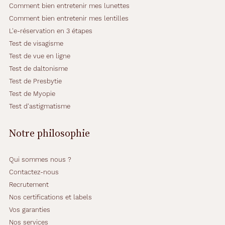
e
Comment bien entretenir mes lunettes
u
Comment bien entretenir mes lentilles
r
L'e-réservation en 3 étapes
d
o
Test de visagisme
r
Test de vue en ligne
é
Test de daltonisme
e
Test de Presbytie
a
s
Test de Myopie
s
Test d'astigmatisme
o
c
Notre philosophie
i
é
e
Qui sommes nous ?
à
Contactez-nous
u
n
Recrutement
m
Nos certifications et labels
o
Vos garanties
t
Nos services
i