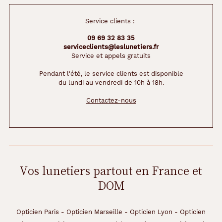
d
r
a
Service clients :
p
09 69 32 83 35
a
serviceclients@leslunetiers.fr
r
Service et appels gratuits
f
a
Pendant l'été, le service clients est disponible
i
du lundi au vendredi de 10h à 18h.
t
e
Contactez-nous
m
e
n
t
a
d
Vos lunetiers partout en France et
o
u
DOM
c
i
r
Opticien Paris
-
Opticien Marseille
-
Opticien Lyon
-
Opticien
l