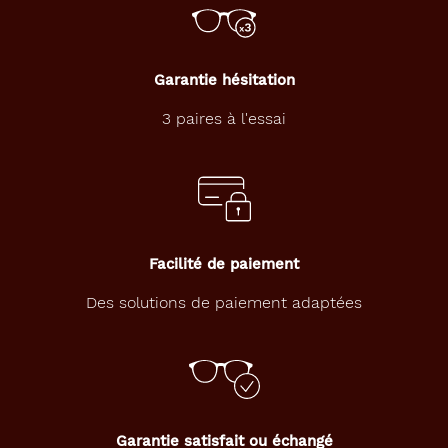
s
t
i
q
Garantie hésitation
u
e
3 paires à l'essai
d
e
s
a
n
n
é
Facilité de paiement
e
s
Des solutions de paiement adaptées
7
0
,
s
i
g
n
Garantie satisfait ou échangé