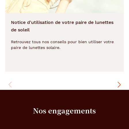
a
t
i
Notice d'utilisation de votre paire de lunettes
o
n
de soleil
v
i
Retrouvez tous nos conseils pour bien utiliser votre
n
paire de lunettes solaire.
t
a
g
e
,
c
a
r
a
c
Nos engagements
t
é
r
i