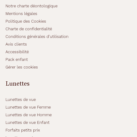
f
Notre charte déontologique
é
Mentions légales
c
Politique des Cookies
a
Charte de confidentialité
i
l
Conditions générales d'utilisation
l
Avis clients
e
Accessibilité
f
Pack enfant
o
n
Gérer les cookies
c
é
Lunettes
a
u
f
Lunettes de vue
i
Lunettes de vue Femme
n
Lunettes de vue Homme
i
b
Lunettes de vue Enfant
r
Forfaits petits prix
i