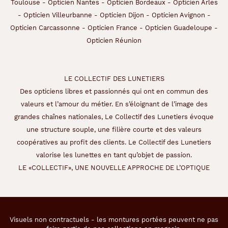
Toulouse
-
Opticien Nantes
-
Opticien Bordeaux
-
Opticien Arles
e
-
Opticien Villeurbanne
-
Opticien Dijon
-
Opticien Avignon
-
s
t
Opticien Carcassonne
-
Opticien France
-
Opticien Guadeloupe
-
r
Opticien Réunion
a
i
t
s
LE COLLECTIF DES LUNETIERS
d
Des opticiens libres et passionnés qui ont en commun des
e
valeurs et l’amour du métier. En s’éloignant de l’image des
s
grandes chaînes nationales, Le Collectif des Lunetiers évoque
v
i
une structure souple, une filière courte et des valeurs
s
coopératives au profit des clients. Le Collectif des Lunetiers
a
valorise les lunettes en tant qu’objet de passion.
g
LE «COLLECTIF», UNE NOUVELLE APPROCHE DE L’OPTIQUE
e
s
a
n
g
Visuels non contractuels - les montures portées peuvent ne pas
u