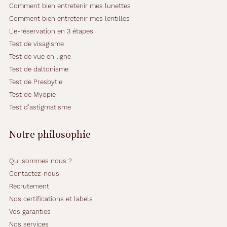
A
Comment bien entretenir mes lunettes
v
Comment bien entretenir mes lentilles
e
L'e-réservation en 3 étapes
c
l
Test de visagisme
e
Test de vue en ligne
u
Test de daltonisme
r
Test de Presbytie
f
o
Test de Myopie
r
Test d'astigmatisme
m
e
Notre philosophie
t
e
n
Qui sommes nous ?
d
Contactez-nous
a
n
Recrutement
c
Nos certifications et labels
e
Vos garanties
e
Nos services
t