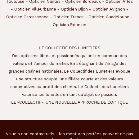
la
Toulouse
-
Opticien Nantes
-
Opticien Bordeaux
-
Opticien Arles
-
Opticien Villeurbanne
-
Opticien Dijon
-
Opticien Avignon
-
monture
Opticien Carcassonne
-
Opticien France
-
Opticien Guadeloupe
-
Opticien Réunion
130 mm
41 mm
LE COLLECTIF DES LUNETIERS
Des opticiens libres et passionnés qui ont en commun des
valeurs et l’amour du métier. En s’éloignant de l’image des
45 mm
19 mm
grandes chaînes nationales, Le Collectif des Lunetiers évoque
une structure souple, une filière courte et des valeurs
Détails
coopératives au profit des clients. Le Collectif des Lunetiers
techniques
valorise les lunettes en tant qu’objet de passion.
LE «COLLECTIF», UNE NOUVELLE APPROCHE DE L’OPTIQUE
Genre
Enfant
Forme
Visuels non contractuels - les montures portées peuvent ne pas
de