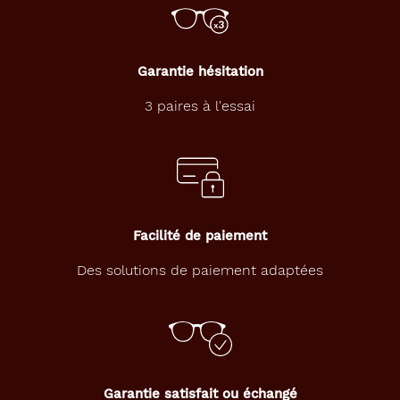
t
e
n
p
Garantie hésitation
r
o
3 paires à l'essai
t
é
g
e
a
n
t
Facilité de paiement
l
e
Des solutions de paiement adaptées
u
r
s
y
e
u
x
Garantie satisfait ou échangé