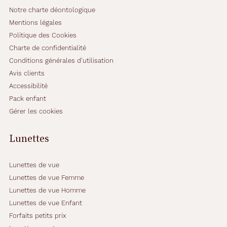
l
Notre charte déontologique
e
Mentions légales
u
Politique des Cookies
r
Charte de confidentialité
c
o
Conditions générales d'utilisation
u
Avis clients
l
Accessibilité
e
Pack enfant
u
r
Gérer les cookies
d
e
Lunettes
v
e
r
Lunettes de vue
r
Lunettes de vue Femme
e
Lunettes de vue Homme
g
r
Lunettes de vue Enfant
i
Forfaits petits prix
s