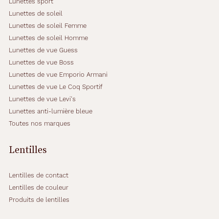
Lunettes sport
,
Lunettes de soleil
i
l
Lunettes de soleil Femme
s
Lunettes de soleil Homme
s
Lunettes de vue Guess
e
Lunettes de vue Boss
r
o
Lunettes de vue Emporio Armani
n
Lunettes de vue Le Coq Sportif
t
Lunettes de vue Levi's
à
Lunettes anti-lumière bleue
l
a
Toutes nos marques
f
o
Lentilles
i
s
c
Lentilles de contact
o
Lentilles de couleur
o
Produits de lentilles
l
e