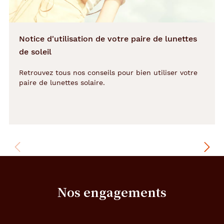
i
a
i
Notice d'utilisation de votre paire de lunettes
m
e
de soleil
n
t
Retrouvez tous nos conseils pour bien utiliser votre
a
paire de lunettes solaire.
v
o
i
r
d
u
s
t
y
l
Nos engagements
e
t
o
u