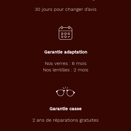
,
c
30 jours pour changer d’avis
e
s
l
u
n
e
t
Garantie adaptation
t
e
Nos verres : 6 mois
s
Nos lentilles : 2 mois
V
I
P
b
l
e
u
Garantie casse
c
l
2 ans de réparations gratuites
a
i