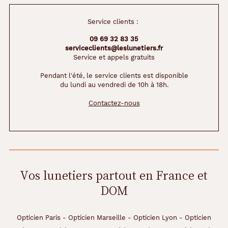
t
p
r
Service clients :
o
09 69 32 83 35
t
serviceclients@leslunetiers.fr
é
Service et appels gratuits
g
é
Pendant l'été, le service clients est disponible
s
du lundi au vendredi de 10h à 18h.
d
u
Contactez-nous
s
o
l
e
i
l
Vos lunetiers partout en France et
.
DOM
Dimensions
de
Opticien Paris
-
Opticien Marseille
-
Opticien Lyon
-
Opticien