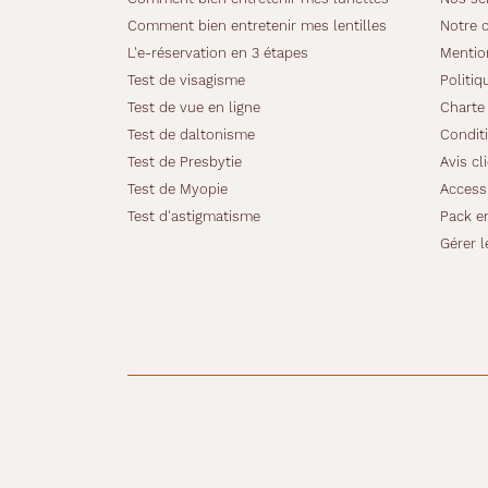
g
Comment bien entretenir mes lentilles
Notre 
u
L'e-réservation en 3 étapes
Mentio
n
Test de visagisme
Politiq
s
'
Test de vue en ligne
Charte 
a
Test de daltonisme
Conditi
c
Test de Presbytie
Avis cl
c
Test de Myopie
Accessi
o
r
Test d'astigmatisme
Pack e
d
Gérer l
e
p
a
r
f
a
i
t
e
m
e