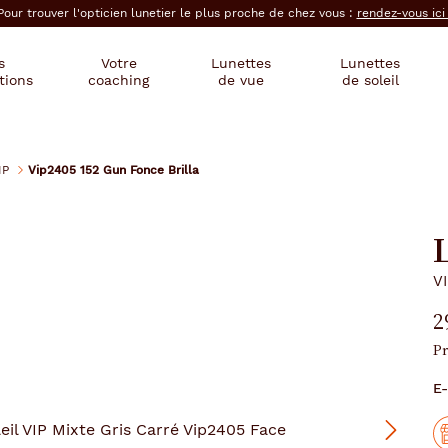
Pour trouver l'opticien lunetier le plus proche de chez vous :
rendez-vous ic
s
Votre
Lunettes
Lunettes
tions
coaching
de vue
de soleil
IP
Vip2405 152 Gun Fonce Brilla
L
V
2
Pr
E-
Suivant