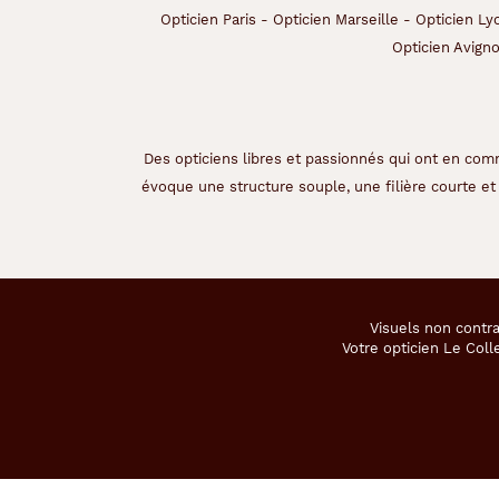
n
Opticien Paris
-
Opticien Marseille
-
Opticien Ly
t
Opticien Avign
a
v
e
c
l
Des opticiens libres et passionnés qui ont en comm
a
évoque une structure souple, une filière courte et 
d
o
u
c
e
c
o
Visuels non contra
u
Votre opticien Le Coll
l
e
u
r
v
e