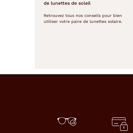
de lunettes de soleil
c
ô
Retrouvez tous nos conseils pour bien
t
utiliser votre paire de lunettes solaire.
é
r
é
t
r
o
a
v
e
c
c
e
t
t
e
j
o
l
i