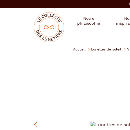
er au
tenu
cipal
Mon
Mon
Opticien
Notre
No
magasin
compte
le
philosophie
inspira
:
collectif
des
se
lunetiers
connecter
Accueil
Lunettes de soleil
V
VIP
Précédent