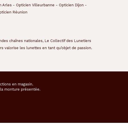
n Arles
-
Opticien Villeurbanne
-
Opticien Dijon
-
pticien Réunion
ndes chaînes nationales, Le Collectif des Lunetiers
s valorise les lunettes en tant qu’objet de passion.
ections en magasin.
e la monture présentée.