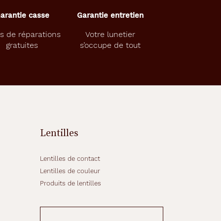
arantie casse
Garantie entretien
s de réparations
Votre lunetier
gratuites
s’occupe de tout
Lentilles
Lentilles de contact
Lentilles de couleur
Produits de lentilles