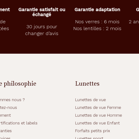
ement
Garantie satisfait ou
Garantie adaptation
G
échangé
 de
Nos verres : 6 mois
2 an
30 jours pour
tées
Nos lentilles : 2 mois
changer d’avis
e philosophie
Lunettes
mmes nous ?
Lunettes de vue
tez-nous
Lunettes de vue Femme
ement
Lunettes de vue Homme
tifications et labels
Lunettes de vue Enfant
anties
Forfaits petits prix
rvices
Lunettes sport