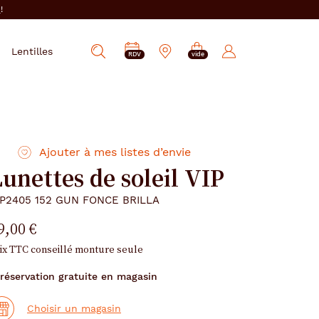
i
!
PRENDRE
Mes
Lentilles
Afficher
RDV
vide
RDV
e-
la
réservations
recherche
Ajouter à mes listes d’envie
unettes de soleil VIP
IP2405 152 GUN FONCE BRILLA
9,00 €
ix TTC conseillé monture seule
réservation gratuite en magasin
Choisir un magasin