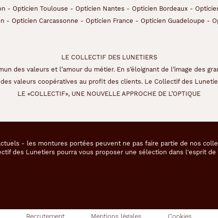
on
-
Opticien Toulouse
-
Opticien Nantes
-
Opticien Bordeaux
-
Opticie
on
-
Opticien Carcassonne
-
Opticien France
-
Opticien Guadeloupe
-
O
LE COLLECTIF DES LUNETIERS
un des valeurs et l’amour du métier. En s’éloignant de l’image des gra
des valeurs coopératives au profit des clients. Le Collectif des Lunetier
LE «COLLECTIF», UNE NOUVELLE APPROCHE DE L’OPTIQUE
ctuels - les montures portées peuvent ne pas faire partie de nos coll
ectif des Lunetiers pourra vous proposer une sélection dans l'esprit d
Recrutement
Mentions légales
Cookies