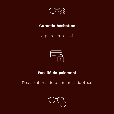
e
n
t
a
i
Garantie hésitation
l
l
3 paires à l'essai
e
4
9
.
Dimensions
de
Facilité de paiement
la
Des solutions de paiement adaptées
monture
138 mm
45 mm