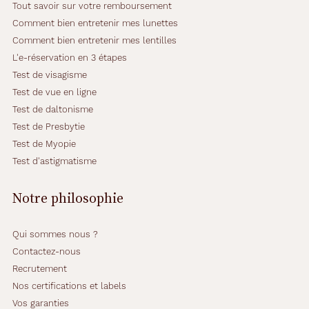
Tout savoir sur votre remboursement
Matière
Comment bien entretenir mes lunettes
Métal
Comment bien entretenir mes lentilles
Fournisseur
L'e-réservation en 3 étapes
Test de visagisme
Codir
Test de vue en ligne
Marque
Test de daltonisme
Test de Presbytie
Alternance
Test de Myopie
Test d'astigmatisme
Notre philosophie
Qui sommes nous ?
Contactez-nous
Recrutement
Nos certifications et labels
Vos garanties