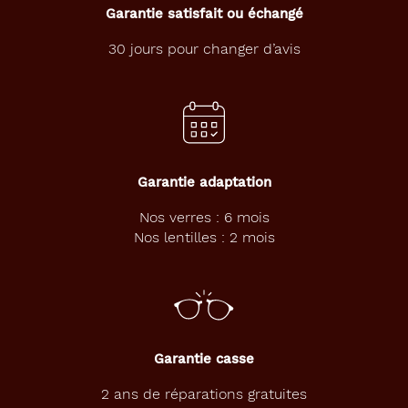
Garantie satisfait ou échangé
30 jours pour changer d’avis
49 mm
19 mm
Détails
techniques
Garantie adaptation
Genre
Nos verres : 6 mois
Femme
Nos lentilles : 2 mois
Forme
de
la
monture
Ronde
Garantie casse
Couleur
de
2 ans de réparations gratuites