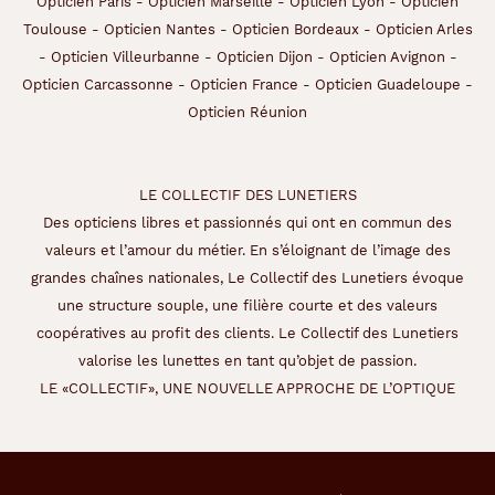
Opticien Paris
-
Opticien Marseille
-
Opticien Lyon
-
Opticien
Toulouse
-
Opticien Nantes
-
Opticien Bordeaux
-
Opticien Arles
-
Opticien Villeurbanne
-
Opticien Dijon
-
Opticien Avignon
-
Opticien Carcassonne
-
Opticien France
-
Opticien Guadeloupe
-
Opticien Réunion
LE COLLECTIF DES LUNETIERS
Des opticiens libres et passionnés qui ont en commun des
valeurs et l’amour du métier. En s’éloignant de l’image des
grandes chaînes nationales, Le Collectif des Lunetiers évoque
une structure souple, une filière courte et des valeurs
coopératives au profit des clients. Le Collectif des Lunetiers
valorise les lunettes en tant qu’objet de passion.
LE «COLLECTIF», UNE NOUVELLE APPROCHE DE L’OPTIQUE