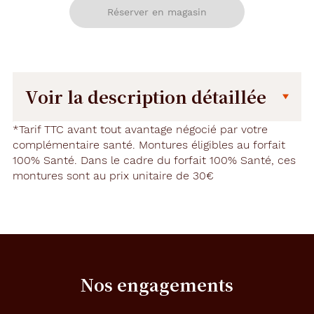
Réserver en magasin
Voir la description détaillée
Description
Description
*Tarif TTC avant tout avantage négocié par votre
détaillée
complémentaire santé. Montures éligibles au forfait
100% Santé. Dans le cadre du forfait 100% Santé, ces
C
montures sont au prix unitaire de 30€
e
m
o
d
è
l
e
e
Nos engagements
s
t