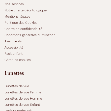
t
Nos services
u
Notre charte déontologique
r
Mentions légales
e
r
Politique des Cookies
e
Charte de confidentialité
c
Conditions générales d'utilisation
t
Avis clients
a
n
Accessibilité
g
Pack enfant
u
Gérer les cookies
l
a
Lunettes
i
r
e
Lunettes de vue
,
a
Lunettes de vue Femme
s
Lunettes de vue Homme
s
Lunettes de vue Enfant
o
Forfaits petits prix