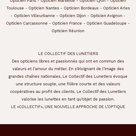
Opticien Paris
-
Opticien Marseille
-
Opticien Lyon
-
Opticien
e
u
Toulouse
-
Opticien Nantes
-
Opticien Bordeaux
-
Opticien Arles
r
-
Opticien Villeurbanne
-
Opticien Dijon
-
Opticien Avignon
-
v
Opticien Carcassonne
-
Opticien France
-
Opticien Guadeloupe
-
o
Opticien Réunion
t
r
e
v
LE COLLECTIF DES LUNETIERS
i
Des opticiens libres et passionnés qui ont en commun des
s
a
valeurs et l’amour du métier. En s’éloignant de l’image des
g
grandes chaînes nationales, Le Collectif des Lunetiers évoque
e
une structure souple, une filière courte et des valeurs
.
coopératives au profit des clients. Le Collectif des Lunetiers
valorise les lunettes en tant qu’objet de passion.
Dimensions
LE «COLLECTIF», UNE NOUVELLE APPROCHE DE L’OPTIQUE
de
la
monture