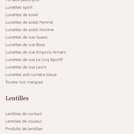
r
t
Lunettes sport
i
Lunettes de soleil
e
Lunettes de soleil Femme
à
Lunettes de soleil Homme
u
n
Lunettes de vue Guess
e
Lunettes de vue Boss
s
Lunettes de vue Emporio Armani
u
Lunettes de vue Le Coq Sportif
b
l
Lunettes de vue Levi's
i
Lunettes anti-lumière bleue
m
Toutes nos marques
e
c
o
Lentilles
u
l
Lentilles de contact
e
u
Lentilles de couleur
r
Produits de lentilles
o