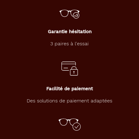
e
z
u
n
e
Garantie hésitation
p
a
3 paires à l'essai
i
r
e
d
e
l
u
n
Facilité de paiement
e
t
Des solutions de paiement adaptées
t
e
s
d
e
v