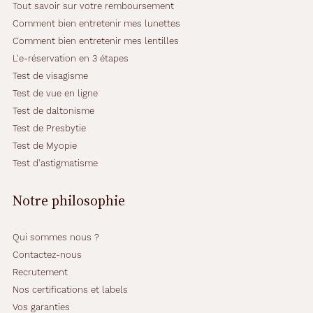
Tout savoir sur votre remboursement
n
Comment bien entretenir mes lunettes
t
e
Comment bien entretenir mes lentilles
s
L'e-réservation en 3 étapes
a
Test de visagisme
v
Test de vue en ligne
e
c
Test de daltonisme
c
Test de Presbytie
e
Test de Myopie
m
Test d'astigmatisme
o
d
è
Notre philosophie
l
e
.
Qui sommes nous ?
S
Contactez-nous
a
Recrutement
m
Nos certifications et labels
o
n
Vos garanties