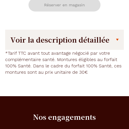
Réserver en magasin
Voir la description détaillée
Description
Description
*Tarif TTC avant tout avantage négocié par votre
détaillée
complémentaire santé. Montures éligibles au forfait
100% Santé. Dans le cadre du forfait 100% Santé, ces
S
montures sont au prix unitaire de 30€
i
v
o
u
s
d
é
s
Nos engagements
i
r