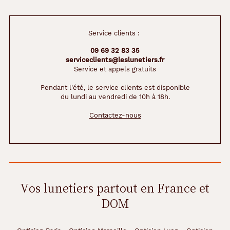
r
r
o
Service clients :
s
e
09 69 32 83 35
,
serviceclients@leslunetiers.fr
s
Service et appels gratuits
a
Pendant l'été, le service clients est disponible
u
du lundi au vendredi de 10h à 18h.
r
a
Contactez-nous
m
e
t
t
r
e
e
Vos lunetiers partout en France et
n
DOM
v
a
l