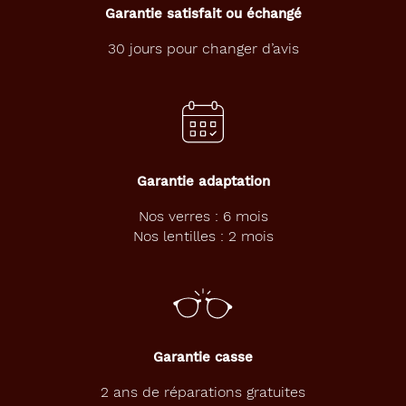
Garantie satisfait ou échangé
u
e
30 jours pour changer d’avis
t
e
n
d
a
n
c
e
Garantie adaptation
e
t
Nos verres : 6 mois
d
Nos lentilles : 2 mois
é
l
i
c
a
t
Garantie casse
e
,
2 ans de réparations gratuites
A