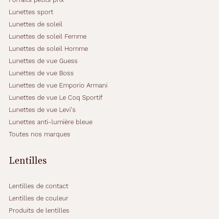
a
t
Lunettes sport
i
Lunettes de soleil
n
Lunettes de soleil Femme
,
Lunettes de soleil Homme
é
l
Lunettes de vue Guess
é
Lunettes de vue Boss
g
Lunettes de vue Emporio Armani
a
Lunettes de vue Le Coq Sportif
n
t
Lunettes de vue Levi's
e
Lunettes anti-lumière bleue
e
Toutes nos marques
t
r
a
Lentilles
v
i
Lentilles de contact
s
s
Lentilles de couleur
a
Produits de lentilles
n