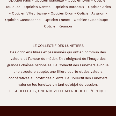
Opticien Paris
-
Opticien Marseille
-
Opticien Lyon
-
Opticien
Toulouse
-
Opticien Nantes
-
Opticien Bordeaux
-
Opticien Arles
-
Opticien Villeurbanne
-
Opticien Dijon
-
Opticien Avignon
-
45 mm
18 mm
Opticien Carcassonne
-
Opticien France
-
Opticien Guadeloupe
-
Opticien Réunion
Détails
techniques
LE COLLECTIF DES LUNETIERS
Genre
Des opticiens libres et passionnés qui ont en commun des
valeurs et l’amour du métier. En s’éloignant de l’image des
Enfant
grandes chaînes nationales, Le Collectif des Lunetiers évoque
Forme
une structure souple, une filière courte et des valeurs
de
coopératives au profit des clients. Le Collectif des Lunetiers
la
valorise les lunettes en tant qu’objet de passion.
monture
LE «COLLECTIF», UNE NOUVELLE APPROCHE DE L’OPTIQUE
Pantos
Couleur
de
la