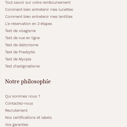
Tout savoir sur votre remboursement
a
Comment bien entretenir mes lunettes
n
t
Comment bien entretenir mes lentilles
o
L'e-réservation en 3 étapes
s
Test de visagisme
e
Test de vue en ligne
s
t
Test de daltonisme
c
Test de Presbytie
o
Test de Myopie
m
Test d'astigmatisme
b
i
n
Notre philosophie
é
e
à
Qui sommes nous ?
u
Contactez-nous
n
Recrutement
e
Nos certifications et labels
s
u
Vos garanties