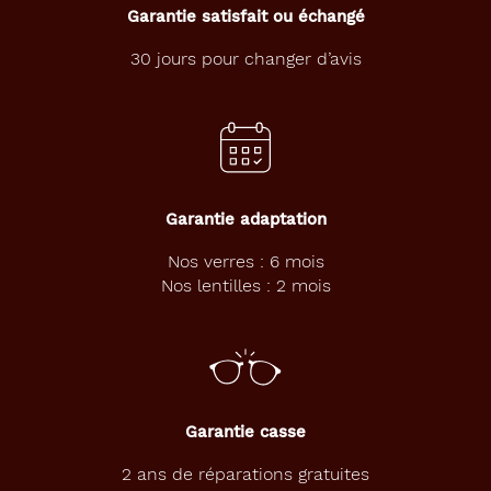
Garantie satisfait ou échangé
e
p
30 jours pour changer d’avis
o
u
r
e
n
f
a
n
Garantie adaptation
t
e
Nos verres : 6 mois
s
Nos lentilles : 2 mois
t
c
h
i
c
e
Garantie casse
t
d
2 ans de réparations gratuites
a