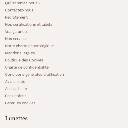
u
Qui sommes nous ?
n
Contactez-nous
s
Recrutement
t
y
Nos certifications et labels
l
Vos garanties
e
Nos services
l
Notre charte déontologique
é
g
Mentions légales
e
Politique des Cookies
r
Charte de confidentialité
e
Conditions générales d'utilisation
t
s
Avis clients
o
Accessibilité
p
Pack enfant
h
Gérer les cookies
i
s
t
Lunettes
i
q