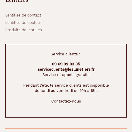
e
n
t
Lentilles de contact
e
Lentilles de couleur
n
Produits de lentilles
t
o
u
r
Service clients :
é
e
09 69 32 83 35
s
serviceclients@leslunetiers.fr
d
Service et appels gratuits
?
u
Pendant l'été, le service clients est disponible
du lundi au vendredi de 10h à 18h.
n
e
Contactez-nous
t
o
u
c
h