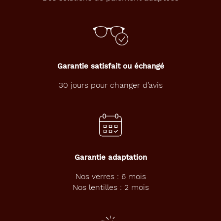
a
v
e
c
l
e
s
Garantie satisfait ou échangé
l
u
30 jours pour changer d’avis
n
e
t
t
e
s
B
Garantie adaptation
a
i
Nos verres : 6 mois
a
Nos lentilles : 2 mois
.
C
e