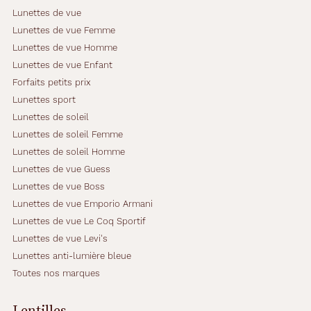
u
Lunettes de vue
é
Lunettes de vue Femme
.
Lunettes de vue Homme
L
Lunettes de vue Enfant
e
s
Forfaits petits prix
b
Lunettes sport
r
Lunettes de soleil
a
Lunettes de soleil Femme
n
c
Lunettes de soleil Homme
h
Lunettes de vue Guess
e
Lunettes de vue Boss
s
Lunettes de vue Emporio Armani
,
é
Lunettes de vue Le Coq Sportif
l
Lunettes de vue Levi's
é
Lunettes anti-lumière bleue
g
Toutes nos marques
a
m
m
Lentilles