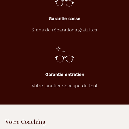
m
o
d
è
Garantie casse
l
e
2 ans de réparations gratuites
p
a
p
i
l
l
o
Garantie entretien
n
c
Votre lunetier s’occupe de tout
e
r
c
l
é
e
Votre Coaching
n
m