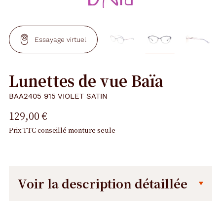
Essayage virtuel
Lunettes de vue Baïa
BAA2405 915 VIOLET SATIN
129,00 €
Prix TTC conseillé monture seule
Voir la description détaillée
Description
Description
détaillée