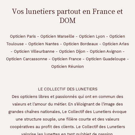
e
d
Vos lunetiers partout en France et
o
DOM
r
é
e
,
Opticien Paris
-
Opticien Marseille
-
Opticien Lyon
-
Opticien
a
Toulouse
-
Opticien Nantes
-
Opticien Bordeaux
-
Opticien Arles
p
-
Opticien Villeurbanne
-
Opticien Dijon
-
Opticien Avignon
-
p
Opticien Carcassonne
-
Opticien France
-
Opticien Guadeloupe
-
o
r
Opticien Réunion
t
e
n
LE COLLECTIF DES LUNETIERS
t
u
Des opticiens libres et passionnés qui ont en commun des
n
valeurs et l’amour du métier. En s’éloignant de l’image des
e
grandes chaînes nationales, Le Collectif des Lunetiers évoque
o
une structure souple, une filière courte et des valeurs
r
i
coopératives au profit des clients. Le Collectif des Lunetiers
g
valorise les lunettes en tant qu’objet de passion.