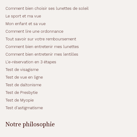
é
Comment bien choisir ses lunettes de soleil
t
a
Le sport et ma vue
l
Mon enfant et sa vue
v
Comment lire une ordonnance
i
Tout savoir sur votre remboursement
o
l
Comment bien entretenir mes lunettes
e
Comment bien entretenir mes lentilles
t
L'e-réservation en 3 étapes
s
Test de visagisme
a
t
Test de vue en ligne
i
Test de daltonisme
n
Test de Presbytie
é
Test de Myopie
e
o
Test d'astigmatisme
f
f
Notre philosophie
r
e