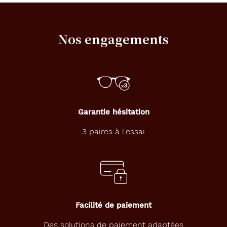
A
d
o
Nos engagements
p
t
e
z
u
n
e
a
Garantie hésitation
l
l
3 paires à l'essai
u
r
e
u
n
i
q
Facilité de paiement
u
e
Des solutions de paiement adaptées