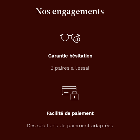
monture
Nos engagements
9.8 mm
120 mm
Garantie hésitation
44 mm
16 mm
3 paires à l'essai
Détails
techniques
Genre
Facilité de paiement
Enfant
Des solutions de paiement adaptées
Forme
de
la