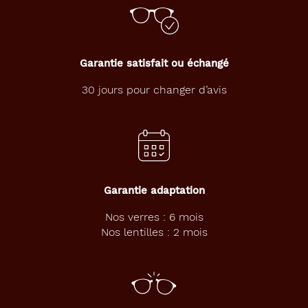
monture
Pantos
Couleur
Garantie satisfait ou échangé
de
la
30 jours pour changer d’avis
monture
801
Rose
Pale
Type
de
Garantie adaptation
montage
Nos verres : 6 mois
Cerclé
Nos lentilles : 2 mois
Matière
Métal
Fournisseur