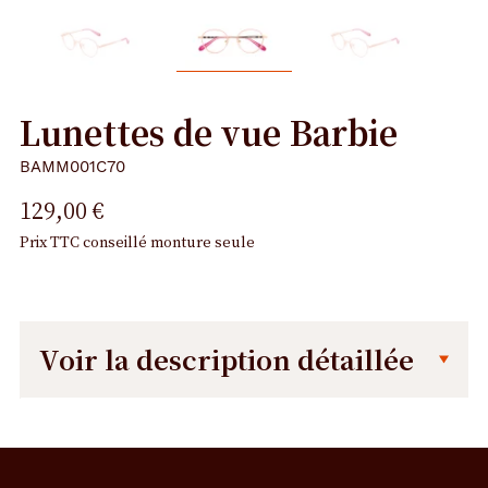
Lunettes de vue Barbie
BAMM001C70
129,00 €
Prix TTC conseillé monture seule
Voir la description détaillée
Description
Dimensions
détaillée
de
la