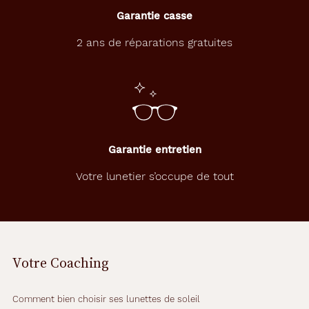
Garantie casse
Opal
Marque
2 ans de réparations gratuites
Barbie
Garantie entretien
Votre lunetier s’occupe de tout
Votre Coaching
Comment bien choisir ses lunettes de soleil