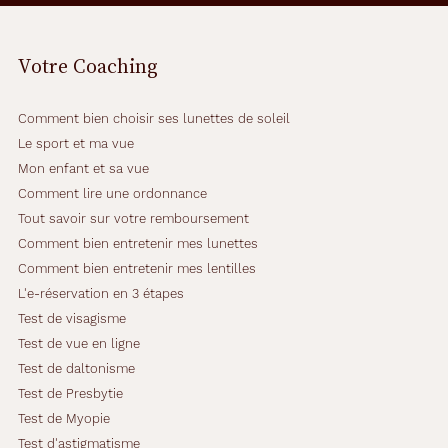
e
n
d
Votre Coaching
r
e
a
Comment bien choisir ses lunettes de soleil
v
e
Le sport et ma vue
c
Mon enfant et sa vue
c
Comment lire une ordonnance
e
Tout savoir sur votre remboursement
m
o
Comment bien entretenir mes lunettes
d
Comment bien entretenir mes lentilles
è
L'e-réservation en 3 étapes
l
Test de visagisme
e
r
Test de vue en ligne
e
Test de daltonisme
c
Test de Presbytie
t
Test de Myopie
a
n
Test d'astigmatisme