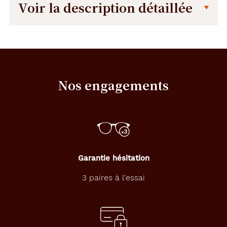
Voir la description détaillée
Description
Description
détaillée
C
i
t
Nos engagements
i
z
e
n
,
u
n
e
Garantie hésitation
m
a
3 paires à l'essai
r
q
u
e