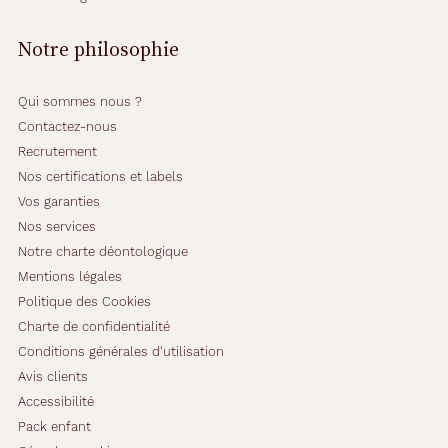
g
u
Notre philosophie
l
a
i
Qui sommes nous ?
r
Contactez-nous
e
Recrutement
.
I
Nos certifications et labels
l
Vos garanties
e
Nos services
s
Notre charte déontologique
t
p
Mentions légales
a
Politique des Cookies
r
Charte de confidentialité
t
Conditions générales d'utilisation
i
c
Avis clients
u
Accessibilité
l
Pack enfant
i