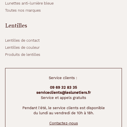
s
Lunettes anti-lumière bleue
a
Toutes nos marques
g
e
s
Lentilles
r
o
n
Lentilles de contact
d
Lentilles de couleur
s
Produits de lentilles
.
S
i
v
Service clients :
o
u
09 69 32 83 35
s
serviceclients@leslunetiers.fr
r
Service et appels gratuits
e
c
Pendant l'été, le service clients est disponible
du lundi au vendredi de 10h à 18h.
h
e
Contactez-nous
r