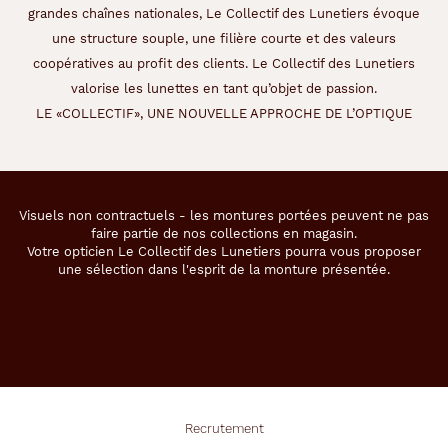
r
grandes chaînes nationales, Le Collectif des Lunetiers évoque
a
une structure souple, une filière courte et des valeurs
ff
i
coopératives au profit des clients. Le Collectif des Lunetiers
n
valorise les lunettes en tant qu’objet de passion.
é
LE «COLLECTIF», UNE NOUVELLE APPROCHE DE L’OPTIQUE
e
p
o
u
r
Visuels non contractuels - les montures portées peuvent ne pas
u
faire partie de nos collections en magasin.
n
Votre opticien Le Collectif des Lunetiers pourra vous proposer
u
une sélection dans l'esprit de la monture présentée.
s
a
g
e
q
u
o
t
Recrutement
i