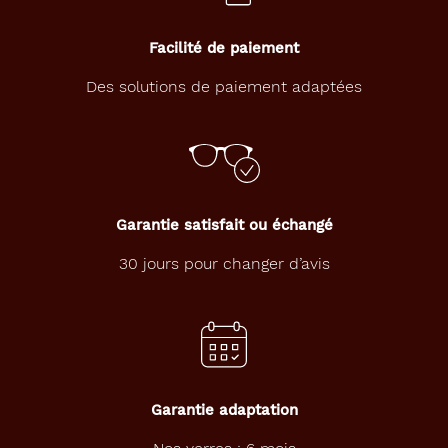
à
l
a
Facilité de paiement
f
o
Des solutions de paiement adaptées
i
s
m
o
d
e
r
Garantie satisfait ou échangé
n
e
30 jours pour changer d’avis
e
t
i
n
n
o
v
Garantie adaptation
a
n