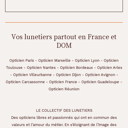
c
h
e
z
u
n
Vos lunetiers partout en France et
e
DOM
m
o
n
t
Opticien Paris
-
Opticien Marseille
-
Opticien Lyon
-
Opticien
u
Toulouse
-
Opticien Nantes
-
Opticien Bordeaux
-
Opticien Arles
r
-
Opticien Villeurbanne
-
Opticien Dijon
-
Opticien Avignon
-
e
Opticien Carcassonne
-
Opticien France
-
Opticien Guadeloupe
-
s
i
Opticien Réunion
m
p
l
LE COLLECTIF DES LUNETIERS
e
e
Des opticiens libres et passionnés qui ont en commun des
t
valeurs et l’amour du métier. En s’éloignant de l’image des