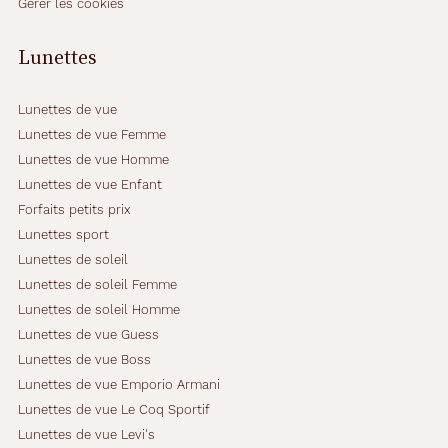
Gérer les cookies
è
r
e
Lunettes
m
e
n
Lunettes de vue
t
Lunettes de vue Femme
b
Lunettes de vue Homme
i
Lunettes de vue Enfant
e
n
Forfaits petits prix
a
Lunettes sport
d
Lunettes de soleil
a
Lunettes de soleil Femme
p
t
Lunettes de soleil Homme
é
Lunettes de vue Guess
a
Lunettes de vue Boss
u
Lunettes de vue Emporio Armani
x
v
Lunettes de vue Le Coq Sportif
i
Lunettes de vue Levi's