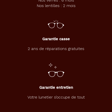
Nos verres : 6 mois
t
Nos lentilles : 2 mois
e
,
c
o
n
t
i
Garantie casse
n
u
2 ans de réparations gratuites
e
d
e
n
o
u
s
Garantie entretien
s
u
Votre lunetier s’occupe de tout
r
p
r