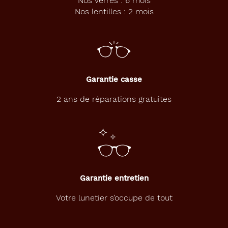
Nos verres : 6 mois
E
Nos lentilles : 2 mois
N
p
o
u
r
u
n
Garantie casse
l
o
2 ans de réparations gratuites
o
k
f
r
a
i
s
Garantie entretien
e
t
Votre lunetier s’occupe de tout
t
e
n