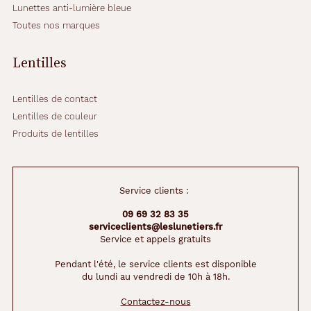
i
Lunettes anti-lumière bleue
r
Toutes nos marques
.
L
é
Lentilles
g
è
r
Lentilles de contact
e
Lentilles de couleur
s
Produits de lentilles
e
t
c
o
Service clients :
n
f
09 69 32 83 35
o
serviceclients@leslunetiers.fr
r
Service et appels gratuits
t
a
Pendant l'été, le service clients est disponible
du lundi au vendredi de 10h à 18h.
b
l
Contactez-nous
e