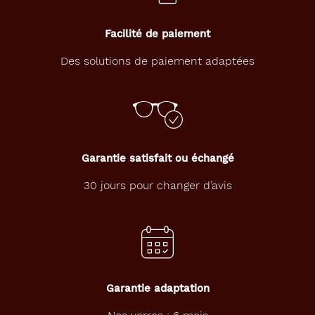
d
e
p
Facilité de paiement
i
l
Des solutions de paiement adaptées
o
t
e
d
e
l
a
Garantie satisfait ou échangé
m
a
30 jours pour changer d’avis
r
q
u
e
C
I
T
Garantie adaptation
I
Z