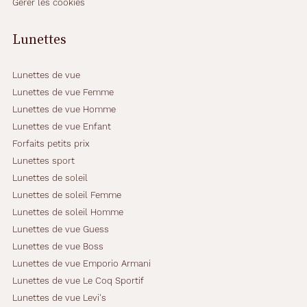
Gérer les cookies
o
n
t
Lunettes
u
r
e
Lunettes de vue
c
Lunettes de vue Femme
e
Lunettes de vue Homme
r
Lunettes de vue Enfant
c
l
Forfaits petits prix
é
Lunettes sport
e
Lunettes de soleil
e
Lunettes de soleil Femme
n
a
Lunettes de soleil Homme
c
Lunettes de vue Guess
i
Lunettes de vue Boss
e
Lunettes de vue Emporio Armani
r
n
Lunettes de vue Le Coq Sportif
o
Lunettes de vue Levi's