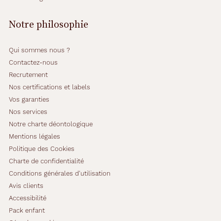
e
a
Notre philosophie
r
r
o
Qui sommes nous ?
n
Contactez-nous
d
Recrutement
i
e
Nos certifications et labels
p
Vos garanties
o
Nos services
s
Notre charte déontologique
s
è
Mentions légales
d
Politique des Cookies
e
Charte de confidentialité
n
Conditions générales d'utilisation
t
u
Avis clients
n
Accessibilité
e
Pack enfant
m