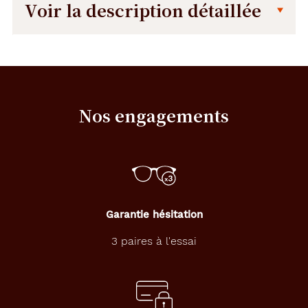
Voir la description détaillée
Description
Description
détaillée
O
p
t
Nos engagements
e
z
p
o
u
r
u
n
Garantie hésitation
e
p
3 paires à l'essai
a
i
r
e