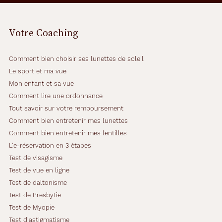
d
a
n
Votre Coaching
c
e
.
Comment bien choisir ses lunettes de soleil
C
e
Le sport et ma vue
s
Mon enfant et sa vue
l
Comment lire une ordonnance
u
Tout savoir sur votre remboursement
n
e
Comment bien entretenir mes lunettes
t
Comment bien entretenir mes lentilles
t
L'e-réservation en 3 étapes
e
Test de visagisme
s
d
Test de vue en ligne
e
Test de daltonisme
f
Test de Presbytie
o
Test de Myopie
r
m
Test d'astigmatisme