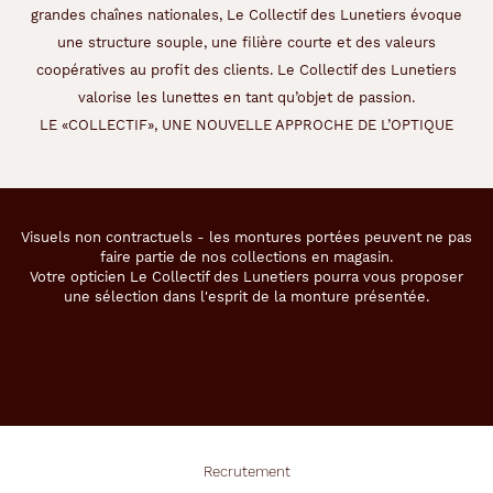
t
grandes chaînes nationales, Le Collectif des Lunetiers évoque
o
une structure souple, une filière courte et des valeurs
u
s
coopératives au profit des clients. Le Collectif des Lunetiers
l
valorise les lunettes en tant qu’objet de passion.
e
LE «COLLECTIF», UNE NOUVELLE APPROCHE DE L’OPTIQUE
s
j
o
u
r
Visuels non contractuels - les montures portées peuvent ne pas
s
faire partie de nos collections en magasin.
.
Votre opticien Le Collectif des Lunetiers pourra vous proposer
une sélection dans l'esprit de la monture présentée.
Dimensions
de
la
monture
Recrutement