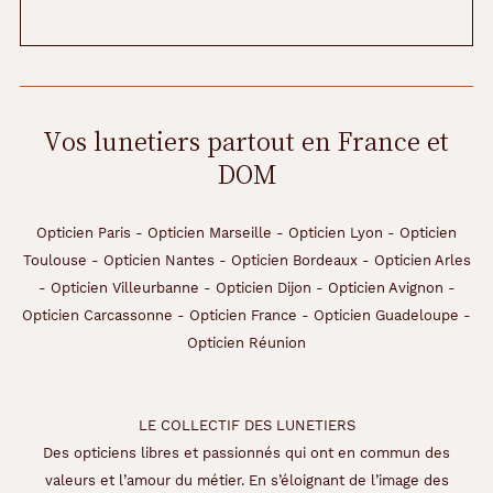
s
,
v
o
u
s
Vos lunetiers partout en France et
a
DOM
i
m
e
r
Opticien Paris
-
Opticien Marseille
-
Opticien Lyon
-
Opticien
e
Toulouse
-
Opticien Nantes
-
Opticien Bordeaux
-
Opticien Arles
z
-
Opticien Villeurbanne
-
Opticien Dijon
-
Opticien Avignon
-
l
Opticien Carcassonne
-
Opticien France
-
Opticien Guadeloupe
-
e
s
Opticien Réunion
p
o
r
LE COLLECTIF DES LUNETIERS
t
e
Des opticiens libres et passionnés qui ont en commun des
r
valeurs et l’amour du métier. En s’éloignant de l’image des