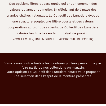
Des opticiens libres et passionnés qui ont en commun des
la
monture
valeurs et l’amour du métier. En s’éloignant de l’image des
grandes chaînes nationales, Le Collectif des Lunetiers évoque
Pantos
une structure souple, une filière courte et des valeurs
Couleur
coopératives au profit des clients. Le Collectif des Lunetiers
de
valorise les lunettes en tant qu’objet de passion.
la
LE «COLLECTIF», UNE NOUVELLE APPROCHE DE L’OPTIQUE
monture
300
Brun
Clair
Visuels non contractuels - les montures portées peuvent ne pas
Polarisant
faire partie de nos collections en magasin.
Votre opticien Le Collectif des Lunetiers pourra vous proposer
Non
une sélection dans l'esprit de la monture présentée.
Type
de
montage
Cerclé