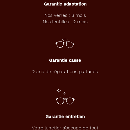
t
Garantie adaptation
e
s
Nos verres : 6 mois
a
Nos lentilles : 2 mois
n
t
i
l
u
m
i
Garantie casse
è
r
2 ans de réparations gratuites
e
b
l
e
u
e
E
Garantie entretien
P
r
Votre lunetier s’occupe de tout
o