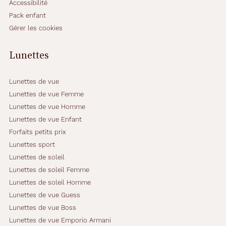
Accessibilité
n
Pack enfant
t
Gérer les cookies
o
s
e
Lunettes
t
u
n
Lunettes de vue
e
Lunettes de vue Femme
s
Lunettes de vue Homme
u
Lunettes de vue Enfant
b
l
Forfaits petits prix
i
Lunettes sport
m
Lunettes de soleil
e
Lunettes de soleil Femme
c
o
Lunettes de soleil Homme
u
Lunettes de vue Guess
l
Lunettes de vue Boss
e
Lunettes de vue Emporio Armani
u