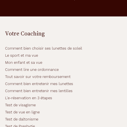
t
e
c
t
p
Votre Coaching
o
u
r
Comment bien choisir ses lunettes de soleil
e
n
Le sport et ma vue
f
Mon enfant et sa vue
a
Comment lire une ordonnance
n
Tout savoir sur votre remboursement
t
a
Comment bien entretenir mes lunettes
t
Comment bien entretenir mes lentilles
o
L'e-réservation en 3 étapes
u
Test de visagisme
t
p
Test de vue en ligne
o
Test de daltonisme
u
Test de Presbytie