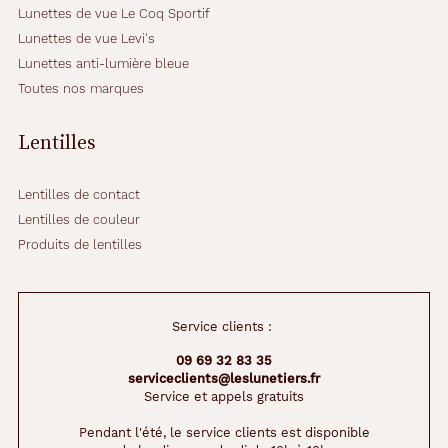
r
Lunettes de vue Le Coq Sportif
b
Lunettes de vue Levi's
r
Lunettes anti-lumière bleue
u
Toutes nos marques
n
c
r
Lentilles
i
s
t
Lentilles de contact
a
Lentilles de couleur
l
Produits de lentilles
c
l
a
i
Service clients :
r
.
09 69 32 83 35
serviceclients@leslunetiers.fr
Service et appels gratuits
Dimensions
de
Pendant l'été, le service clients est disponible