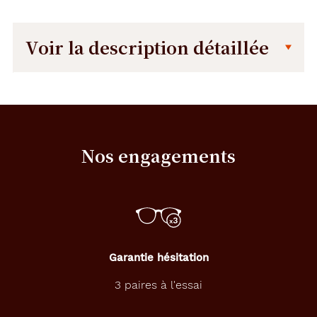
Voir la description détaillée
Description
Description
détaillée
E
l
é
Nos engagements
g
a
n
t
e
e
t
l
Garantie hésitation
u
m
3 paires à l'essai
i
n