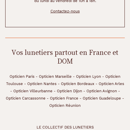
du lundi au vendredi de 10h à 18h.
la
Contactez-nous
monture
1.5 mm
130 mm
Vos lunetiers partout en France et
DOM
47 mm
17 mm
Opticien Paris
-
Opticien Marseille
-
Opticien Lyon
-
Opticien
Détails
Toulouse
-
Opticien Nantes
-
Opticien Bordeaux
-
Opticien Arles
techniques
-
Opticien Villeurbanne
-
Opticien Dijon
-
Opticien Avignon
-
Opticien Carcassonne
-
Opticien France
-
Opticien Guadeloupe
-
Genre
Opticien Réunion
Enfant
Forme
LE COLLECTIF DES LUNETIERS
de