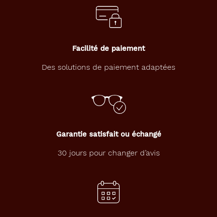
e
u
s
e
,
Facilité de paiement
c
e
Des solutions de paiement adaptées
t
t
e
p
a
i
r
Garantie satisfait ou échangé
e
d
30 jours pour changer d’avis
e
l
u
n
e
t