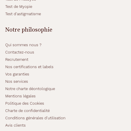
r
Test de Myopie
p
l
Test d'astigmatisme
a
i
Notre philosophie
r
e
:
Qui sommes nous ?
u
Contactez-nous
n
Recrutement
e
j
Nos certifications et labels
o
Vos garanties
l
Nos services
i
Notre charte déontologique
e
f
Mentions légales
o
Politique des Cookies
r
Charte de confidentialité
m
Conditions générales d'utilisation
e
p
Avis clients
a