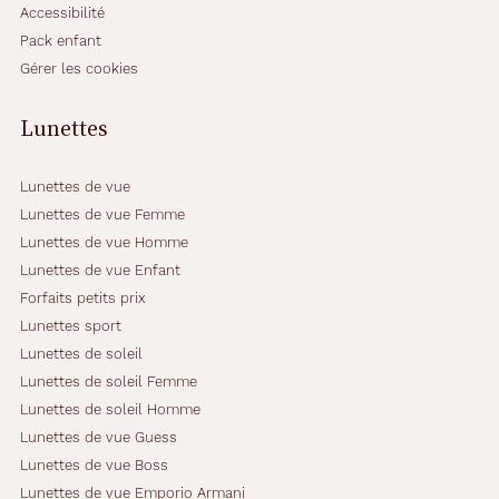
t
Accessibilité
?
Pack enfant
C
Gérer les cookies
e
t
t
Lunettes
e
m
o
Lunettes de vue
n
Lunettes de vue Femme
t
Lunettes de vue Homme
u
Lunettes de vue Enfant
r
e
Forfaits petits prix
c
Lunettes sport
o
Lunettes de soleil
m
Lunettes de soleil Femme
b
l
Lunettes de soleil Homme
e
Lunettes de vue Guess
r
Lunettes de vue Boss
a
Lunettes de vue Emporio Armani
v