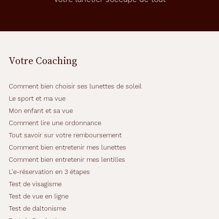
t
t
e
s
q
u
Votre Coaching
i
a
t
Comment bien choisir ses lunettes de soleil
t
i
Le sport et ma vue
r
Mon enfant et sa vue
e
Comment lire une ordonnance
l
Tout savoir sur votre remboursement
'
o
Comment bien entretenir mes lunettes
e
Comment bien entretenir mes lentilles
i
L'e-réservation en 3 étapes
l
Test de visagisme
e
t
Test de vue en ligne
q
Test de daltonisme
u