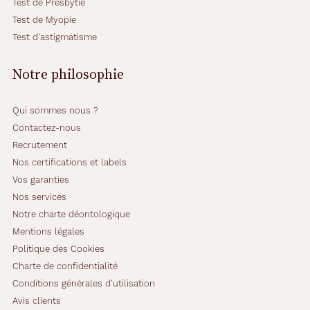
Test de Presbytie
i
Test de Myopie
n
e
Test d'astigmatisme
l
a
Notre philosophie
i
s
s
Qui sommes nous ?
e
Contactez-nous
p
Recrutement
a
s
Nos certifications et labels
i
Vos garanties
n
Nos services
d
Notre charte déontologique
i
f
Mentions légales
f
Politique des Cookies
é
Charte de confidentialité
r
Conditions générales d'utilisation
e
n
Avis clients