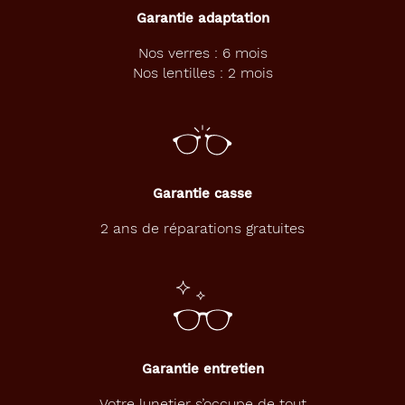
.
Garantie adaptation
E
n
Nos verres : 6 mois
v
Nos lentilles : 2 mois
i
e
d
'
u
n
e
Garantie casse
p
a
2 ans de réparations gratuites
i
r
e
d
e
l
u
Garantie entretien
n
e
Votre lunetier s’occupe de tout