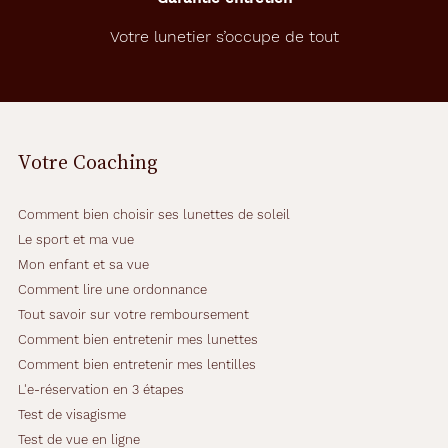
Fournisseur
Votre lunetier s’occupe de tout
Codir
Marque
L'Atelier
du
Votre Coaching
Faubourg
Comment bien choisir ses lunettes de soleil
Le sport et ma vue
Mon enfant et sa vue
Comment lire une ordonnance
Tout savoir sur votre remboursement
Comment bien entretenir mes lunettes
Comment bien entretenir mes lentilles
L'e-réservation en 3 étapes
Test de visagisme
Test de vue en ligne