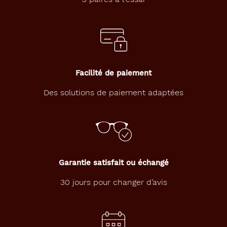
Détails
techniques
Genre
Facilité de paiement
Homme
Des solutions de paiement adaptées
Forme
de
la
monture
Carré
Couleur
Garantie satisfait ou échangé
de
la
30 jours pour changer d’avis
monture
104
Gris