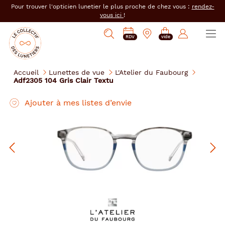
er au
Pour trouver l'opticien lunetier le plus proche de chez vous :
rendez-
tenu
vous ici
!
cipal
Ouvrir
Mon
Mon
Opticien
PRENDRE
Mes
Afficher
le
RDV
vide
magasin
compte
le
RDV
e-
la
menu
collectif
:
réservations
recherche
des
se
Accueil
Lunettes de vue
L'Atelier du Faubourg
lunetiers
Adf2305 104 Gris Clair Textu
connecter
L'Atelier
Ajouter à mes listes d’envie
du
Faubourg
Précédent
Sui