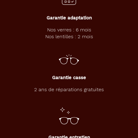
Clair
Textu
Polarisant
Garantie adaptation
Nos verres : 6 mois
Non
Nos lentilles : 2 mois
Type
de
verres
compatibles
Progressifs
Unifocaux
Garantie casse
Type
2 ans de réparations gratuites
de
montage
Cerclé
Matière
Plastique
Garantie entretien