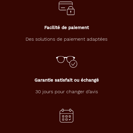
o
n
d
e
e
Facilité de paiement
n
m
Des solutions de paiement adaptées
é
t
a
l
r
o
s
Garantie satisfait ou échangé
e
c
30 jours pour changer d’avis
l
a
i
r
d
e
c