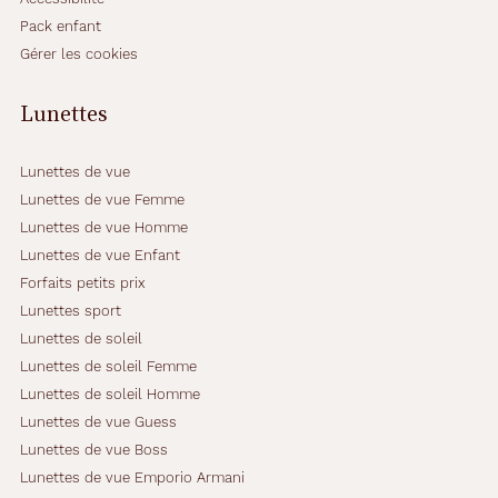
s
Pack enfant
i
Gérer les cookies
t
e
z
Lunettes
p
l
u
Lunettes de vue
s
Lunettes de vue Femme
!
Lunettes de vue Homme
Lunettes de vue Enfant
Dimensions
Forfaits petits prix
de
Lunettes sport
la
Lunettes de soleil
monture
Lunettes de soleil Femme
Lunettes de soleil Homme
Lunettes de vue Guess
Lunettes de vue Boss
9.1 mm
0 mm
Lunettes de vue Emporio Armani