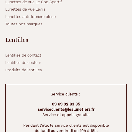
Lunettes de vue Le Coq Sportif
Lunettes de vue Levi's
Lunettes anti-lumière bleue
52 mm
16 mm
Toutes nos marques
Détails
Lentilles
techniques
Lentilles de contact
Genre
Lentilles de couleur
Femme
Produits de lentilles
Couleur
de
la
Service clients :
monture
09 69 32 83 35
824
serviceclients@leslunetiers.fr
Rose
Service et appels gratuits
Fuchsia
Pendant l'été, le service clients est disponible
Polarisant
du lundi au vendredi de 10h à 18h.