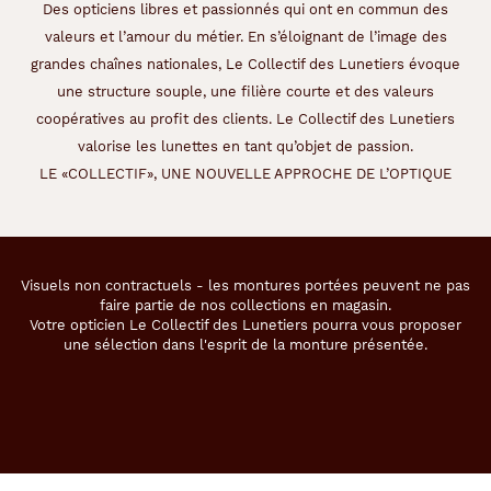
Des opticiens libres et passionnés qui ont en commun des
Marque
valeurs et l’amour du métier. En s’éloignant de l’image des
La
grandes chaînes nationales, Le Collectif des Lunetiers évoque
Paresseuse
une structure souple, une filière courte et des valeurs
coopératives au profit des clients. Le Collectif des Lunetiers
valorise les lunettes en tant qu’objet de passion.
LE «COLLECTIF», UNE NOUVELLE APPROCHE DE L’OPTIQUE
Visuels non contractuels - les montures portées peuvent ne pas
faire partie de nos collections en magasin.
Votre opticien Le Collectif des Lunetiers pourra vous proposer
une sélection dans l'esprit de la monture présentée.