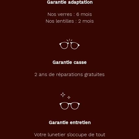
Garantie adaptation
e
s
Nos verres : 6 mois
l
Nos lentilles : 2 mois
u
n
e
t
t
e
s
Garantie casse
L
a
2 ans de réparations gratuites
P
a
r
e
s
s
e
Garantie entretien
u
s
Votre lunetier s’occupe de tout
e