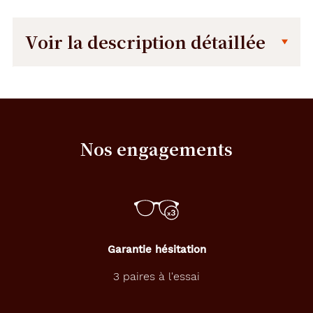
Voir la description détaillée
Description
Description
détaillée
L
a
j
Nos engagements
o
l
i
e
m
o
n
t
Garantie hésitation
u
r
3 paires à l'essai
e
r