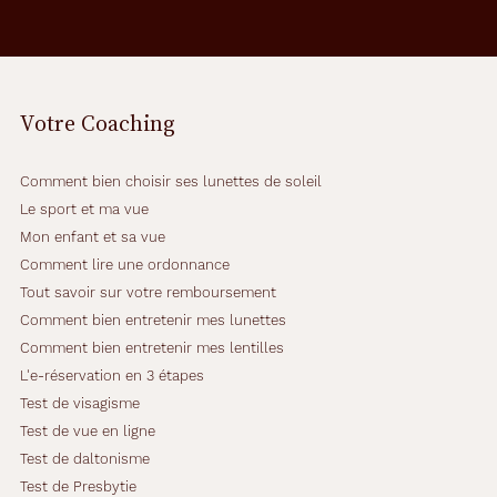
a
p
p
o
r
Votre Coaching
t
e
r
Comment bien choisir ses lunettes de soleil
a
d
Le sport et ma vue
o
Mon enfant et sa vue
u
Comment lire une ordonnance
c
Tout savoir sur votre remboursement
e
u
Comment bien entretenir mes lunettes
r
Comment bien entretenir mes lentilles
e
L'e-réservation en 3 étapes
t
Test de visagisme
l
é
Test de vue en ligne
g
Test de daltonisme
è
Test de Presbytie