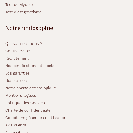
r
Test de Myopie
e
t
Test d'astigmatisme
é
à
Notre philosophie
v
o
t
Qui sommes nous ?
r
Contactez-nous
e
Recrutement
r
e
Nos certifications et labels
g
Vos garanties
a
Nos services
r
Notre charte déontologique
d
.
Mentions légales
.
Politique des Cookies
.
Charte de confidentialité
N
Conditions générales d'utilisation
'
h
Avis clients
é
Accessibilité