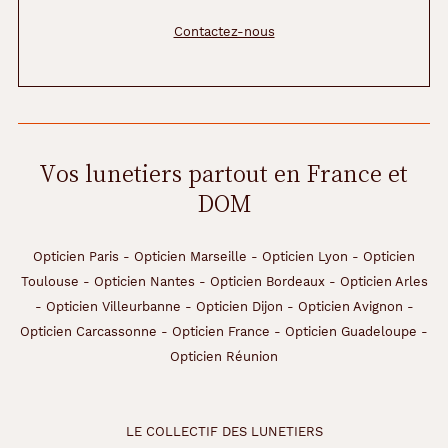
Non
Contactez-nous
Type
de
verres
compatibles
Progressifs
Vos lunetiers partout en France et
Unifocaux
DOM
Type
de
montage
Opticien Paris
-
Opticien Marseille
-
Opticien Lyon
-
Opticien
Toulouse
-
Opticien Nantes
-
Opticien Bordeaux
-
Opticien Arles
Cerclé
-
Opticien Villeurbanne
-
Opticien Dijon
-
Opticien Avignon
-
Matière
Opticien Carcassonne
-
Opticien France
-
Opticien Guadeloupe
-
Opticien Réunion
Plastique
Fournisseur
Codir
LE COLLECTIF DES LUNETIERS