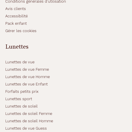
Conditions générales d'utilisation
a
u
Avis clients
x
Accessibilité
f
Pack enfant
i
Gérer les cookies
n
i
t
Lunettes
i
o
n
Lunettes de vue
s
Lunettes de vue Femme
s
Lunettes de vue Homme
a
Lunettes de vue Enfant
n
s
Forfaits petits prix
é
Lunettes sport
g
Lunettes de soleil
a
Lunettes de soleil Femme
l
e
Lunettes de soleil Homme
s
Lunettes de vue Guess