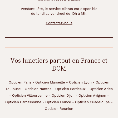
o
n
Pendant l'été, le service clients est disponible
du lundi au vendredi de 10h à 18h.
c
é
Contactez-nous
,
l
'
o
r
i
g
Vos lunetiers partout en France et
i
DOM
n
a
l
i
Opticien Paris
-
Opticien Marseille
-
Opticien Lyon
-
Opticien
t
Toulouse
-
Opticien Nantes
-
Opticien Bordeaux
-
Opticien Arles
é
-
Opticien Villeurbanne
-
Opticien Dijon
-
Opticien Avignon
-
d
Opticien Carcassonne
-
Opticien France
-
Opticien Guadeloupe
-
u
b
Opticien Réunion
l