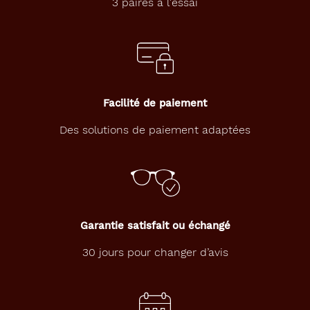
u
3 paires à l'essai
n
e
t
t
e
d
e
Facilité de paiement
v
u
Des solutions de paiement adaptées
e
s
i
g
n
é
e
Garantie satisfait ou échangé
l
e
30 jours pour changer d’avis
C
o
q
s