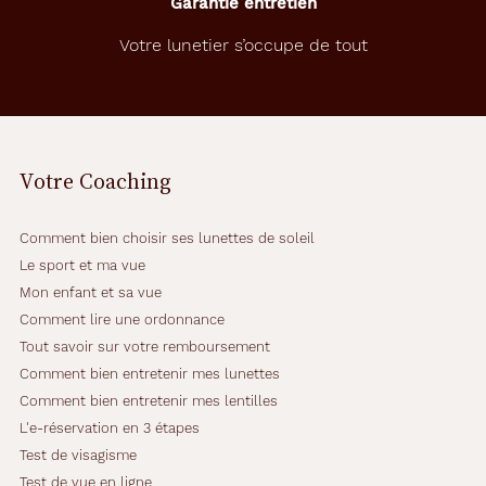
Garantie entretien
o
t
Votre lunetier s’occupe de tout
r
e
q
u
o
t
Votre Coaching
i
d
i
Comment bien choisir ses lunettes de soleil
e
n
Le sport et ma vue
.
Mon enfant et sa vue
U
Comment lire une ordonnance
n
Tout savoir sur votre remboursement
e
m
Comment bien entretenir mes lunettes
o
Comment bien entretenir mes lentilles
n
L'e-réservation en 3 étapes
t
Test de visagisme
u
r
Test de vue en ligne