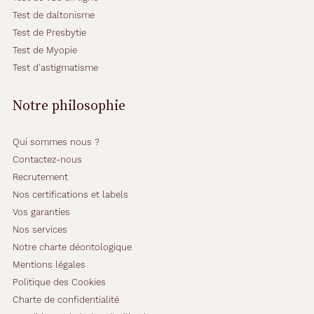
e
Test de daltonisme
r
Test de Presbytie
e
Test de Myopie
c
t
Test d'astigmatisme
a
n
Notre philosophie
g
u
l
Qui sommes nous ?
a
Contactez-nous
i
Recrutement
r
e
Nos certifications et labels
e
Vos garanties
n
Nos services
a
Notre charte déontologique
c
i
Mentions légales
e
Politique des Cookies
r
Charte de confidentialité
,