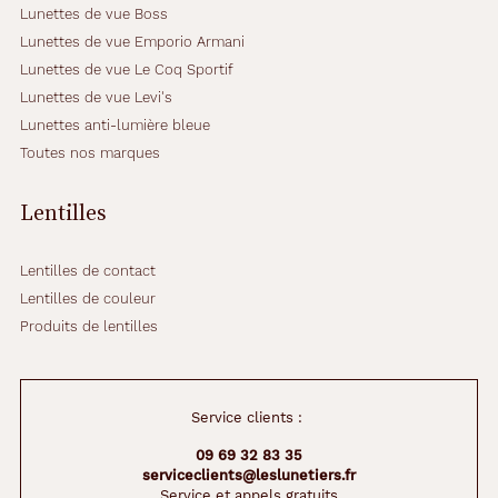
m
Lunettes de vue Boss
i
Lunettes de vue Emporio Armani
x
a
Lunettes de vue Le Coq Sportif
n
Lunettes de vue Levi's
t
Lunettes anti-lumière bleue
l
Toutes nos marques
'
é
l
Lentilles
é
g
a
Lentilles de contact
n
Lentilles de couleur
c
Produits de lentilles
e
d
u
g
Service clients :
r
i
09 69 32 83 35
s
serviceclients@leslunetiers.fr
f
Service et appels gratuits