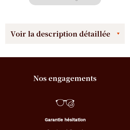
Voir la description détaillée
Description
Description
détaillée
U
n
e
Nos engagements
a
g
r
é
a
b
l
e
Garantie hésitation
l