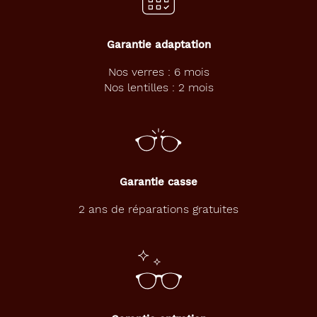
p
o
r
Garantie adaptation
t
i
Nos verres : 6 mois
f
Nos lentilles : 2 mois
p
o
u
r
a
c
c
Garantie casse
o
m
2 ans de réparations gratuites
p
a
g
n
e
r
v