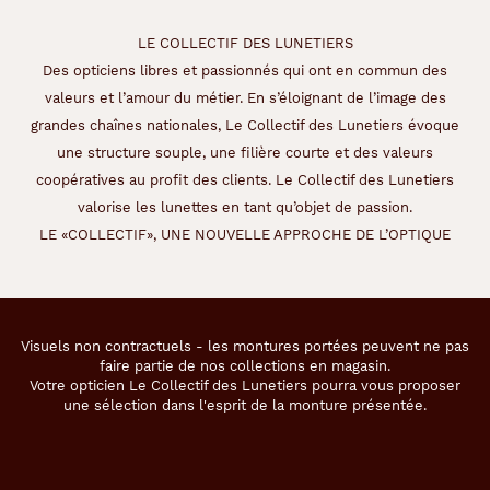
e
u
LE COLLECTIF DES LUNETIERS
é
l
Des opticiens libres et passionnés qui ont en commun des
e
valeurs et l’amour du métier. En s’éloignant de l’image des
c
grandes chaînes nationales, Le Collectif des Lunetiers évoque
t
une structure souple, une filière courte et des valeurs
r
i
coopératives au profit des clients. Le Collectif des Lunetiers
q
valorise les lunettes en tant qu’objet de passion.
u
LE «COLLECTIF», UNE NOUVELLE APPROCHE DE L’OPTIQUE
e
e
t
l
a
Visuels non contractuels - les montures portées peuvent ne pas
c
faire partie de nos collections en magasin.
h
Votre opticien Le Collectif des Lunetiers pourra vous proposer
a
une sélection dans l'esprit de la monture présentée.
l
e
u
r