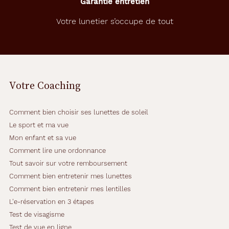
Garantie entretien
Fournisseur
Votre lunetier s’occupe de tout
Codir
Marque
Le
Coq
Votre Coaching
Sportif
Comment bien choisir ses lunettes de soleil
Le sport et ma vue
Mon enfant et sa vue
Comment lire une ordonnance
Tout savoir sur votre remboursement
Comment bien entretenir mes lunettes
Comment bien entretenir mes lentilles
L'e-réservation en 3 étapes
Test de visagisme
Test de vue en ligne