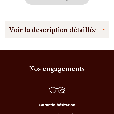
Voir la description détaillée
Description
Dimensions
détaillée
de
la
monture
Nos engagements
140 mm
41 mm
Garantie hésitation
52 mm
18 mm