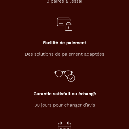
3 paires à l'essai
Détails
techniques
Genre
Facilité de paiement
Homme
Des solutions de paiement adaptées
Forme
de
la
monture
Rectangle
Couleur
Garantie satisfait ou échangé
de
la
30 jours pour changer d’avis
monture
114
Gris