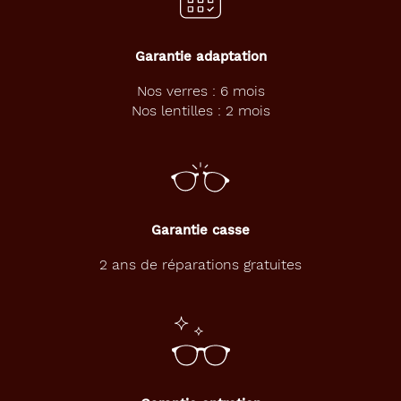
Fonce
Textu
Polarisant
Garantie adaptation
Nos verres : 6 mois
Non
Nos lentilles : 2 mois
Type
de
verres
compatibles
Progressifs
Unifocaux
Garantie casse
Type
2 ans de réparations gratuites
de
montage
Cerclé
Matière
Plastique