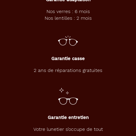
Non
Nos verres : 6 mois
Type
Nos lentilles : 2 mois
de
montage
Cerclé
Matière
Garantie casse
Métal
Fournisseur
2 ans de réparations gratuites
Safilo
France
Sarl
Marque
Levi's
Garantie entretien
Votre lunetier s’occupe de tout