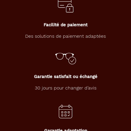
techniques
Genre
Facilité de paiement
Homme
Des solutions de paiement adaptées
Forme
de
la
monture
Rectangle
Couleur
Garantie satisfait ou échangé
de
la
30 jours pour changer d’avis
monture
003
Noir
Mat
Polarisant
Garantie adaptation