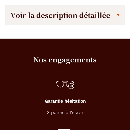
Voir la description détaillée
Description
Dimensions
détaillée
de
la
monture
Nos engagements
145 mm
36 mm
Garantie hésitation
56 mm
18 mm
3 paires à l'essai
Détails