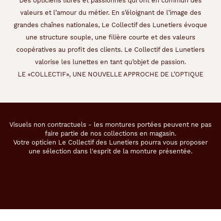
Des opticiens libres et passionnés qui ont en commun des
valeurs et l’amour du métier. En s’éloignant de l’image des
grandes chaînes nationales, Le Collectif des Lunetiers évoque
une structure souple, une filière courte et des valeurs
coopératives au profit des clients. Le Collectif des Lunetiers
valorise les lunettes en tant qu’objet de passion.
LE «COLLECTIF», UNE NOUVELLE APPROCHE DE L’OPTIQUE
Visuels non contractuels - les montures portées peuvent ne pas
faire partie de nos collections en magasin.
Votre opticien Le Collectif des Lunetiers pourra vous proposer
une sélection dans l'esprit de la monture présentée.