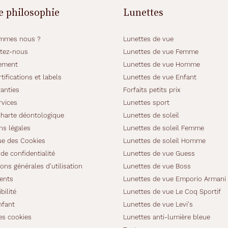
e philosophie
Lunettes
mmes nous ?
Lunettes de vue
tez-nous
Lunettes de vue Femme
ement
Lunettes de vue Homme
tifications et labels
Lunettes de vue Enfant
anties
Forfaits petits prix
rvices
Lunettes sport
charte déontologique
Lunettes de soleil
ns légales
Lunettes de soleil Femme
ue des Cookies
Lunettes de soleil Homme
de confidentialité
Lunettes de vue Guess
ons générales d'utilisation
Lunettes de vue Boss
ients
Lunettes de vue Emporio Armani
bilité
Lunettes de vue Le Coq Sportif
nfant
Lunettes de vue Levi's
es cookies
Lunettes anti-lumière bleue