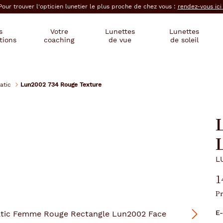
Pour trouver l'opticien lunetier le plus proche de chez vous :
rendez-vous ic
s
Votre
Lunettes
Lunettes
tions
coaching
de vue
de soleil
atic
Lun2002 734 Rouge Texture
L
1
Pr
E-
Suivant