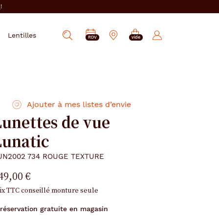
i
!
PRENDRE
Mes
Lentilles
Afficher
RDV
vide
RDV
e-
la
réservations
recherche
Ajouter à mes listes d’envie
Lunettes de vue
Lunatic
UN2002 734 ROUGE TEXTURE
49,00 €
ix TTC conseillé monture seule
réservation gratuite en magasin