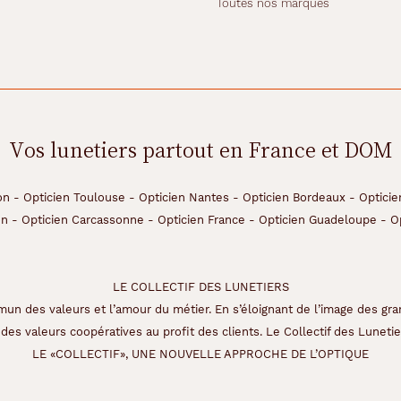
Toutes nos marques
Vos lunetiers partout en France et DOM
on
-
Opticien Toulouse
-
Opticien Nantes
-
Opticien Bordeaux
-
Opticie
on
-
Opticien Carcassonne
-
Opticien France
-
Opticien Guadeloupe
-
O
LE COLLECTIF DES LUNETIERS
un des valeurs et l’amour du métier. En s’éloignant de l’image des gra
des valeurs coopératives au profit des clients. Le Collectif des Lunetier
LE «COLLECTIF», UNE NOUVELLE APPROCHE DE L’OPTIQUE