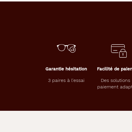
C
h
o
i
s
i
s
s
e
z
c
Garantie hésitation
Facilité de pai
e
t
3 paires à l'essai
Des solutions
t
paiement adap
e
p
a
i
r
e
d
e