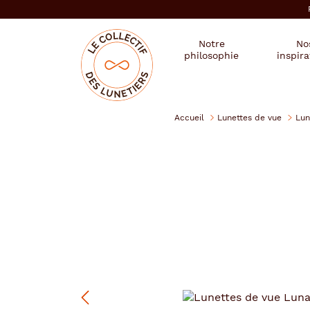
er au
tenu
cipal
Mon
Mon
Opticien
Notre
No
magasin
compte
le
philosophie
inspira
:
collectif
des
se
lunetiers
connecter
Accueil
Lunettes de vue
Lun
Lunatic
Précédent