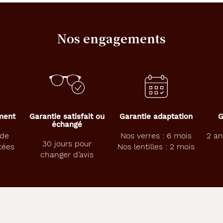
Nos engagements
ement
Garantie satisfait ou
Garantie adaptation
G
échangé
 de
Nos verres : 6 mois
2 an
30 jours pour
tées
Nos lentilles : 2 mois
changer d’avis