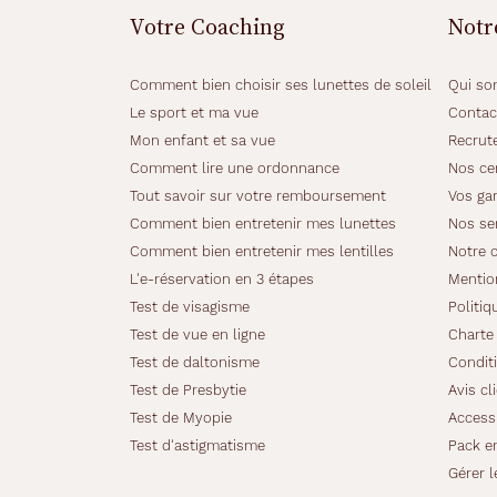
l
Votre Coaching
Notr
u
n
e
Comment bien choisir ses lunettes de soleil
Qui so
t
Le sport et ma vue
Contac
t
Mon enfant et sa vue
Recrut
e
s
Comment lire une ordonnance
Nos cer
L
Tout savoir sur votre remboursement
Vos gar
u
Comment bien entretenir mes lunettes
Nos se
n
Comment bien entretenir mes lentilles
Notre 
a
t
L'e-réservation en 3 étapes
Mentio
i
Test de visagisme
Politiq
c
Test de vue en ligne
Charte 
d
Test de daltonisme
Conditi
e
f
Test de Presbytie
Avis cl
o
Test de Myopie
Accessi
r
Test d'astigmatisme
Pack e
m
Gérer l
e