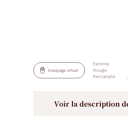
Essayage virtuel
Voir la description d
Description
Description
détaillée