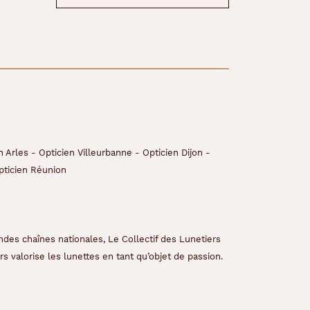
n Arles
-
Opticien Villeurbanne
-
Opticien Dijon
-
pticien Réunion
ndes chaînes nationales, Le Collectif des Lunetiers
s valorise les lunettes en tant qu’objet de passion.