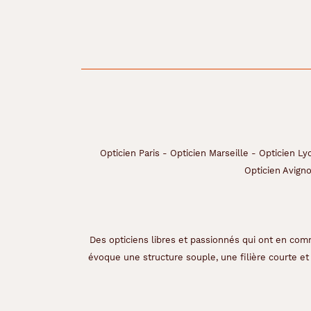
r
e
c
t
a
n
g
u
l
a
i
r
Opticien Paris
-
Opticien Marseille
-
Opticien Ly
e
Opticien Avign
.
E
l
l
e
Des opticiens libres et passionnés qui ont en comm
i
évoque une structure souple, une filière courte et 
r
a
a
u