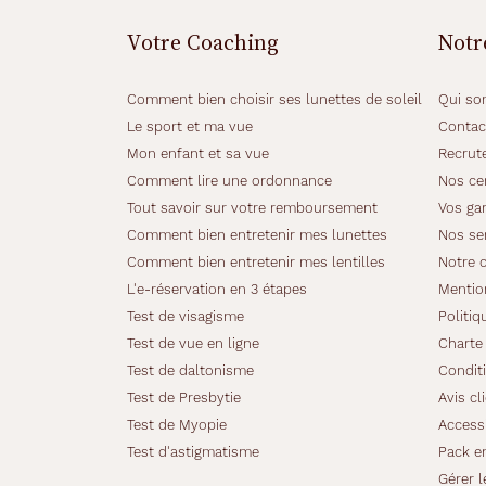
m
o
Votre Coaching
Notr
n
t
u
Comment bien choisir ses lunettes de soleil
Qui so
r
Le sport et ma vue
Contac
e
Mon enfant et sa vue
Recrut
p
a
Comment lire une ordonnance
Nos cer
p
Tout savoir sur votre remboursement
Vos gar
i
Comment bien entretenir mes lunettes
Nos se
l
Comment bien entretenir mes lentilles
Notre 
l
o
L'e-réservation en 3 étapes
Mentio
n
Test de visagisme
Politiq
a
Test de vue en ligne
Charte 
n
Test de daltonisme
Conditi
t
e
Test de Presbytie
Avis cl
e
Test de Myopie
Accessi
t
Test d'astigmatisme
Pack e
c
Gérer l
o