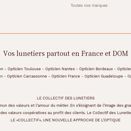
Toutes nos marques
Vos lunetiers partout en France et DOM
on
-
Opticien Toulouse
-
Opticien Nantes
-
Opticien Bordeaux
-
Opticie
on
-
Opticien Carcassonne
-
Opticien France
-
Opticien Guadeloupe
-
O
LE COLLECTIF DES LUNETIERS
un des valeurs et l’amour du métier. En s’éloignant de l’image des gra
des valeurs coopératives au profit des clients. Le Collectif des Lunetier
LE «COLLECTIF», UNE NOUVELLE APPROCHE DE L’OPTIQUE