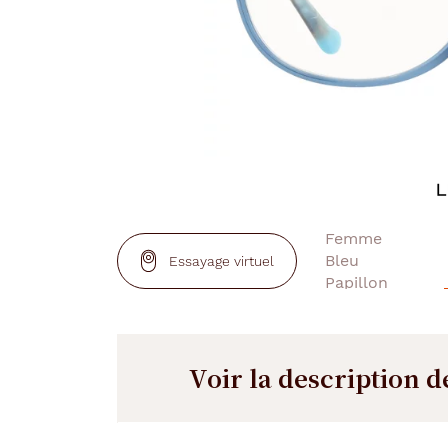
Essayage virtuel
Voir la description d
Description
Description
détaillée