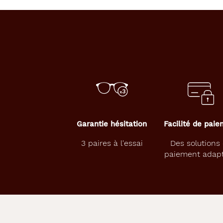
L
U
N
A
T
I
C
v
o
u
s
Garantie hésitation
Facilité de pai
p
r
3 paires à l'essai
Des solutions
o
paiement adap
p
o
s
e
u
n
e