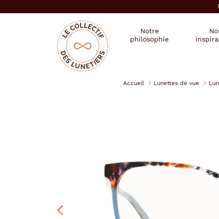
er au
tenu
cipal
Mon
Mon
Opticien
Notre
No
magasin
compte
le
philosophie
inspira
:
collectif
des
se
lunetiers
connecter
Accueil
Lunettes de vue
Lun
Lunatic
Précédent