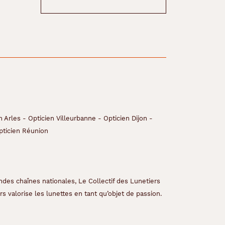
n Arles
-
Opticien Villeurbanne
-
Opticien Dijon
-
pticien Réunion
ndes chaînes nationales, Le Collectif des Lunetiers
s valorise les lunettes en tant qu’objet de passion.