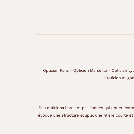
l
o
r
é
e
,
d
e
q
u
o
i
Opticien Paris
-
Opticien Marseille
-
Opticien Ly
i
Opticien Avign
l
l
u
m
i
Des opticiens libres et passionnés qui ont en comm
n
évoque une structure souple, une filière courte et 
e
z
v