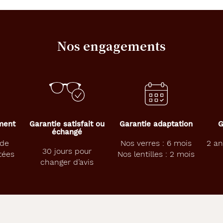
Nos engagements
ement
Garantie satisfait ou
Garantie adaptation
G
échangé
 de
Nos verres : 6 mois
2 an
30 jours pour
tées
Nos lentilles : 2 mois
changer d’avis