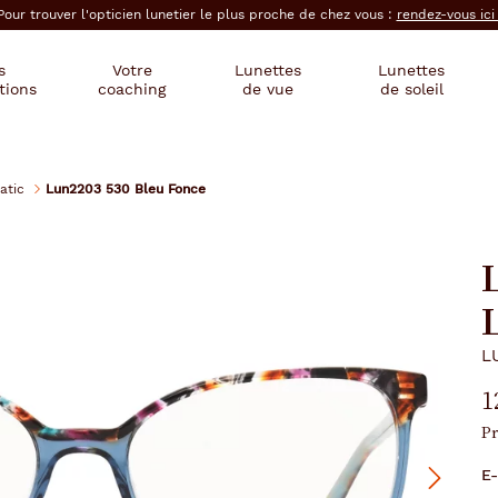
Pour trouver l'opticien lunetier le plus proche de chez vous :
rendez-vous ic
s
Votre
Lunettes
Lunettes
tions
coaching
de vue
de soleil
atic
Lun2203 530 Bleu Fonce
L
1
Pr
E-
Suivant