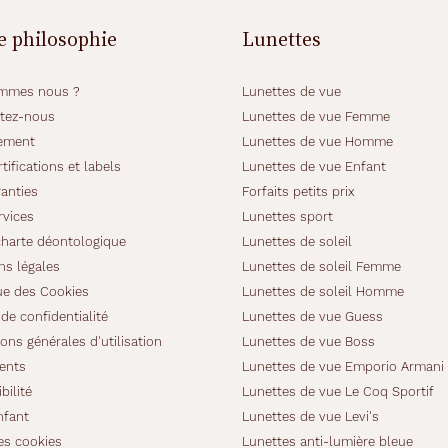
e philosophie
Lunettes
mmes nous ?
Lunettes de vue
tez-nous
Lunettes de vue Femme
ement
Lunettes de vue Homme
tifications et labels
Lunettes de vue Enfant
anties
Forfaits petits prix
rvices
Lunettes sport
charte déontologique
Lunettes de soleil
ns légales
Lunettes de soleil Femme
ue des Cookies
Lunettes de soleil Homme
de confidentialité
Lunettes de vue Guess
ons générales d'utilisation
Lunettes de vue Boss
ients
Lunettes de vue Emporio Armani
bilité
Lunettes de vue Le Coq Sportif
nfant
Lunettes de vue Levi's
es cookies
Lunettes anti-lumière bleue