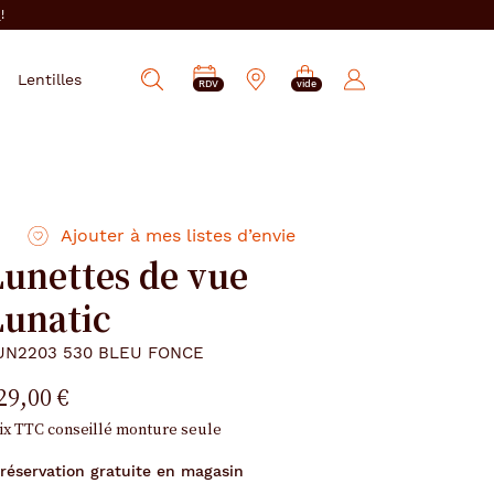
i
!
PRENDRE
Mes
Lentilles
Afficher
RDV
vide
RDV
e-
la
réservations
recherche
Ajouter à mes listes d’envie
Lunettes de vue
Lunatic
UN2203 530 BLEU FONCE
29,00 €
ix TTC conseillé monture seule
réservation gratuite en magasin