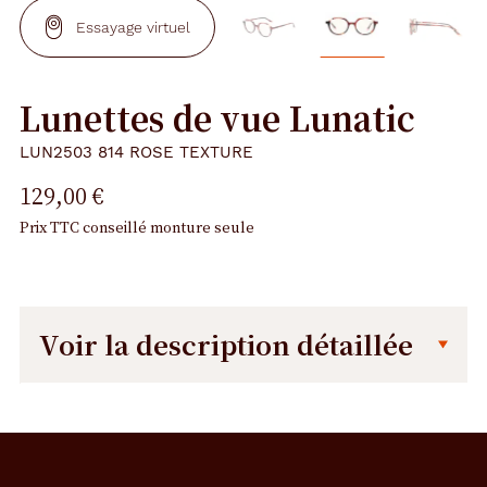
Essayage virtuel
Lunettes de vue Lunatic
LUN2503 814 ROSE TEXTURE
129,00 €
Prix TTC conseillé monture seule
Voir la description détaillée
Description
Dimensions
détaillée
de
la