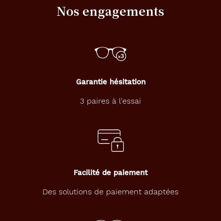
monture
Nos engagements
140 mm
2.1 mm
Garantie hésitation
48 mm
19 mm
3 paires à l'essai
Détails
techniques
Genre
Facilité de paiement
Femme
Des solutions de paiement adaptées
Forme
de
la