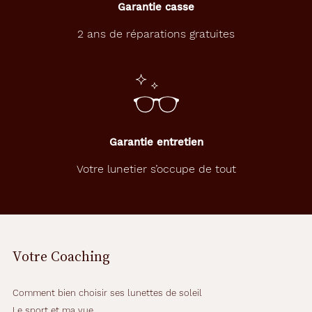
Garantie casse
Plastique
Fournisseur
2 ans de réparations gratuites
Codir
Marque
Lunatic
Garantie entretien
Votre lunetier s’occupe de tout
Votre Coaching
Comment bien choisir ses lunettes de soleil
Le sport et ma vue