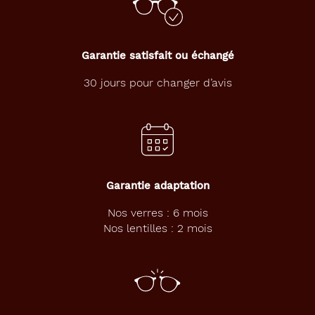
monture
Pantos
Couleur
Garantie satisfait ou échangé
de
la
30 jours pour changer d’avis
monture
814
Rose
Texture
Polarisant
Garantie adaptation
Non
Nos verres : 6 mois
Type
Nos lentilles : 2 mois
de
montage
Cerclé
Matière