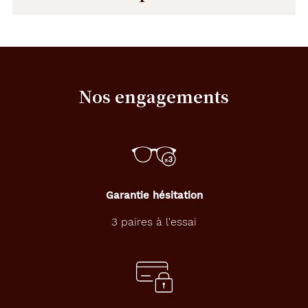
Description
Dimensions
détaillée
de
la
monture
Nos engagements
2.1 mm
135 mm
Garantie hésitation
48 mm
18 mm
3 paires à l'essai
Détails
techniques
Genre