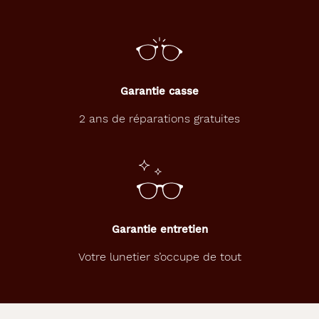
Matière
Plastique
Fournisseur
Opal
Garantie casse
Marque
2 ans de réparations gratuites
New
York
Yankees
Garantie entretien
Votre lunetier s’occupe de tout