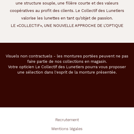
une structure souple, une filière courte et des valeurs
coopératives au profit des clients. Le Collectif des Lunetiers
valorise les lunettes en tant qu’objet de passion.
LE «COLLECTIF», UNE NOUVELLE APPROCHE DE L’OPTIQUE
Visuels non contractuels - les montures portées peuvent ne pas
faire partie de nos collections en magasin.
Votre opticien Le Collectif des Lunetiers pourra vous proposer
une sélection dans l'esprit de la monture présentée.
Recrutement
Mentions légales