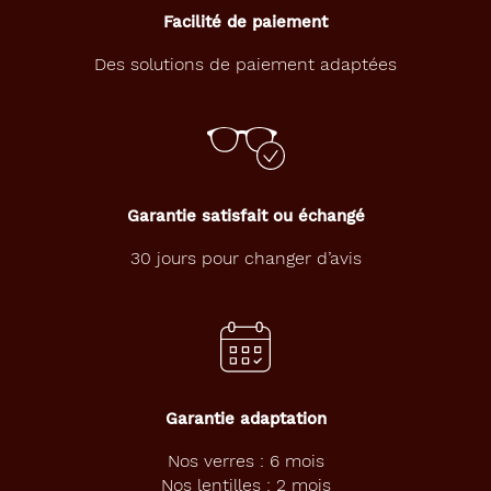
Facilité de paiement
Enfant
Des solutions de paiement adaptées
Forme
de
la
monture
Pantos
Couleur
Garantie satisfait ou échangé
de
la
30 jours pour changer d’avis
monture
900
Cristal
Type
de
montage
Garantie adaptation
Nos verres : 6 mois
Cerclé
Nos lentilles : 2 mois