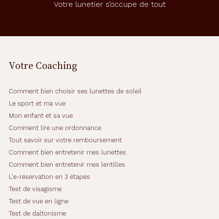
Votre lunetier s’occupe de tout
Marque
Polo
Ralph
Lauren
Votre Coaching
Comment bien choisir ses lunettes de soleil
Le sport et ma vue
Mon enfant et sa vue
Comment lire une ordonnance
Tout savoir sur votre remboursement
Comment bien entretenir mes lunettes
Comment bien entretenir mes lentilles
L'e-réservation en 3 étapes
Test de visagisme
Test de vue en ligne
Test de daltonisme