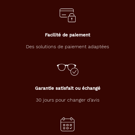
Détails
techniques
Genre
Facilité de paiement
Homme
Des solutions de paiement adaptées
Forme
de
la
monture
Rectangle
Couleur
Garantie satisfait ou échangé
de
la
30 jours pour changer d’avis
monture
9215
Noir
Brillant