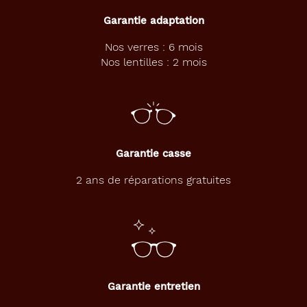
Polarisant
Garantie adaptation
Non
Nos verres : 6 mois
Type
Nos lentilles : 2 mois
de
verres
compatibles
Progressifs
Unifocaux
Garantie casse
Type
de
2 ans de réparations gratuites
montage
Cerclé
Matière
Métal
Fournisseur
Garantie entretien
Luxottica