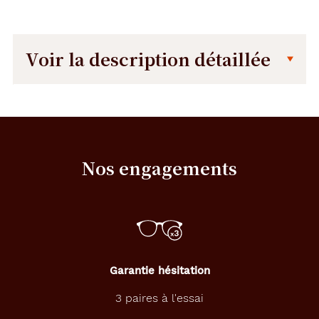
Voir la description détaillée
Description
Dimensions
détaillée
de
la
monture
Nos engagements
150 mm
36 mm
Garantie hésitation
56 mm
16 mm
3 paires à l'essai