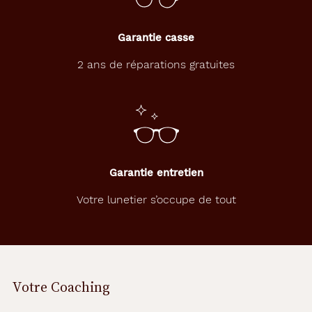
Fournisseur
Garantie casse
Opal
Marque
2 ans de réparations gratuites
Tartine
et
Chocolat
Garantie entretien
Votre lunetier s’occupe de tout
Votre Coaching