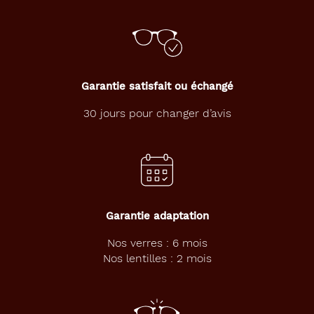
de
la
monture
Ronde
Couleur
Garantie satisfait ou échangé
de
la
30 jours pour changer d’avis
monture
3267
Bleu
Marine
Type
de
Garantie adaptation
montage
Nos verres : 6 mois
Cerclé
Nos lentilles : 2 mois
Matière
Plastique