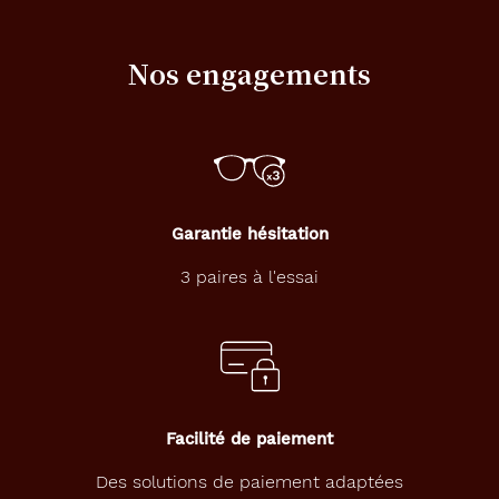
la
monture
Nos engagements
9.3 mm
125 mm
Garantie hésitation
45 mm
17 mm
3 paires à l'essai
Détails
techniques
Genre
Facilité de paiement
Enfant
Des solutions de paiement adaptées
Forme