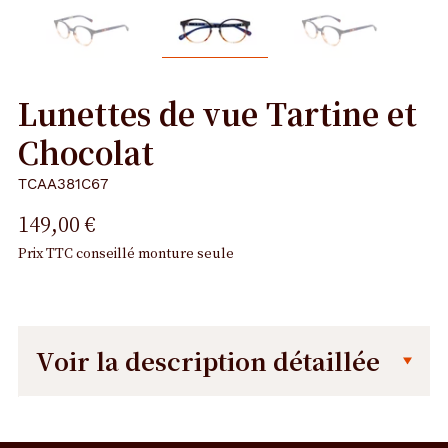
Lunettes de vue Tartine et
Chocolat
TCAA381C67
149,00 €
Prix TTC conseillé monture seule
Voir la description détaillée
Description
Dimensions
détaillée
de