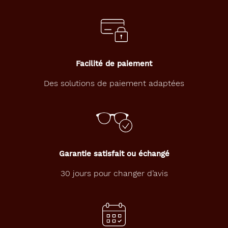
b
e
s
t
y
l
Facilité de paiement
e
t
Des solutions de paiement adaptées
e
n
d
a
n
c
e
Garantie satisfait ou échangé
a
v
30 jours pour changer d’avis
e
c
c
e
s