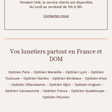
t
Pendant l'été, le service clients est disponible
du lundi au vendredi de 10h à 18h.
ô
t
Contactez-nous
c
a
r
r
é
s
.
Vos lunetiers partout en France et
DOM
Dimensions
de
Opticien Paris
-
Opticien Marseille
-
Opticien Lyon
-
Opticien
la
Toulouse
-
Opticien Nantes
-
Opticien Bordeaux
-
Opticien Arles
monture
-
Opticien Villeurbanne
-
Opticien Dijon
-
Opticien Avignon
-
Opticien Carcassonne
-
Opticien France
-
Opticien Guadeloupe
-
Opticien Réunion
7.5 mm
0 mm