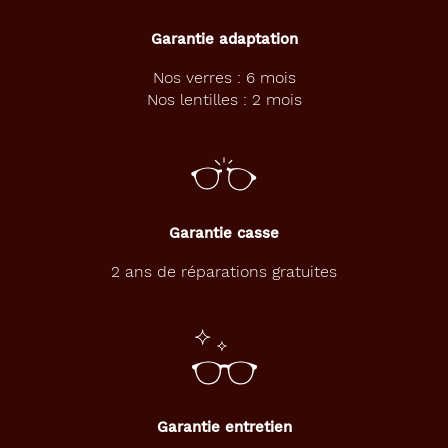
l
u
Garantie adaptation
n
e
Nos verres : 6 mois
t
Nos lentilles : 2 mois
t
e
s
d
e
v
u
Garantie casse
e
d
2 ans de réparations gratuites
e
l
a
m
a
r
q
Garantie entretien
u