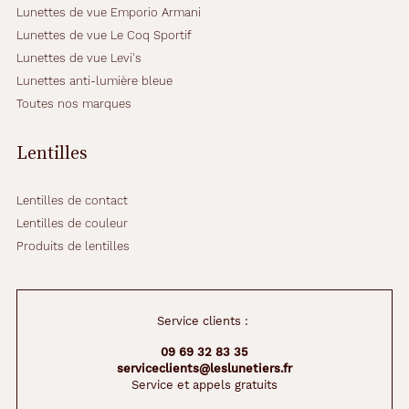
Lunettes de vue Emporio Armani
s
m
Lunettes de vue Le Coq Sportif
a
Lunettes de vue Levi's
s
Lunettes anti-lumière bleue
c
Toutes nos marques
u
l
i
Lentilles
n
s
a
Lentilles de contact
u
Lentilles de couleur
x
Produits de lentilles
t
r
a
i
Service clients :
t
s
09 69 32 83 35
p
serviceclients@leslunetiers.fr
l
Service et appels gratuits
u