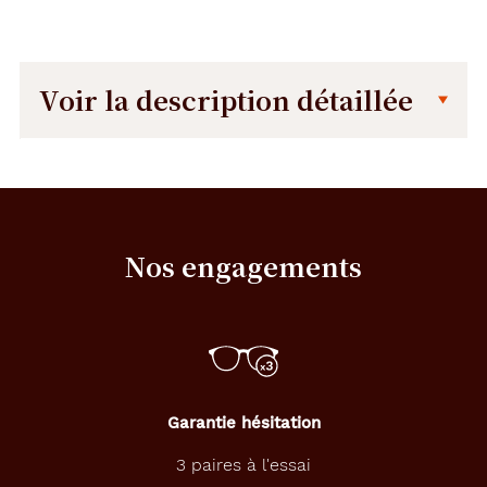
Voir la description détaillée
Description
Description
détaillée
A
d
o
Nos engagements
p
t
e
z
u
n
s
u
Garantie hésitation
p
e
3 paires à l'essai
r