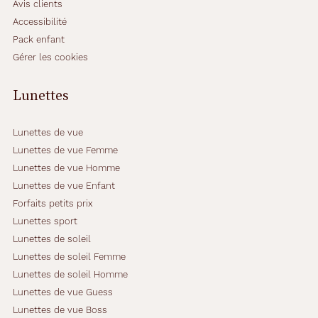
l
Avis clients
e
Accessibilité
r
Pack enfant
a
Gérer les cookies
à
m
e
Lunettes
r
v
e
Lunettes de vue
i
Lunettes de vue Femme
l
Lunettes de vue Homme
l
Lunettes de vue Enfant
e
l
Forfaits petits prix
e
Lunettes sport
s
Lunettes de soleil
v
Lunettes de soleil Femme
i
s
Lunettes de soleil Homme
a
Lunettes de vue Guess
g
Lunettes de vue Boss
e