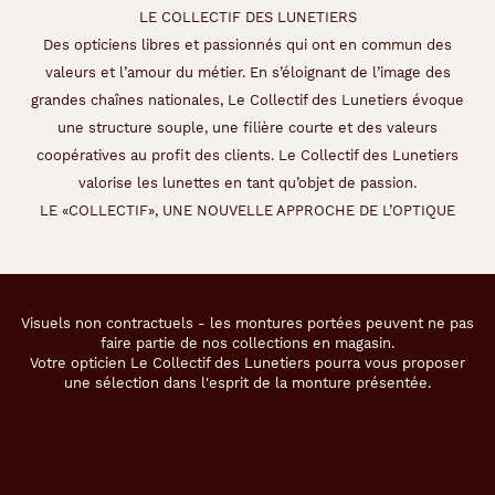
LE COLLECTIF DES LUNETIERS
Des opticiens libres et passionnés qui ont en commun des
valeurs et l’amour du métier. En s’éloignant de l’image des
54 mm
19 mm
grandes chaînes nationales, Le Collectif des Lunetiers évoque
Détails
une structure souple, une filière courte et des valeurs
coopératives au profit des clients. Le Collectif des Lunetiers
techniques
valorise les lunettes en tant qu’objet de passion.
LE «COLLECTIF», UNE NOUVELLE APPROCHE DE L’OPTIQUE
Genre
Homme
Couleur
de
Visuels non contractuels - les montures portées peuvent ne pas
la
faire partie de nos collections en magasin.
monture
Votre opticien Le Collectif des Lunetiers pourra vous proposer
une sélection dans l'esprit de la monture présentée.
110
Gris
Fonce
Polarisant