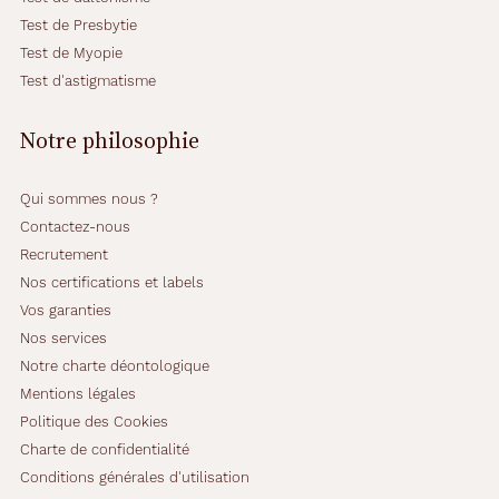
p
Test de Presbytie
a
Test de Myopie
n
t
Test d'astigmatisme
o
s
Notre philosophie
e
n
m
Qui sommes nous ?
é
Contactez-nous
t
Recrutement
a
l
Nos certifications et labels
n
Vos garanties
o
Nos services
i
Notre charte déontologique
r
h
Mentions légales
a
Politique des Cookies
b
Charte de confidentialité
i
Conditions générales d'utilisation
l