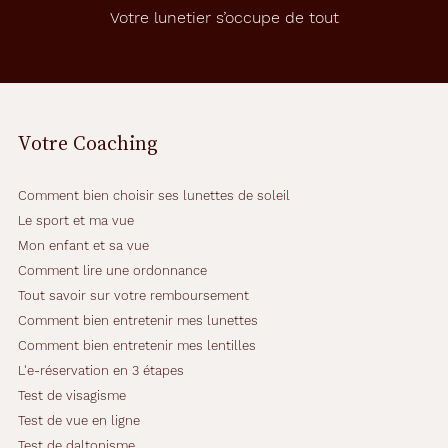
e
Votre lunetier s’occupe de tout
T
h
e
B
i
c
Votre Coaching
y
c
l
Comment bien choisir ses lunettes de soleil
e
.
Le sport et ma vue
L
Mon enfant et sa vue
e
Comment lire une ordonnance
u
Tout savoir sur votre remboursement
r
m
Comment bien entretenir mes lunettes
o
Comment bien entretenir mes lentilles
n
L'e-réservation en 3 étapes
t
Test de visagisme
u
r
Test de vue en ligne
e
Test de daltonisme