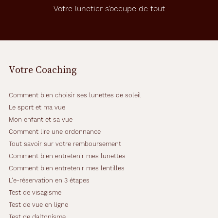
e
Votre lunetier s’occupe de tout
s
r
e
f
l
è
Votre Coaching
t
e
n
Comment bien choisir ses lunettes de soleil
t
l
Le sport et ma vue
'
Mon enfant et sa vue
e
Comment lire une ordonnance
s
Tout savoir sur votre remboursement
p
r
Comment bien entretenir mes lunettes
i
Comment bien entretenir mes lentilles
t
L'e-réservation en 3 étapes
d
Test de visagisme
e
l
Test de vue en ligne
a
Test de daltonisme