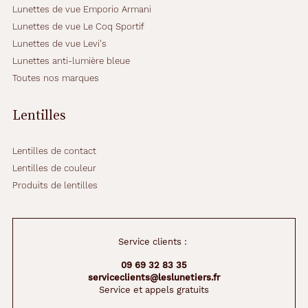
Lunettes de vue Emporio Armani
i
s
Lunettes de vue Le Coq Sportif
s
Lunettes de vue Levi's
i
Lunettes anti-lumière bleue
m
Toutes nos marques
p
l
e
Lentilles
,
v
o
Lentilles de contact
u
Lentilles de couleur
s
Produits de lentilles
a
v
e
z
Service clients :
c
e
09 69 32 83 35
q
serviceclients@leslunetiers.fr
u
Service et appels gratuits
'