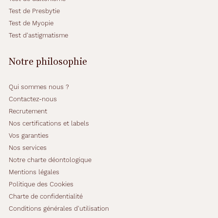
m
Test de Presbytie
a
Test de Myopie
r
q
Test d'astigmatisme
u
e
Notre philosophie
.
P
o
Qui sommes nous ?
u
Contactez-nous
r
Recrutement
c
e
Nos certifications et labels
l
Vos garanties
l
Nos services
e
Notre charte déontologique
s
q
Mentions légales
u
Politique des Cookies
i
Charte de confidentialité
r
Conditions générales d'utilisation
e