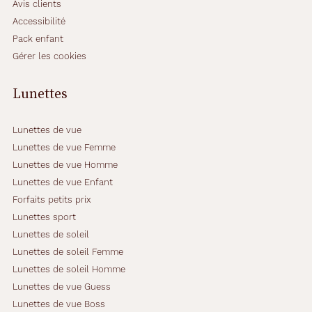
c
Avis clients
h
Accessibilité
e
Pack enfant
r
Gérer les cookies
c
h
e
Lunettes
n
t
u
Lunettes de vue
n
Lunettes de vue Femme
e
Lunettes de vue Homme
p
Lunettes de vue Enfant
a
i
Forfaits petits prix
r
Lunettes sport
e
Lunettes de soleil
c
Lunettes de soleil Femme
h
i
Lunettes de soleil Homme
c
Lunettes de vue Guess
m
Lunettes de vue Boss
a