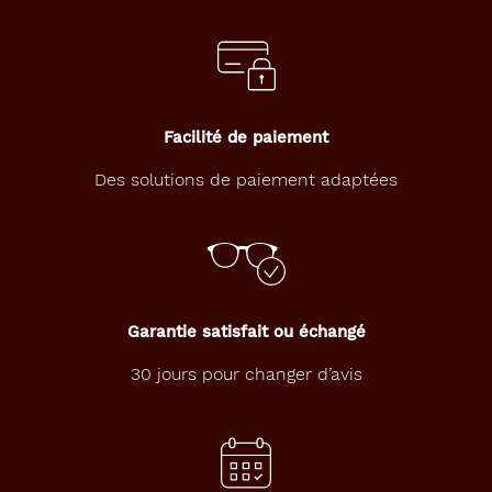
e
p
r
o
p
o
Facilité de paiement
s
é
Des solutions de paiement adaptées
e
p
a
r
T
H
E
Garantie satisfait ou échangé
B
I
30 jours pour changer d’avis
C
Y
C
L
E