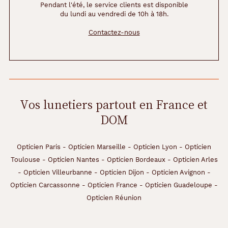
i
Pendant l'été, le service clients est disponible
du lundi au vendredi de 10h à 18h.
l
v
Contactez-nous
o
u
s
f
a
u
t
Vos lunetiers partout en France et
!
DOM
Dimensions
de
Opticien Paris
-
Opticien Marseille
-
Opticien Lyon
-
Opticien
Toulouse
-
Opticien Nantes
-
Opticien Bordeaux
-
Opticien Arles
la
-
Opticien Villeurbanne
-
Opticien Dijon
-
Opticien Avignon
-
monture
Opticien Carcassonne
-
Opticien France
-
Opticien Guadeloupe
-
Opticien Réunion
140 mm
43 mm