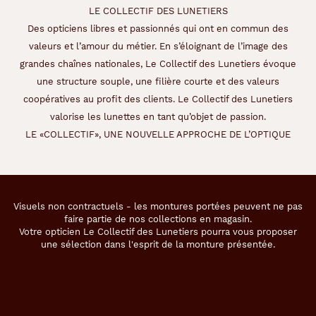
LE COLLECTIF DES LUNETIERS
Des opticiens libres et passionnés qui ont en commun des
valeurs et l’amour du métier. En s’éloignant de l’image des
49 mm
19 mm
grandes chaînes nationales, Le Collectif des Lunetiers évoque
une structure souple, une filière courte et des valeurs
Détails
coopératives au profit des clients. Le Collectif des Lunetiers
techniques
valorise les lunettes en tant qu’objet de passion.
LE «COLLECTIF», UNE NOUVELLE APPROCHE DE L’OPTIQUE
Genre
Homme
Forme
Visuels non contractuels - les montures portées peuvent ne pas
de
faire partie de nos collections en magasin.
la
Votre opticien Le Collectif des Lunetiers pourra vous proposer
monture
une sélection dans l'esprit de la monture présentée.
Ronde
Couleur
de