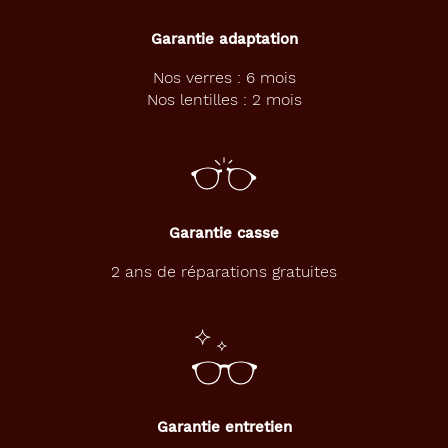
.
L
Garantie adaptation
é
g
Nos verres : 6 mois
è
Nos lentilles : 2 mois
r
e
s
e
t
v
i
Garantie casse
n
t
2 ans de réparations gratuites
a
g
e
s
,
e
l
Garantie entretien
l